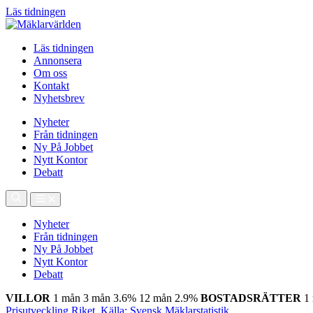
Läs tidningen
Läs tidningen
Annonsera
Om oss
Kontakt
Nyhetsbrev
Nyheter
Från tidningen
Ny På Jobbet
Nytt Kontor
Debatt
Nyheter
Från tidningen
Ny På Jobbet
Nytt Kontor
Debatt
VILLOR
1 mån
3 mån
3.6%
12 mån
2.9%
BOSTADSRÄTTER
1
Prisutveckling Riket, Källa: Svensk Mäklarstatistik