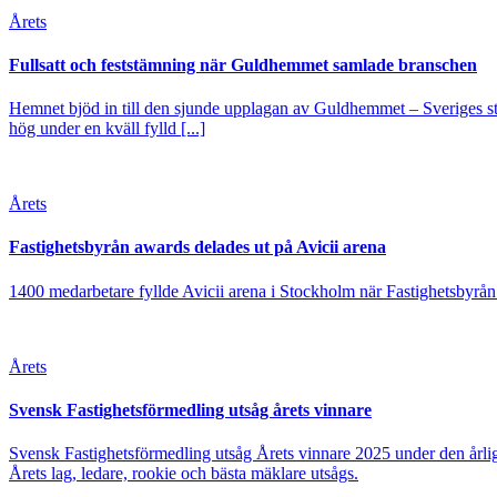
Årets
Fullsatt och feststämning när Guldhemmet samlade branschen
Hemnet bjöd in till den sjunde upplagan av Guldhemmet – Sveriges stö
hög under en kväll fylld [...]
Årets
Fastighetsbyrån awards delades ut på Avicii arena
1400 medarbetare fyllde Avicii arena i Stockholm när Fastighetsbyrån
Årets
Svensk Fastighetsförmedling utsåg årets vinnare
Svensk Fastighetsförmedling utsåg Årets vinnare 2025 under den årlig
Årets lag, ledare, rookie och bästa mäklare utsågs.