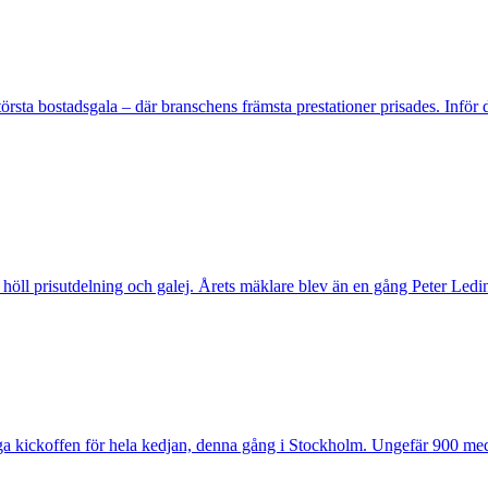
rsta bostadsgala – där branschens främsta prestationer prisades. Inför
 höll prisutdelning och galej. Årets mäklare blev än en gång Peter Ledi
a kickoffen för hela kedjan, denna gång i Stockholm. Ungefär 900 medar