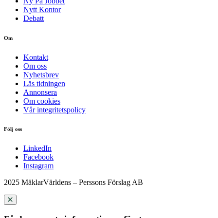
Ny På Jobbet
Nytt Kontor
Debatt
Om
Kontakt
Om oss
Nyhetsbrev
Läs tidningen
Annonsera
Om cookies
Vår integritetspolicy
Följ oss
LinkedIn
Facebook
Instagram
2025 MäklarVärldens – Perssons Förslag AB