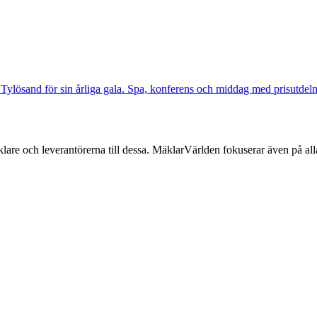
 Tylösand för sin årliga gala. Spa, konferens och middag med prisutdel
lare och leverantörerna till dessa. MäklarVärlden fokuserar även på alla