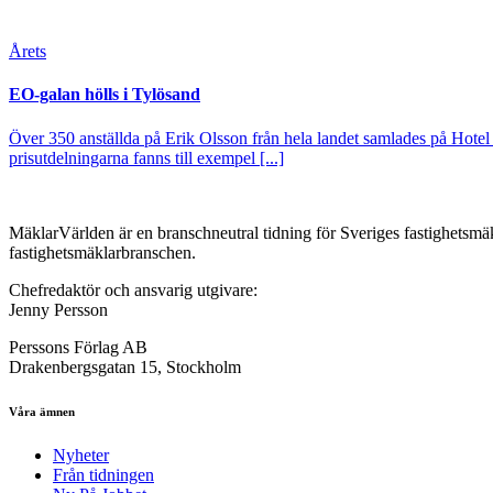
Årets
EO-galan hölls i Tylösand
Över 350 anställda på Erik Olsson från hela landet samlades på Hotel
prisutdelningarna fanns till exempel [...]
MäklarVärlden är en branschneutral tidning för Sveriges fastighetsmäk
fastighetsmäklarbranschen.
Chefredaktör och ansvarig utgivare:
Jenny Persson
Perssons Förlag AB
Drakenbergsgatan 15, Stockholm
Våra ämnen
Nyheter
Från tidningen