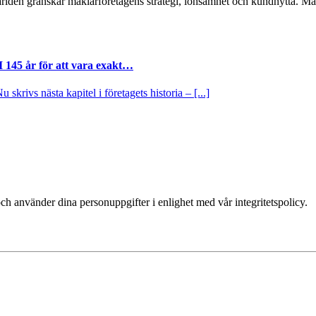
ärlden granskar mäklarföretagens strategi, lönsamhet och kundnytta.
I 145 år för att vara exakt…
krivs nästa kapitel i företagets historia – [...]
ch använder dina personuppgifter i enlighet med vår integritetspolicy.