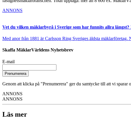
fastighetsmäklarbranschen. Total upplaga: mer än 8 600 ex. MäklarV
ANNONS
Vet du vilken mäklarbyrå i Sverige som har funnits allra längst? 
Med anor från 1881 är Carlsson Ring Sveriges äldsta mäklarföretag. Nu s
Skaffa MäklarVärldens Nyhetsbrev
E-mail
Prenumerera
Genom att klicka på "Prenumerera" ger du samtycke till att vi sparar o
ANNONS
ANNONS
Läs mer