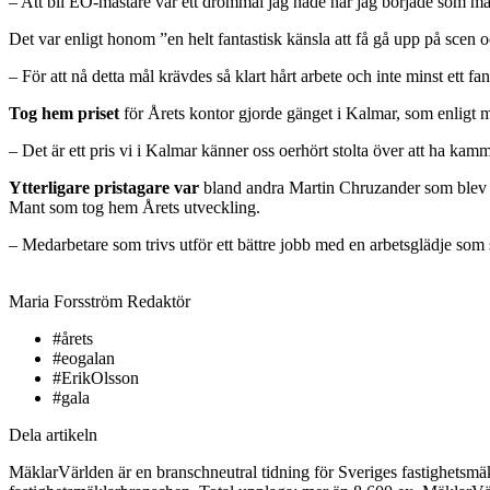
– Att bli EO-mästare var ett drömmål jag hade när jag började som mäkl
Det var enligt honom ”en helt fantastisk känsla att få gå upp på scen o
– För att nå detta mål krävdes så klart hårt arbete och inte minst ett f
Tog hem priset
för Årets kontor gjorde gänget i Kalmar, som enligt mot
– Det är ett pris vi i Kalmar känner oss oerhört stolta över att ha ka
Ytterligare pristagare var
bland andra Martin Chruzander som blev Å
Mant som tog hem Årets utveckling.
– Medarbetare som trivs utför ett bättre jobb med en arbetsglädje so
Maria Forsström
Redaktör
#årets
#eogalan
#ErikOlsson
#gala
Dela artikeln
MäklarVärlden är en branschneutral tidning för Sveriges fastighetsmäk