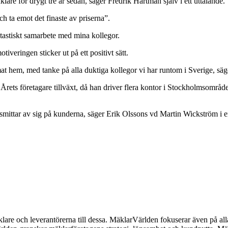
are för drygt tre år sedan, säger Fredrik Hartman själv i ett uttalande.
ch ta emot det finaste av priserna”.
antastiskt samarbete med mina kollegor.
iveringen sticker ut på ett positivt sätt.
mmat hem, med tanke på alla duktiga kollegor vi har runtom i Sverige, s
rets företagare tillväxt, då han driver flera kontor i Stockholmsområd
m smittar av sig på kunderna, säger Erik Olssons vd Martin Wickström i
lare och leverantörerna till dessa. MäklarVärlden fokuserar även på alla