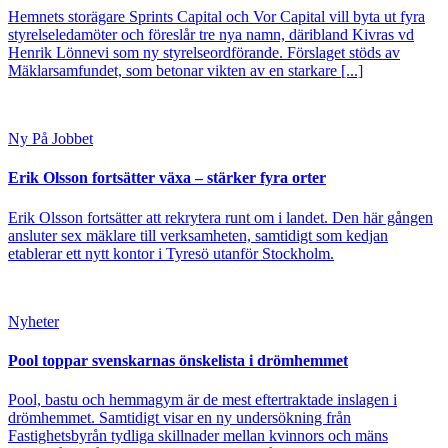
Hemnets storägare Sprints Capital och Vor Capital vill byta ut fyra
styrelseledamöter och föreslår tre nya namn, däribland Kivras vd
Henrik Lönnevi som ny styrelseordförande. Förslaget stöds av
Mäklarsamfundet, som betonar vikten av en starkare [...]
Ny På Jobbet
Erik Olsson fortsätter växa – stärker fyra orter
Erik Olsson fortsätter att rekrytera runt om i landet. Den här gången
ansluter sex mäklare till verksamheten, samtidigt som kedjan
etablerar ett nytt kontor i Tyresö utanför Stockholm.
Nyheter
Pool toppar svenskarnas önskelista i drömhemmet
Pool, bastu och hemmagym är de mest eftertraktade inslagen i
drömhemmet. Samtidigt visar en ny undersökning från
Fastighetsbyrån tydliga skillnader mellan kvinnors och mäns