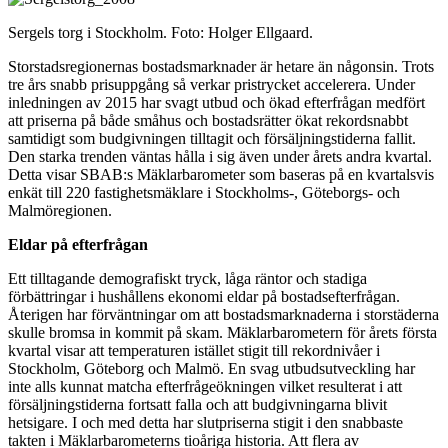
Sergels torg i Stockholm. Foto: Holger Ellgaard.
Storstadsregionernas bostadsmarknader är hetare än någonsin. Trots
tre års snabb prisuppgång så verkar pristrycket accelerera. Under
inledningen av 2015 har svagt utbud och ökad efterfrågan medfört
att priserna på både småhus och bostadsrätter ökat rekordsnabbt
samtidigt som budgivningen tilltagit och försäljningstiderna fallit.
Den starka trenden väntas hålla i sig även under årets andra kvartal.
Detta visar SBAB:s Mäklarbarometer som baseras på en kvartalsvis
enkät till 220 fastighetsmäklare i Stockholms-, Göteborgs- och
Malmöregionen.
Eldar på efterfrågan
Ett tilltagande demografiskt tryck, låga räntor och stadiga
förbättringar i hushållens ekonomi eldar på bostadsefterfrågan.
Återigen har förväntningar om att bostadsmarknaderna i storstäderna
skulle bromsa in kommit på skam. Mäklarbarometern för årets första
kvartal visar att temperaturen istället stigit till rekordnivåer i
Stockholm, Göteborg och Malmö. En svag utbudsutveckling har
inte alls kunnat matcha efterfrågeökningen vilket resulterat i att
försäljningstiderna fortsatt falla och att budgivningarna blivit
hetsigare. I och med detta har slutpriserna stigit i den snabbaste
takten i Mäklarbarometerns tioåriga historia. Att flera av