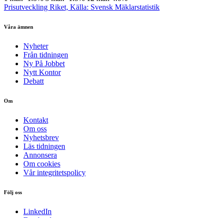
Prisutveckling Riket, Källa: Svensk Mäklarstatistik
Våra ämnen
Nyheter
Från tidningen
Ny På Jobbet
Nytt Kontor
Debatt
Om
Kontakt
Om oss
Nyhetsbrev
Läs tidningen
Annonsera
Om cookies
Vår integritetspolicy
Följ oss
LinkedIn