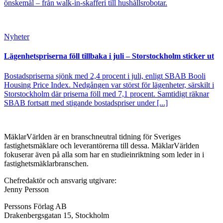
önskemål – från walk-in-skafferi till hushållsrobotar.
Nyheter
Lägenhetspriserna föll tillbaka i juli – Storstockholm sticker ut
Bostadspriserna sjönk med 2,4 procent i juli, enligt SBAB Booli
Housing Price Index. Nedgången var störst för lägenheter, särskilt i
Storstockholm där priserna föll med 7,1 procent. Samtidigt räknar
SBAB fortsatt med stigande bostadspriser under [...]
MäklarVärlden är en branschneutral tidning för Sveriges
fastighetsmäklare och leverantörerna till dessa. MäklarVärlden
fokuserar även på alla som har en studieinriktning som leder in i
fastighetsmäklarbranschen.
Chefredaktör och ansvarig utgivare:
Jenny Persson
Perssons Förlag AB
Drakenbergsgatan 15, Stockholm