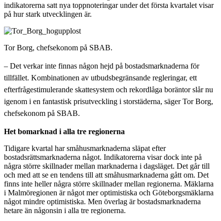
indikatorerna satt nya toppnoteringar under det första kvartalet visar
på hur stark utvecklingen är.
Tor Borg, chefsekonom på SBAB.
– Det verkar inte finnas någon hejd på bostadsmarknaderna för
tillfället. Kombinationen av utbudsbegränsande regleringar, ett
efterfrågestimulerande skattesystem och rekordlåga boräntor slår nu
igenom i en fantastisk prisutveckling i storstäderna, säger Tor Borg,
chefsekonom på SBAB.
Het bomarknad i alla tre regionerna
Tidigare kvartal har småhusmarknaderna släpat efter
bostadsrättsmarknaderna något. Indikatorerna visar dock inte på
några större skillnader mellan marknaderna i dagsläget. Det går till
och med att se en tendens till att småhusmarknaderna gått om. Det
finns inte heller några större skillnader mellan regionerna. Mäklarna
i Malmöregionen är något mer optimistiska och Göteborgsmäklarna
något mindre optimistiska. Men överlag är bostadsmarknaderna
hetare än någonsin i alla tre regionerna.