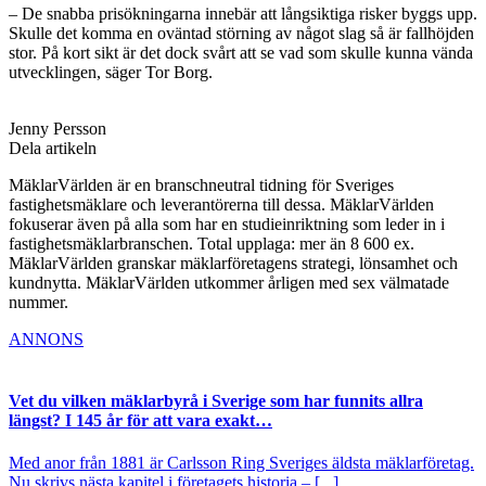
– De snabba prisökningarna innebär att långsiktiga risker byggs upp.
Skulle det komma en oväntad störning av något slag så är fallhöjden
stor. På kort sikt är det dock svårt att se vad som skulle kunna vända
utvecklingen, säger Tor Borg.
Jenny Persson
Dela artikeln
MäklarVärlden är en branschneutral tidning för Sveriges
fastighetsmäklare och leverantörerna till dessa. MäklarVärlden
fokuserar även på alla som har en studieinriktning som leder in i
fastighetsmäklarbranschen. Total upplaga: mer än 8 600 ex.
MäklarVärlden granskar mäklarföretagens strategi, lönsamhet och
kundnytta. MäklarVärlden utkommer årligen med sex välmatade
nummer.
ANNONS
Vet du vilken mäklarbyrå i Sverige som har funnits allra
längst? I 145 år för att vara exakt…
Med anor från 1881 är Carlsson Ring Sveriges äldsta mäklarföretag.
Nu skrivs nästa kapitel i företagets historia – [...]