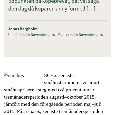
tidpunkten på köpebrevet, det vill säga
den dag då köparen är ny formell […]
Jonas Bergholm
Uppdaterad: 9 November 2015
Publicerad: 9 November 2015
SCB:s senaste
s
måhusbarometer visar att
s
måhuspriserna steg med två procent under
tremånadersperioden augusti–oktober 2015,
jämfört med den föregående perioden maj–juli
2015. På årsbasis, senaste tremånadersperioden