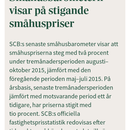
visar på stigande
småhuspriser
Prenumerera
Genom att klicka på "Prenumerera" ger du
SCB:s senaste småhusbarometer visar att
samtycke till att vi sparar och använder dina
småhuspriserna steg med två procent
personuppgifter i enlighet med vår
integritetspolicy.
under tremånadersperioden augusti–
oktober 2015, jämfört med den
föregående perioden maj–juli 2015. På
årsbasis, senaste tremånadersperioden
jämfört med motsvarande period ett år
tidigare, har priserna stigit med
tio procent. SCB:s officiella
fastighetsprisstatistik redovisas efter