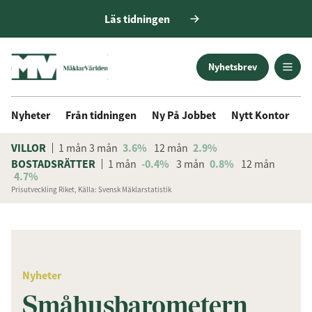
Läs tidningen
Nyhetsbrev
Nyheter
Från tidningen
Ny På Jobbet
Nytt Kontor
D
VILLOR
1 mån
3 mån
3.6%
12 mån
2.9%
BOSTADSRÄTTER
1 mån
-0.4%
3 mån
0.8%
12 mån
4.7%
Prisutveckling Riket, Källa: Svensk Mäklarstatistik
ANNONS
Få den senaste informationen
först
Nyheter
Anmäl dig till vårt nyhetsbrev!
Småhusbarometern