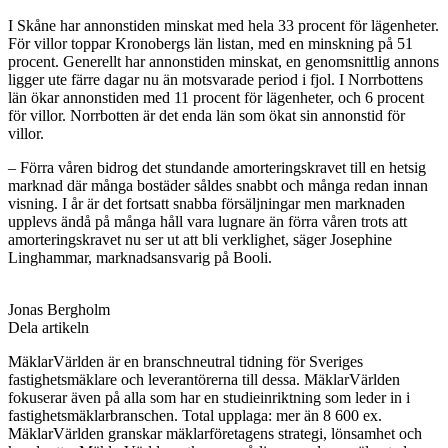
I Skåne har annonstiden minskat med hela 33 procent för lägenheter.
För villor toppar Kronobergs län listan, med en minskning på 51
procent.
Generellt har annonstiden minskat, en genomsnittlig annons
ligger ute färre dagar nu än motsvarade period i fjol. I Norrbottens
län ökar annonstiden med 11 procent för lägenheter, och 6 procent
för villor. Norrbotten är det enda län som ökat sin annonstid för
villor.
– Förra våren bidrog det stundande amorteringskravet till en hetsig
marknad där många bostäder såldes snabbt och många redan innan
visning. I år är det fortsatt snabba försäljningar men marknaden
upplevs ändå på många håll vara lugnare än förra våren trots att
amorteringskravet nu ser ut att bli verklighet, säger Josephine
Linghammar, marknadsansvarig på Booli.
Jonas Bergholm
Dela artikeln
MäklarVärlden är en branschneutral tidning för Sveriges
fastighetsmäklare och leverantörerna till dessa. MäklarVärlden
fokuserar även på alla som har en studieinriktning som leder in i
fastighetsmäklarbranschen. Total upplaga: mer än 8 600 ex.
MäklarVärlden granskar mäklarföretagens strategi, lönsamhet och