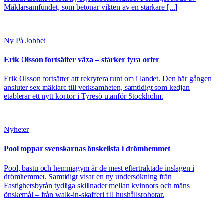
Mäklarsamfundet, som betonar vikten av en starkare [...]
Ny På Jobbet
Erik Olsson fortsätter växa – stärker fyra orter
Erik Olsson fortsätter att rekrytera runt om i landet. Den här gången
ansluter sex mäklare till verksamheten, samtidigt som kedjan
etablerar ett nytt kontor i Tyresö utanför Stockholm.
Nyheter
Pool toppar svenskarnas önskelista i drömhemmet
Pool, bastu och hemmagym är de mest eftertraktade inslagen i
drömhemmet. Samtidigt visar en ny undersökning från
Fastighetsbyrån tydliga skillnader mellan kvinnors och mäns
önskemål – från walk-in-skafferi till hushållsrobotar.