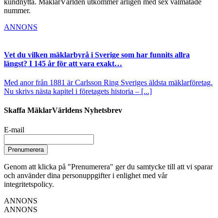
kundnytta. MäklarVärlden utkommer årligen med sex välmatade
nummer.
ANNONS
Vet du vilken mäklarbyrå i Sverige som har funnits allra
längst? I 145 år för att vara exakt…
Med anor från 1881 är Carlsson Ring Sveriges äldsta mäklarföretag.
Nu skrivs nästa kapitel i företagets historia – [...]
Skaffa MäklarVärldens Nyhetsbrev
E-mail
Prenumerera
Genom att klicka på "Prenumerera" ger du samtycke till att vi sparar
och använder dina personuppgifter i enlighet med vår
integritetspolicy.
ANNONS
ANNONS