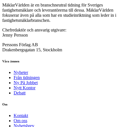
MäklarVärlden är en branschneutral tidning för Sveriges
fastighetsmäklare och leverantörerna till dessa. MäklarVärlden
fokuserar även på alla som har en studieinriktning som leder in i
fastighetsmäklarbranschen.
Chefredaktör och ansvarig utgivare:
Jenny Persson
Perssons Förlag AB
Drakenbergsgatan 15, Stockholm
Våra ämnen
Nyheter
Från tidningen
Ny På Jobbet
Nytt Kontor
Debatt
Om
Kontakt
Om oss
Nyhetsbrev