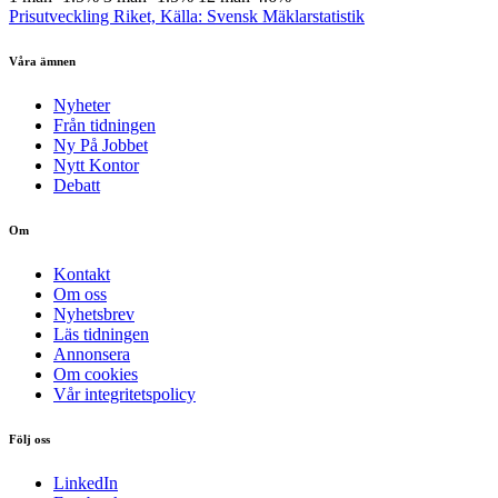
Prisutveckling Riket, Källa: Svensk Mäklarstatistik
Våra ämnen
Nyheter
Från tidningen
Ny På Jobbet
Nytt Kontor
Debatt
Om
Kontakt
Om oss
Nyhetsbrev
Läs tidningen
Annonsera
Om cookies
Vår integritetspolicy
Följ oss
LinkedIn