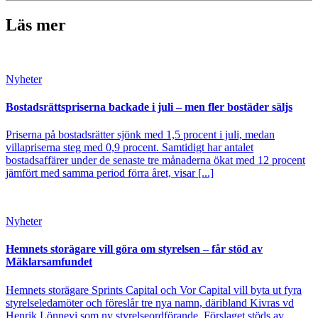
Läs mer
Nyheter
Bostadsrättspriserna backade i juli – men fler bostäder säljs
Priserna på bostadsrätter sjönk med 1,5 procent i juli, medan
villapriserna steg med 0,9 procent. Samtidigt har antalet
bostadsaffärer under de senaste tre månaderna ökat med 12 procent
jämfört med samma period förra året, visar [...]
Nyheter
Hemnets storägare vill göra om styrelsen – får stöd av
Mäklarsamfundet
Hemnets storägare Sprints Capital och Vor Capital vill byta ut fyra
styrelseledamöter och föreslår tre nya namn, däribland Kivras vd
Henrik Lönnevi som ny styrelseordförande. Förslaget stöds av