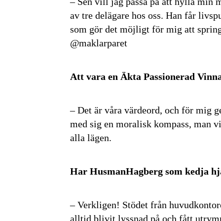
– Sen vill jag passa på att hylla min
av tre delägare hos oss. Han får livspu
som gör det möjligt för mig att spring
@maklarparet
Att vara en Äkta Passionerad Vinna
– Det är våra värdeord, och för mig g
med sig en moralisk kompass, man vill
alla lägen.
Har HusmanHagberg som kedja hjälp
– Verkligen! Stödet från huvudkontore
alltid blivit lyssnad på och fått utry