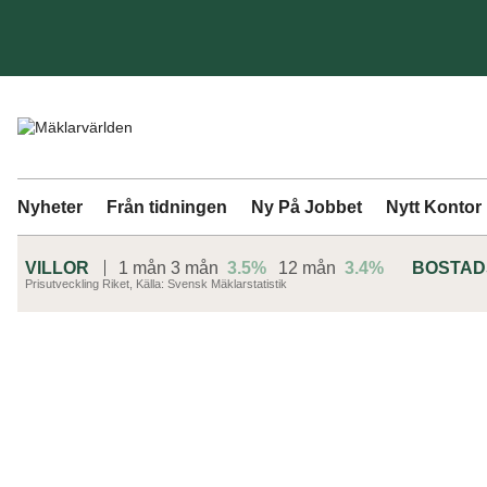
Nyheter
Från tidningen
Ny På Jobbet
Nytt Kontor
VILLOR
1 mån
3 mån
3.5%
12 mån
3.4%
BOSTA
Prisutveckling Riket, Källa: Svensk Mäklarstatistik