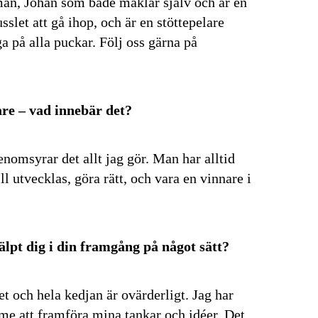
 man, Johan som både mäklar själv och är en
sslet att gå ihop, och är en stöttepelare
a på alla puckar. Följ oss gärna på
re – vad innebär det?
enomsyrar det allt jag gör. Man har alltid
 utvecklas, göra rätt, och vara en vinnare i
t dig i din framgång på något sätt?
t och hela kedjan är ovärderligt. Jag har
mme att framföra mina tankar och idéer. Det