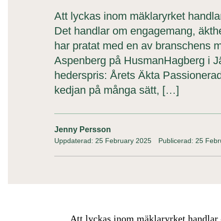
Att lyckas inom mäklaryrket handlar
Det handlar om engagemang, äkthet o
har pratat med en av branschens me
Aspenberg på HusmanHagberg i Jär
hederspris: Årets Äkta Passionerad
kedjan på många sätt, […]
Jenny Persson
Uppdaterad: 25 February 2025
Publicerad: 25 Feb
Att lyckas inom mäklaryrket handlar 