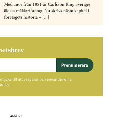
Med anor från 1881 är Carlsson Ring Sveriges
äldsta mäklarföretag. Nu skrivs nästa kapitel i
företagets historia – [...]
hetsbrev
Prenumerera
ycke till att vi sparar och använder dina
policy.
ANNONS