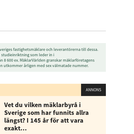
veriges fastighetsmäklare och leverantörerna till dessa.
studieinriktning som leder in i
än 8 600 ex. MäklarVärlden granskar mäklarföretagens
enaste informationen
den utkommer årligen med sex välmatade nummer.
vårt nyhetsbrev!
ANNONS
Prenumerera
Vet du vilken mäklarbyrå i
Sverige som har funnits allra
å "Prenumerera" ger du samtycke till att vi
längst? I 145 år för att vara
r dina personuppgifter i enlighet med vår
exakt…