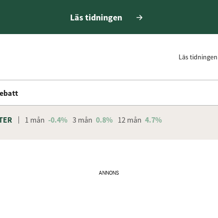
Läs tidningen
Läs tidningen
ebatt
TER
1 mån
-0.4%
3 mån
0.8%
12 mån
4.7%
ANNONS