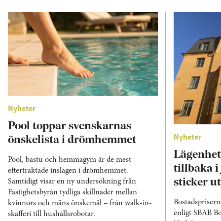
Nyheter
Pool toppar svenskarnas
Nyheter
önskelista i drömhemmet
Lägenhets
Pool, bastu och hemmagym är de mest
tillbaka 
eftertraktade inslagen i drömhemmet.
sticker ut
Samtidigt visar en ny undersökning från
Fastighetsbyrån tydliga skillnader mellan
Bostadspriserna
kvinnors och mäns önskemål – från walk-in-
enligt SBAB Bo
skafferi till hushållsrobotar.