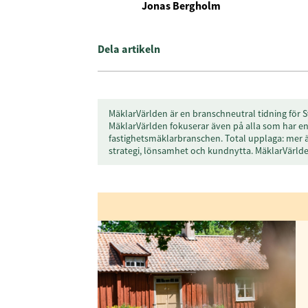
Jonas Bergholm
Dela artikeln
MäklarVärlden är en branschneutral tidning för S
MäklarVärlden fokuserar även på alla som har en 
fastighetsmäklarbranschen. Total upplaga: mer 
Få den s
strategi, lönsamhet och kundnytta. MäklarVärl
först
Anmäl dig till 
Genom att klicka p
sparar och använde
integritetspolicy.