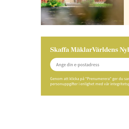
Skaffa MäklarVärldens Ny
Genom att klicka på "Prenumerera" ger du samt
personuppgifter i enlighet med vår integritets