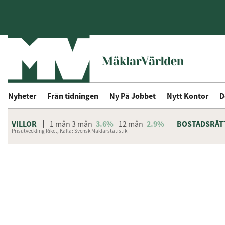
Nyheter
Från tidningen
Ny På Jobbet
Nytt Kontor
D
VILLOR
1 mån
3 mån
3.6%
12 mån
2.9%
BOSTADSRÄT
Prisutveckling Riket, Källa: Svensk Mäklarstatistik