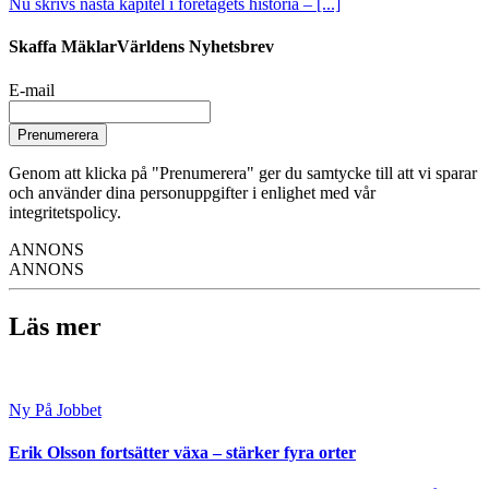
Nu skrivs nästa kapitel i företagets historia – [...]
Skaffa MäklarVärldens Nyhetsbrev
E-mail
Prenumerera
Genom att klicka på "Prenumerera" ger du samtycke till att vi sparar
och använder dina personuppgifter i enlighet med vår
integritetspolicy.
ANNONS
ANNONS
Läs mer
Ny På Jobbet
Erik Olsson fortsätter växa – stärker fyra orter