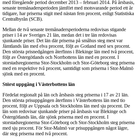
med föregående period december 2013 – februari 2014. På årsbasis,
senaste tremånadersperioden jämfört med motsvarande period ett år
tidigare, har priserna stigit med nästan fem procent, enligt Statistiska
Centralbyrån (SCB).
Mellan de två senaste tremånadersperioderna redovisas stigande
priser i 14 av Sveriges 21 län, medan det i tre län redovisas
sjunkande priser. Det län där priserna på småhus steg mest var
Jämtlands län med elva procent, följt av Gotland med sex procent.
Den största prisnedgången återfinns i Blekinge län med två procent,
följt av Östergötlands och Norrbottens län med en procent. I
storstadsregionerna Stor-Stockholm och Stor-Göteborg steg priserna
med en respektive två procent, samtidigt som priserna i Stor-Malmö
sjönk med en procent.
Störst uppgång i Västerbottens län
Fördelat regionalt på län och årsbasis steg priserna i 17 av 21 län.
Den största prisuppgången återfinns i Västerbottens län med tio
procent, följt av Uppsala och Stockholms län med sju procent. De
län som redovisar sjunkande priser på årsbasis var Blekinge och
Östergötlands län, där sjönk priserna med en procent. I
storstadsregionerna Stor-Göteborg och Stor-Stockholm steg priserna
med sju procent. För Stor-Malmö var prisuppgången något lägre,
där steg priserna med två procent.