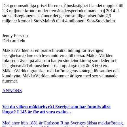
Det genomsnittliga priset för en småhusfastighet i landet uppgick till
2,3 miljoner kronor under tremånadersperioden mars–maj 2014. I
storstadsregionerna spänner det genomsnittliga priset från 2,9
miljoner kronor i Stor-Malmö till 4,4 miljoner i Stor-Stockholm.
Jenny Persson
Dela artikeln
MäklarVärlden är en branschneutral tidning för Sveriges
fastighetsmäklare och leverantörerna till dessa. MäklarVärlden
fokuserar även på alla som har en studieinriktning som leder in i
fastighetsmäklarbranschen. Total upplaga: mer än 8 600 ex.
MäklarVärlden granskar mäklarföretagens strategi, lönsamhet och
kundnytta. MäklarVärlden utkommer årligen med sex välmatade
nummer.
ANNONS
Vet du vilken mäklarbyrå i Sverige som har funnits allra
längst? I 145 år för att vara exakt…
Med anor från 1881 är Carlsson Ring Sveriges äldsta mäklarföretag.