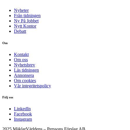
Nyheter
Från tidningen
Ny På Jobbet
Nytt Kontor
Debatt
Om
Kontakt
Om oss
Nyhetsbrev
Läs tidningen
Annonsera
Om cookies
Vår integritetspolicy
Följ oss
LinkedIn
Facebook
Instagram
2025 MäklarVärldens – Perssons Förslag AB