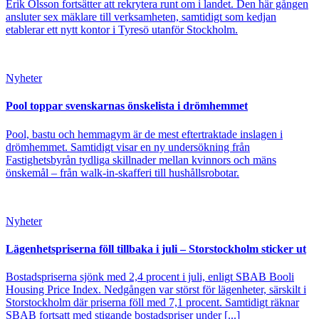
Erik Olsson fortsätter att rekrytera runt om i landet. Den här gången
ansluter sex mäklare till verksamheten, samtidigt som kedjan
etablerar ett nytt kontor i Tyresö utanför Stockholm.
Nyheter
Pool toppar svenskarnas önskelista i drömhemmet
Pool, bastu och hemmagym är de mest eftertraktade inslagen i
drömhemmet. Samtidigt visar en ny undersökning från
Fastighetsbyrån tydliga skillnader mellan kvinnors och mäns
önskemål – från walk-in-skafferi till hushållsrobotar.
Nyheter
Lägenhetspriserna föll tillbaka i juli – Storstockholm sticker ut
Bostadspriserna sjönk med 2,4 procent i juli, enligt SBAB Booli
Housing Price Index. Nedgången var störst för lägenheter, särskilt i
Storstockholm där priserna föll med 7,1 procent. Samtidigt räknar
SBAB fortsatt med stigande bostadspriser under [...]