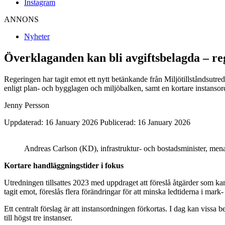
Instagram
ANNONS
Nyheter
Överklaganden kan bli avgiftsbelagda – re
Regeringen har tagit emot ett nytt betänkande från Miljötillståndsutre
enligt plan- och bygglagen och miljöbalken, samt en kortare instanso
Jenny Persson
Uppdaterad: 16 January 2026
Publicerad: 16 January 2026
Andreas Carlson (KD), infrastruktur- och bostadsminister, mena
Kortare handläggningstider i fokus
Utredningen tillsattes 2023 med uppdraget att föreslå åtgärder som kan
tagit emot, föreslås flera förändringar för att minska ledtiderna i mark
Ett centralt förslag är att
instansordningen förkortas
. I dag kan vissa b
till högst tre instanser.