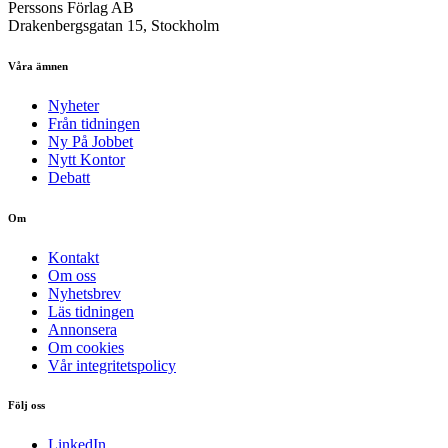
Perssons Förlag AB
Drakenbergsgatan 15, Stockholm
Våra ämnen
Nyheter
Från tidningen
Ny På Jobbet
Nytt Kontor
Debatt
Om
Kontakt
Om oss
Nyhetsbrev
Läs tidningen
Annonsera
Om cookies
Vår integritetspolicy
Följ oss
LinkedIn