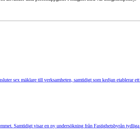
nsluter sex mäklare till verksamheten, samtidigt som kedjan etablerar et
mmet. Samtidigt visar en ny undersökning från Fastighetsbyrån tydliga