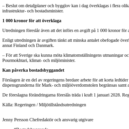
– Beslut om detaljplaner och bygglov kan i dag överklagas i flera olika
infrastruktur- och bostadsminister.
1 000 kronor för att överklaga
Utredningen föreslår även att det införs en
avgift på 1 000 kronor
för 
Enligt utredningen är avgiften tänkt att minska antalet obefogade överk
annat Finland och Danmark.
– För att Sverige ska kunna möta klimatomställningens utmaningar och 
Pourmokhtari
, klimat- och miljöminister.
Kan påverka bostadsbyggandet
Förslagen är en del av regeringens bredare arbete för att korta ledtid
dispensgrunderna för Mark- och miljööverdomstolen begränsas samt att
De föreslagna förändringarna föreslås träda i kraft
1 januari 2028
. Reg
Källa:
Regeringen / Miljötillståndsutredningen
Jenny Persson
Chefredaktör och ansvarig utgivare