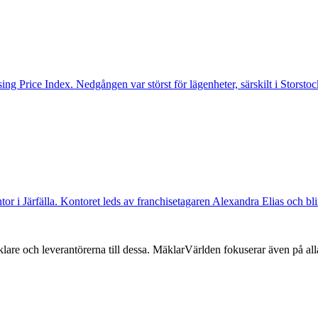
ng Price Index. Nedgången var störst för lägenheter, särskilt i Storst
ntor i Järfälla. Kontoret leds av franchisetagaren Alexandra Elias och bl
lare och leverantörerna till dessa. MäklarVärlden fokuserar även på alla