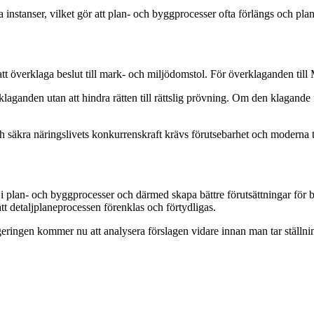
 instanser, vilket gör att plan- och byggprocesser ofta förlängs och pla
att överklaga beslut till mark- och miljödomstol. För överklaganden till
laganden utan att hindra rätten till rättslig prövning. Om den klagande 
säkra näringslivets konkurrenskraft krävs förutsebarhet och moderna ti
er i plan- och byggprocesser och därmed skapa bättre förutsättningar för
 detaljplaneprocessen förenklas och förtydligas.
eringen kommer nu att analysera förslagen vidare innan man tar ställning