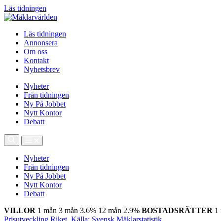
Läs tidningen
Läs tidningen
Annonsera
Om oss
Kontakt
Nyhetsbrev
Nyheter
Från tidningen
Ny På Jobbet
Nytt Kontor
Debatt
Nyheter
Från tidningen
Ny På Jobbet
Nytt Kontor
Debatt
VILLOR
1 mån
3 mån
3.6%
12 mån
2.9%
BOSTADSRÄTTER
1
Prisutveckling Riket, Källa: Svensk Mäklarstatistik