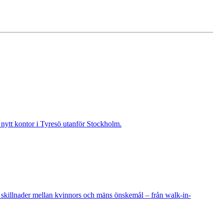
t nytt kontor i Tyresö utanför Stockholm.
 skillnader mellan kvinnors och mäns önskemål – från walk-in-