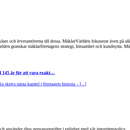
lare och leverantörerna till dessa. MäklarVärlden fokuserar även på alla
ärlden granskar mäklarföretagens strategi, lönsamhet och kundnytta.
I 145 år för att vara exakt…
krivs nästa kapitel i företagets historia – [...]
ch använder dina personuppgifter i enlighet med vår integritetspolicy.