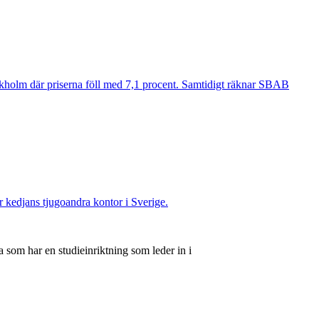
ockholm där priserna föll med 7,1 procent. Samtidigt räknar SBAB
ir kedjans tjugoandra kontor i Sverige.
 som har en studieinriktning som leder in i