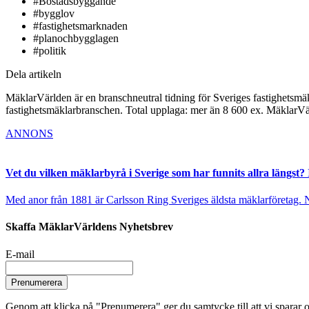
#Bostadsbyggande
#bygglov
#fastighetsmarknaden
#planochbygglagen
#politik
Dela artikeln
MäklarVärlden är en branschneutral tidning för Sveriges fastighetsmäk
fastighetsmäklarbranschen. Total upplaga: mer än 8 600 ex. MäklarV
ANNONS
Vet du vilken mäklarbyrå i Sverige som har funnits allra längst? 
Med anor från 1881 är Carlsson Ring Sveriges äldsta mäklarföretag. Nu s
Skaffa MäklarVärldens Nyhetsbrev
E-mail
Prenumerera
Genom att klicka på "Prenumerera" ger du samtycke till att vi sparar o