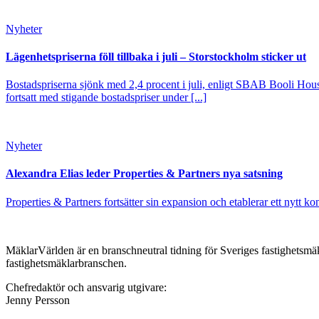
Nyheter
Lägenhetspriserna föll tillbaka i juli – Storstockholm sticker ut
Bostadspriserna sjönk med 2,4 procent i juli, enligt SBAB Booli Housi
fortsatt med stigande bostadspriser under [...]
Nyheter
Alexandra Elias leder Properties & Partners nya satsning
Properties & Partners fortsätter sin expansion och etablerar ett nytt ko
MäklarVärlden är en branschneutral tidning för Sveriges fastighetsmäk
fastighetsmäklarbranschen.
Chefredaktör och ansvarig utgivare:
Jenny Persson