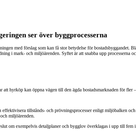
geringen ser över byggprocesserna
dningen med förslag som kan få stor betydelse för bostadsbyggandet. Bla
rdning i mark- och miljöärenden. Syftet är att snabba upp processerna o
r att hyrköp kan öppna vägen till den ägda bostadsmarknaden för fler –
 effektivisera tillstånds- och prövningsprocesser enligt miljöbalken oc
- och miljöärenden.
eslut om exempelvis detaljplaner och bygglov överklagas i upp till fem i