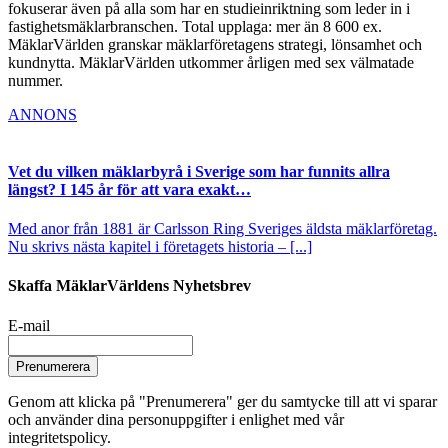
fokuserar även på alla som har en studieinriktning som leder in i
fastighetsmäklarbranschen. Total upplaga: mer än 8 600 ex.
MäklarVärlden granskar mäklarföretagens strategi, lönsamhet och
kundnytta. MäklarVärlden utkommer årligen med sex välmatade
nummer.
ANNONS
Vet du vilken mäklarbyrå i Sverige som har funnits allra
längst? I 145 år för att vara exakt…
Med anor från 1881 är Carlsson Ring Sveriges äldsta mäklarföretag.
Nu skrivs nästa kapitel i företagets historia – [...]
Skaffa MäklarVärldens Nyhetsbrev
E-mail
Prenumerera
Genom att klicka på "Prenumerera" ger du samtycke till att vi sparar
och använder dina personuppgifter i enlighet med vår
integritetspolicy.