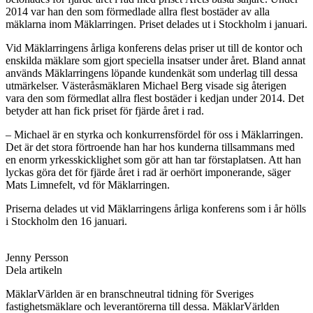
2014 var han den som förmedlade allra flest bostäder av alla
mäklarna inom Mäklarringen. Priset delades ut i Stockholm i januari.
Vid Mäklarringens årliga konferens delas priser ut till de kontor och
enskilda mäklare som gjort speciella insatser under året. Bland annat
används Mäklarringens löpande kundenkät som underlag till dessa
utmärkelser. Västeråsmäklaren Michael Berg visade sig återigen
vara den som förmedlat allra flest bostäder i kedjan under 2014. Det
betyder att han fick priset för fjärde året i rad.
– Michael är en styrka och konkurrensfördel för oss i Mäklarringen.
Det är det stora förtroende han har hos kunderna tillsammans med
en enorm yrkesskicklighet som gör att han tar förstaplatsen. Att han
lyckas göra det för fjärde året i rad är oerhört imponerande, säger
Mats Limnefelt, vd för Mäklarringen.
Priserna delades ut vid Mäklarringens årliga konferens som i år hölls
i Stockholm den 16 januari.
Jenny Persson
Dela artikeln
MäklarVärlden är en branschneutral tidning för Sveriges
fastighetsmäklare och leverantörerna till dessa. MäklarVärlden