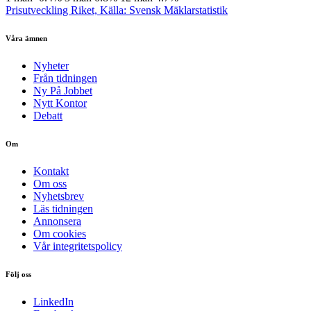
Prisutveckling Riket, Källa: Svensk Mäklarstatistik
Våra ämnen
Nyheter
Från tidningen
Ny På Jobbet
Nytt Kontor
Debatt
Om
Kontakt
Om oss
Nyhetsbrev
Läs tidningen
Annonsera
Om cookies
Vår integritetspolicy
Följ oss
LinkedIn