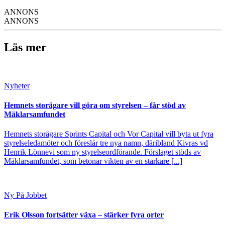
ANNONS
ANNONS
Läs mer
Nyheter
Hemnets storägare vill göra om styrelsen – får stöd av
Mäklarsamfundet
Hemnets storägare Sprints Capital och Vor Capital vill byta ut fyra
styrelseledamöter och föreslår tre nya namn, däribland Kivras vd
Henrik Lönnevi som ny styrelseordförande. Förslaget stöds av
Mäklarsamfundet, som betonar vikten av en starkare [...]
Ny På Jobbet
Erik Olsson fortsätter växa – stärker fyra orter