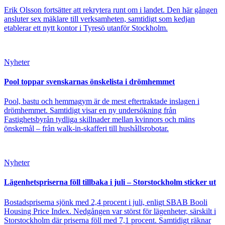
Erik Olsson fortsätter att rekrytera runt om i landet. Den här gången
ansluter sex mäklare till verksamheten, samtidigt som kedjan
etablerar ett nytt kontor i Tyresö utanför Stockholm.
Nyheter
Pool toppar svenskarnas önskelista i drömhemmet
Pool, bastu och hemmagym är de mest eftertraktade inslagen i
drömhemmet. Samtidigt visar en ny undersökning från
Fastighetsbyrån tydliga skillnader mellan kvinnors och mäns
önskemål – från walk-in-skafferi till hushållsrobotar.
Nyheter
Lägenhetspriserna föll tillbaka i juli – Storstockholm sticker ut
Bostadspriserna sjönk med 2,4 procent i juli, enligt SBAB Booli
Housing Price Index. Nedgången var störst för lägenheter, särskilt i
Storstockholm där priserna föll med 7,1 procent. Samtidigt räknar