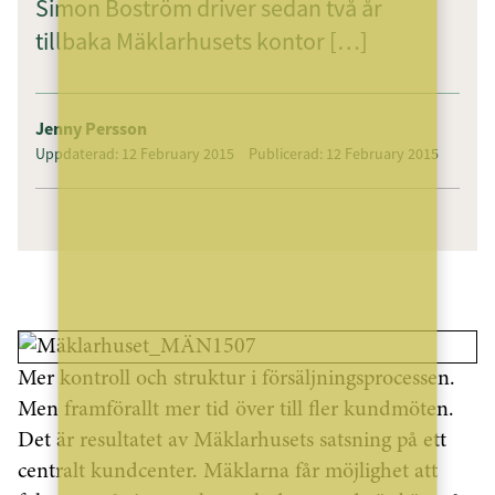
Simon Boström driver sedan två år
tillbaka Mäklarhusets kontor […]
Jenny Persson
Uppdaterad: 12 February 2015
Publicerad: 12 February 2015
Mer kontroll och struktur i försäljningsprocessen.
Men framförallt mer tid över till fler kundmöten.
Det är resultatet av Mäklarhusets satsning på ett
centralt kundcenter. Mäklarna får möjlighet att