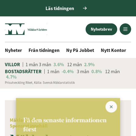
Läs tidningen
Nyhetsbrev
Nyheter
Från tidningen
Ny På Jobbet
Nytt Kontor
D
VILLOR
1 mån
3 mån
3.6%
12 mån
2.9%
BOSTADSRÄTTER
1 mån
-0.4%
3 mån
0.8%
12 mån
4.7%
Prisutveckling Riket, Källa: Svensk Mäklarstatistik
ANNONS
Få den senaste informationen
Mäklarhuset
Sponsrat innehåll
först