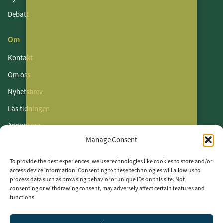
Debatt
Om
Kontakt
Om oss
Nyhetsbrev
Läs tidningen
Annonsera
Manage Consent
Om cookies
Vår integritetspolicy
To provide the best experiences, we use technologies like cookies to store and/or
access device information. Consenting to these technologies will allow us to
process data such as browsing behavior or unique IDs on this site. Not
Följ oss
consenting or withdrawing consent, may adversely affect certain features and
functions.
LinkedIn
Facebook