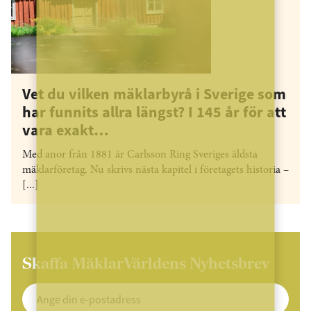
Vet du vilken mäklarbyrå i Sverige som
har funnits allra längst? I 145 år för att
vara exakt…
Med anor från 1881 är Carlsson Ring Sveriges äldsta
mäklarföretag. Nu skrivs nästa kapitel i företagets historia –
[...]
Skaffa MäklarVärldens Nyhetsbrev