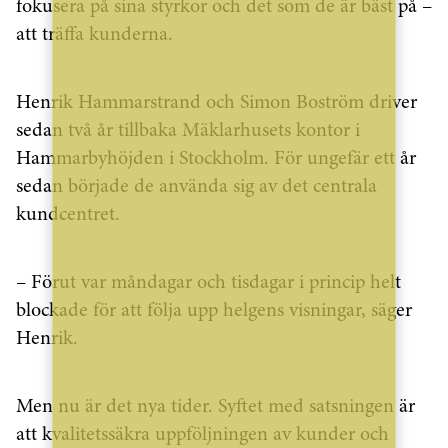
fokusera på sina styrkor och det som de är bäst på –
att träffa kunderna.
Henrik Hammarstrand och Simon Boström driver
sedan två år tillbaka Mäklarhusets kontor i
Hammarbyhöjden i Stockholm. För ungefär ett år
sedan började de använda sig av det centrala
kundcentret.
– Förut var måndagar och tisdagar i princip helt
blockade för att följa upp helgens visningar, säger
Henrik.
Men nu är det nya tider. Syftet med satsningen är
att kvalitetssäkra uppföljningen av kunder och