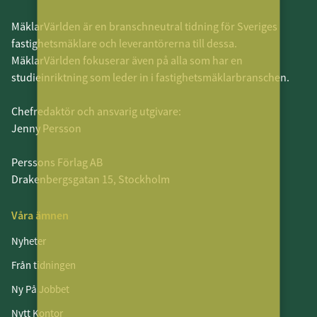
MäklarVärlden är en branschneutral tidning för Sveriges
fastighetsmäklare och leverantörerna till dessa.
MäklarVärlden fokuserar även på alla som har en
studieinriktning som leder in i fastighetsmäklarbranschen.
Chefredaktör och ansvarig utgivare:
Jenny Persson
Perssons Förlag AB
Drakenbergsgatan 15, Stockholm
Våra ämnen
Nyheter
Från tidningen
Ny På Jobbet
Nytt Kontor