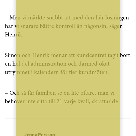
– Men vi märkte snabbt att med den här lösningen
har vi snarare bättre kontroll än någonsin, säger
Henrik.
Simon och Henrik menar att kundcentret tagit bort
en hel del administration och därmed ökat
utrymmet i kalendern för fler kundmöten.
– Och så får familjen se en lite oftare, man vi
behöver inte sitta till 21 varje kväll, skrattar de.
Jenny Persson