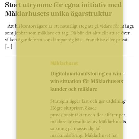
Stort utrymme för egna initiativ med
Mäklarhusets unika ägarstruktur
Att bli kontorsägare är ett naturligt steg att gå vidare för många
som jobbat som mäklare ett tag. Då blir det aktuellt att se över
vilken ägandeform som lämpar sig bäst. Franchise eller privat
[...]
Mäklarhuset
Digitalmarknadsföring en win –
win situation för Mäklarhusets
kunder och mäklare
Strategin ligger fast och ger utdelning.
Högre slutpriser, ökade
provisionsintäkter och fler affärer per
mäklare är resultatet av Mäklarhusets
satsning på massiv digital
marknadsföring. Mäklarhuset har