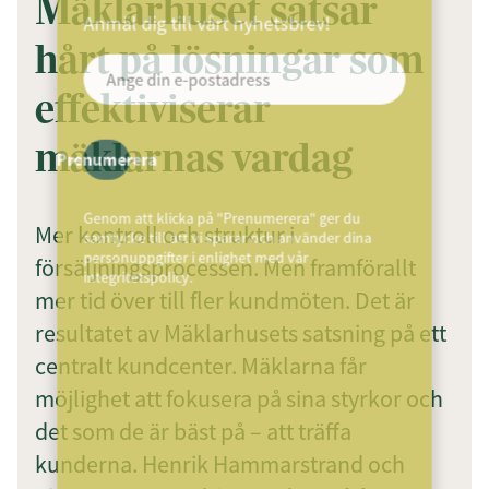
Mäklarhuset satsar
Anmäl dig till vårt nyhetsbrev!
hårt på lösningar som
effektiviserar
mäklarnas vardag
Prenumerera
Genom att klicka på "Prenumerera" ger du
Mer kontroll och struktur i
samtycke till att vi sparar och använder dina
personuppgifter i enlighet med vår
försäljningsprocessen. Men framförallt
integritetspolicy.
mer tid över till fler kundmöten. Det är
resultatet av Mäklarhusets satsning på ett
centralt kundcenter. Mäklarna får
möjlighet att fokusera på sina styrkor och
det som de är bäst på – att träffa
kunderna. Henrik Hammarstrand och