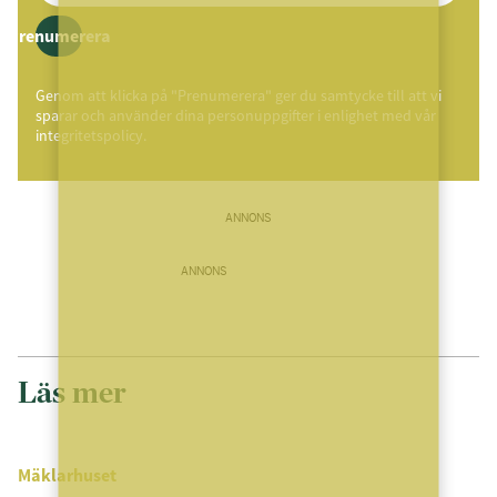
Prenumerera
Genom att klicka på "Prenumerera" ger du samtycke till att vi
sparar och använder dina personuppgifter i enlighet med vår
integritetspolicy.
ANNONS
ANNONS
Läs mer
Mäklarhuset