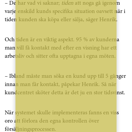
– De har vad vi saknar;
tiden
att noga gå igenom
varje enskild kunds specifika situation oavsett när i
tiden kunden ska köpa eller sälja, säger Henrik.
Och tiden är en viktig aspekt. 95 % av kunderna
man vill få kontakt med efter en visning har ett
arbetsliv och sitter ofta upptagna i egna möten.
­– Ibland måste man söka en kund upp till 5 gånger
innan man får kontakt, påpekar Henrik. Så när
kundcentret sköter detta är det ju en stor tidsvinst.
När systemet skulle implementeras fanns en viss
oro att förlora den egna kontrollen över
försäljningsprocessen.