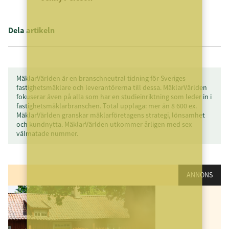
Dela artikeln
MäklarVärlden är en branschneutral tidning för Sveriges
fastighetsmäklare och leverantörerna till dessa. MäklarVärlden
fokuserar även på alla som har en studieinriktning som leder in i
fastighetsmäklarbranschen. Total upplaga: mer än 8 600 ex.
MäklarVärlden granskar mäklarföretagens strategi, lönsamhet
och kundnytta. MäklarVärlden utkommer årligen med sex
välmatade nummer.
ANNONS