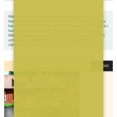
MäklarVärlden är en branschneutral tidning för Sveriges
fastighetsmäklare och leverantörerna till dessa. MäklarVärlden
fokuserar även på alla som har en studieinriktning som leder in i
fastighetsmäklarbranschen. Total upplaga: mer än 8 600 ex.
MäklarVärlden granskar mäklarföretagens strategi, lönsamhet
och kundnytta. MäklarVärlden utkommer årligen med sex
välmatade nummer.
ANNONS