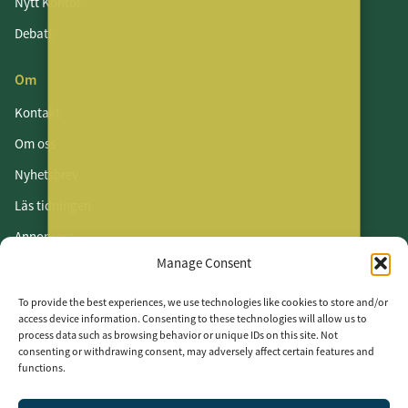
Nytt Kontor
Debatt
Om
Kontakt
Om oss
Nyhetsbrev
Läs tidningen
Annonsera
Manage Consent
Om cookies
Vår integritetspolicy
To provide the best experiences, we use technologies like cookies to store and/or
access device information. Consenting to these technologies will allow us to
process data such as browsing behavior or unique IDs on this site. Not
Följ oss
consenting or withdrawing consent, may adversely affect certain features and
functions.
LinkedIn