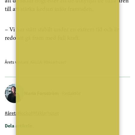
att de siktar högt efter att de utnyttjat de tuffa åren
till att stärka kedjan inför framtiden.
– Vi har stått stabilt under en extrem tid och är
redo att gå fram med full kraft.
Årets vinnare. KÄLLA: Mäklarhuset
Maria Forsström
Redaktör
#årets
#kickoff
Mäklarhuset
Dela artikeln