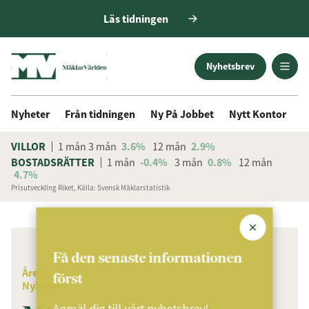
Läs tidningen
Nyhetsbrev
Nyheter
Från tidningen
Ny På Jobbet
Nytt Kontor
D
VILLOR
1 mån
3 mån
3.6%
12 mån
2.9%
BOSTADSRÄTTER
1 mån
-0.4%
3 mån
0.8%
12 mån
4.7%
Prisutveckling Riket, Källa: Svensk Mäklarstatistik
ANNONS
Få den senaste informationen
Årets
först
Nyheter
Anmäl dig till vårt nyhetsbrev!