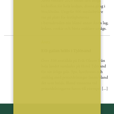
Årets vinnare 2025 under den årliga
kickoffen för hela kedjan, denna gång i
Stockholm. Ungefär 900 medarbetare
var på plats för festligheterna
i huvudstaden när bland annat Årets lag,
ledare, rookie och bästa mäklare utsågs.
Årets
EO-galan hölls i Tylösand
Över 350 anställda på Erik Olsson från
hela landet samlades på Hotel Tylösand
för sin årliga gala. Spa, konferens och
middag med prisutdelningar fanns bland
det som bjöds. Bland vinnarna vid
prisutdelningarna fanns till exempel [...]