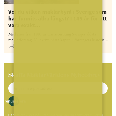
Vet du vilken mäklarbyrå i Sverige som
har funnits allra längst? I 145 år för att
vara exakt…
Med anor från 1881 är Carlsson Ring Sveriges äldsta
mäklarföretag. Nu skrivs nästa kapitel i företagets historia –
[...]
Skaffa MäklarVärldens Nyhetsbrev
Prenumerera
Genom att klicka på "Prenumerera" ger du samtycke till att vi