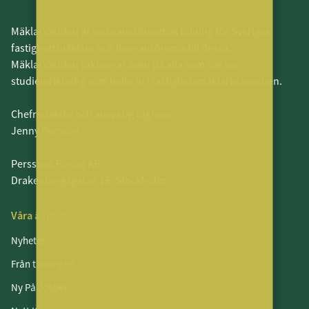
MäklarVärlden är en branschneutral tidning för Sveriges
fastighetsmäklare och leverantörerna till dessa.
MäklarVärlden fokuserar även på alla som har en
studieinriktning som leder in i fastighetsmäklarbranschen.
Chefredaktör och ansvarig utgivare:
Jenny Persson
Perssons Förlag AB
Drakenbergsgatan 15, Stockholm
Våra ämnen
Nyheter
Från tidningen
Ny På Jobbet