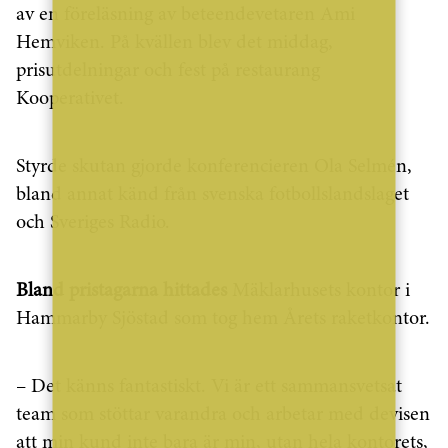
av en föreläsning av beteendevetaren Ami
Hemviken. På kvällen blev det middag,
prisutdelningar och fest på restaurang
Kooperativet.
Styrde skutan gjorde konferencieren Ola Selmén,
bland annat känd från svenska fotbollslandslaget
och Sveriges Radio.
Bland pristagarna hittades
Mäklarhusets kontor i
Hammarby Sjöstad som tog hem Årets raketkontor.
– Det känns fantastiskt. Vi är ett sammansvetsat
team som stöttar varandra och arbetar med devisen
att min kund inte bara är min, utan hela kontorets,