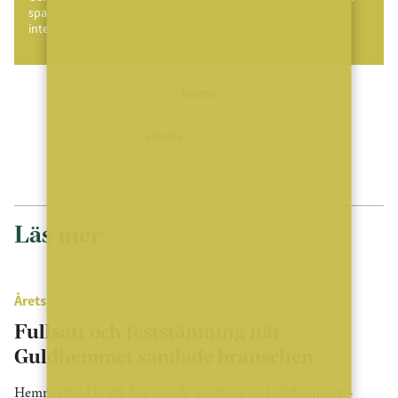
sparar och använder dina personuppgifter i enlighet med vår
integritetspolicy.
ANNONS
ANNONS
Läs mer
Årets
Fullsatt och feststämning när
Guldhemmet samlade branschen
Hemnet bjöd in till den sjunde upplagan av Guldhemmet –