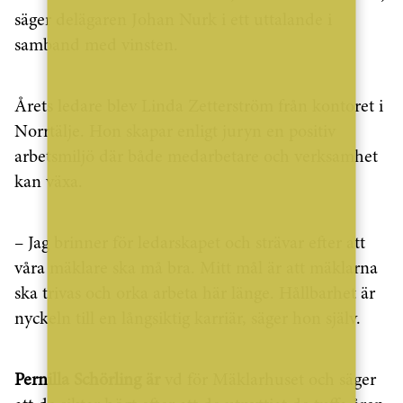
säger delägaren Johan Nurk i ett uttalande i
samband med vinsten.
Årets ledare blev Linda Zetterström från kontoret i
Norrtälje. Hon skapar enligt juryn en positiv
arbetsmiljö där både medarbetare och verksamhet
kan växa.
– Jag brinner för ledarskapet och strävar efter att
våra mäklare ska må bra. Mitt mål är att mäklarna
ska trivas och orka arbeta här länge. Hållbarhet är
nyckeln till en långsiktig karriär, säger hon själv.
Pernilla Schörling är
vd för Mäklarhuset och säger