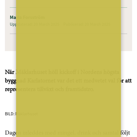
Maria Forsström
Uppdaterad: 20 March 2025
Publicerad: 20 March 2025
När Mäklarhuset höll kickoff i Nordens högsta
byggnad Karlatornet var det ett medvetet val för att
representera tillväxt och framtidstro.
BILD: Mäklarhuset
Dagen inleddes med mingel, drink och samtal följt