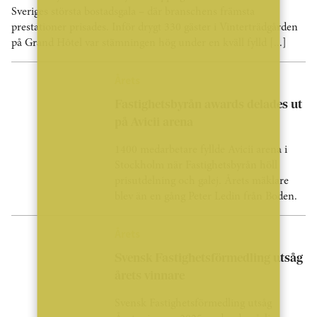
Sveriges största bostadsgala – där branschens främsta
prestationer prisades. Inför drygt 330 gäster i Vinterträdgården
på Grand Hôtel var stämningen hög under en kväll fylld [...]
Årets
Fastighetsbyrån awards delades ut
på Avicii arena
1400 medarbetare fyllde Avicii arena i
Stockholm när Fastighetsbyrån höll
prisutdelning och galej. Årets mäklare
blev än en gång Peter Ledin från Boden.
Årets
Svensk Fastighetsförmedling utsåg
årets vinnare
Svensk Fastighetsförmedling utsåg