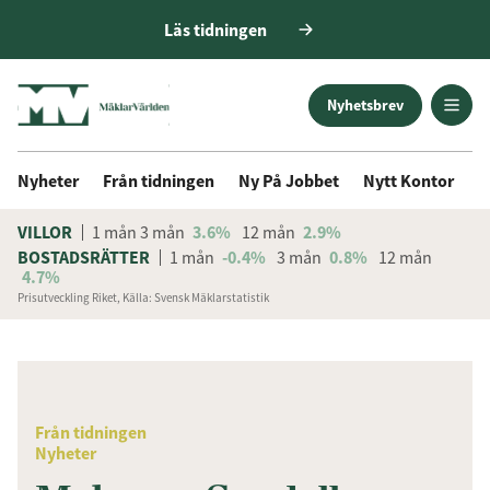
Läs tidningen
Nyhetsbrev
Nyheter
Från tidningen
Ny På Jobbet
Nytt Kontor
D
VILLOR
1 mån
3 mån
3.6%
12 mån
2.9%
BOSTADSRÄTTER
1 mån
-0.4%
3 mån
0.8%
12 mån
4.7%
Prisutveckling Riket, Källa: Svensk Mäklarstatistik
ANNONS
Från tidningen
Nyheter