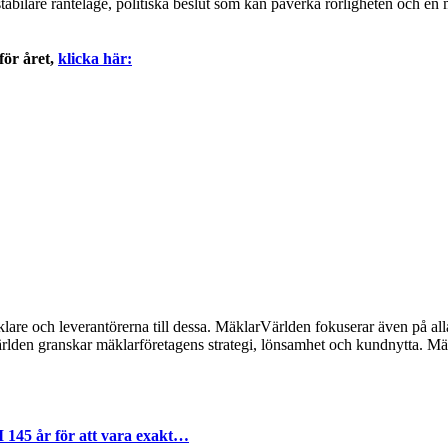
tabilare ränteläge, politiska beslut som kan påverka rörligheten och en
för året,
klicka här:
lare och leverantörerna till dessa. MäklarVärlden fokuserar även på alla
ärlden granskar mäklarföretagens strategi, lönsamhet och kundnytta.
I 145 år för att vara exakt…