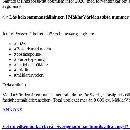
Samtidigt finns försiktig optimism inför 2026, med förväntningar om s
avgörande.
👉
Läs hela sammanställningen i MäklarVärldens sista nummer 
Jenny Persson
Chefredaktör och ansvarig utgivare
#2026
#Bostadsmarknaden
#bostadspolitik
#branschspaning
#fastighetsmäklare
#juridik
#mäklararvoden
Dela artikeln
MäklarVärlden är en branschneutral tidning för Sveriges fastighetsmäk
fastighetsmäklarbranschen. Total upplaga: mer än 8 600 ex. MäklarV
ANNONS
Vet du vilken mäklarbyrå i Sverige som har funnits allra längst? 