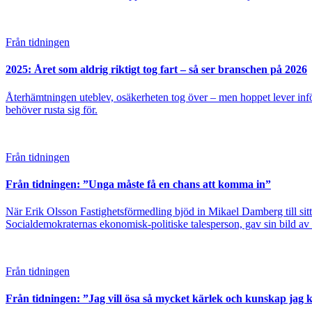
Från tidningen
2025: Året som aldrig riktigt tog fart – så ser branschen på 2026
Återhämtningen uteblev, osäkerheten tog över – men hoppet lever inf
behöver rusta sig för.
Från tidningen
Från tidningen: ”Unga måste få en chans att komma in”
När Erik Olsson Fastighetsförmedling bjöd in Mikael Damberg till sit
Socialdemokraternas ekonomisk-politiske talesperson, gav sin bild av v
Från tidningen
Från tidningen: ”Jag vill ösa så mycket kärlek och kunskap jag