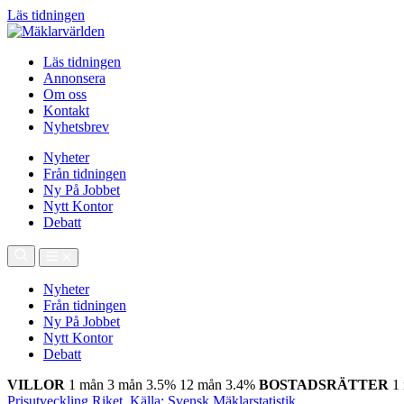
Läs tidningen
Läs tidningen
Annonsera
Om oss
Kontakt
Nyhetsbrev
Nyheter
Från tidningen
Ny På Jobbet
Nytt Kontor
Debatt
Nyheter
Från tidningen
Ny På Jobbet
Nytt Kontor
Debatt
VILLOR
1 mån
3 mån
3.5%
12 mån
3.4%
BOSTADSRÄTTER
1
Prisutveckling Riket, Källa: Svensk Mäklarstatistik