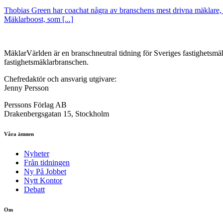
Thobias Green har coachat några av branschens mest drivna mäklare, d
Mäklarboost, som [...]
MäklarVärlden är en branschneutral tidning för Sveriges fastighetsmäk
fastighetsmäklarbranschen.
Chefredaktör och ansvarig utgivare:
Jenny Persson
Perssons Förlag AB
Drakenbergsgatan 15, Stockholm
Våra ämnen
Nyheter
Från tidningen
Ny På Jobbet
Nytt Kontor
Debatt
Om