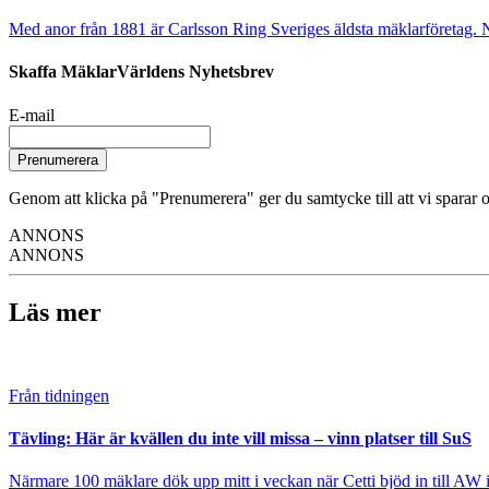
Med anor från 1881 är Carlsson Ring Sveriges äldsta mäklarföretag. Nu s
Skaffa MäklarVärldens Nyhetsbrev
E-mail
Prenumerera
Genom att klicka på "Prenumerera" ger du samtycke till att vi sparar o
ANNONS
ANNONS
Läs mer
Från tidningen
Tävling: Här är kvällen du inte vill missa – vinn platser till SuS
Närmare 100 mäklare dök upp mitt i veckan när Cetti bjöd in till AW i U