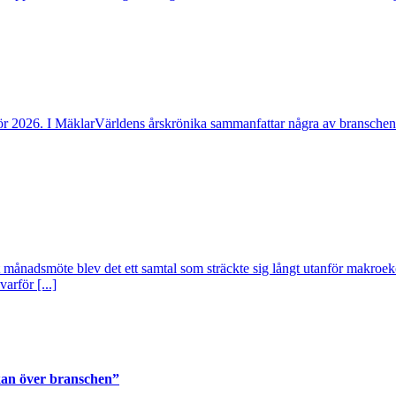
ör 2026. I MäklarVärldens årskrönika sammanfattar några av branschen
t månadsmöte blev det ett samtal som sträckte sig långt utanför makroe
arför [...]
 kan över branschen”