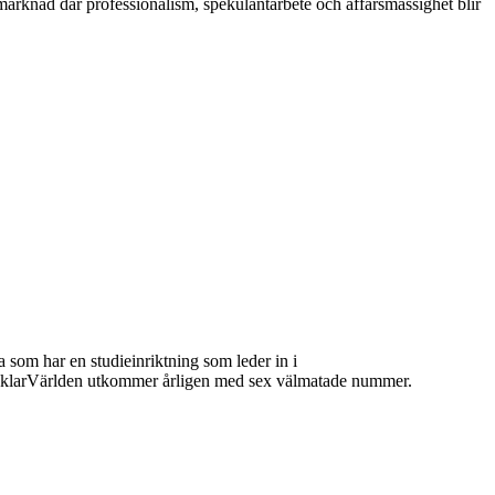
 marknad där professionalism, spekulantarbete och affärsmässighet blir
 som har en studieinriktning som leder in i
 MäklarVärlden utkommer årligen med sex välmatade nummer.