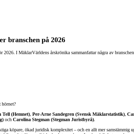
 ser branschen på 2026
ör 2026. I MäklarVärldens årskrönika sammanfattar några av branschen
t hörnet?
n Tell (Hemnet)
,
Per-Arne Sandegren (Svensk Mäklarstatistik)
,
Car
g)
och
Carolina Stegman (Stegman Juristbyrå)
.
siktiga köpare, ökad juridisk komplexitet – och en allt mer samstämmig 