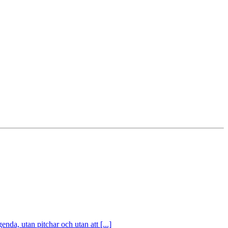
nda, utan pitchar och utan att [...]