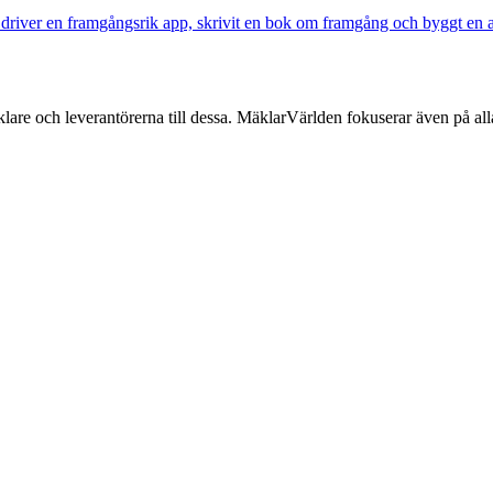
river en framgångsrik app, skrivit en bok om framgång och byggt en ap
lare och leverantörerna till dessa. MäklarVärlden fokuserar även på alla