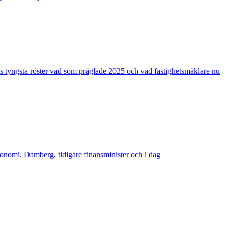
s tyngsta röster vad som präglade 2025 och vad fastighetsmäklare nu
konomi. Damberg, tidigare finansminister och i dag