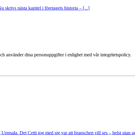
krivs nästa kapitel i företagets historia – [...]
ch använder dina personuppgifter i enlighet med vår integritetspolicy.
ppsala. Det Cetti tog med sig var att branschen vill ses – helst utan age