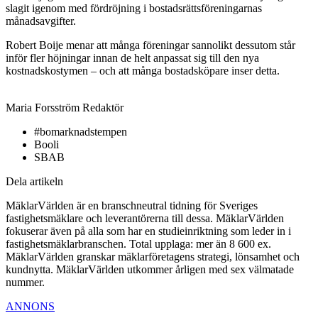
slagit igenom med fördröjning i bostadsrättsföreningarnas
månadsavgifter.
Robert Boije menar att många föreningar sannolikt dessutom står
inför fler höjningar innan de helt anpassat sig till den nya
kostnadskostymen – och att många bostadsköpare inser detta.
Maria Forsström
Redaktör
#bomarknadstempen
Booli
SBAB
Dela artikeln
MäklarVärlden är en branschneutral tidning för Sveriges
fastighetsmäklare och leverantörerna till dessa. MäklarVärlden
fokuserar även på alla som har en studieinriktning som leder in i
fastighetsmäklarbranschen. Total upplaga: mer än 8 600 ex.
MäklarVärlden granskar mäklarföretagens strategi, lönsamhet och
kundnytta. MäklarVärlden utkommer årligen med sex välmatade
nummer.
ANNONS