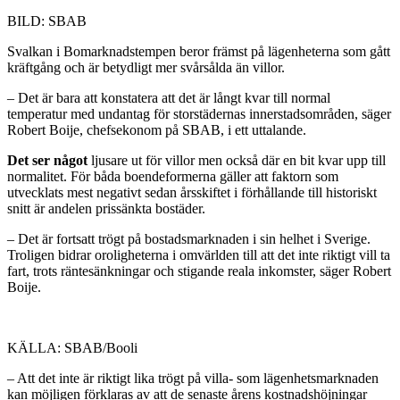
BILD: SBAB
Svalkan i Bomarknadstempen beror främst på lägenheterna som gått
kräftgång och är betydligt mer svårsålda än villor.
– Det är bara att konstatera att det är långt kvar till normal
temperatur med undantag för storstädernas innerstadsområden, säger
Robert Boije, chefsekonom på SBAB, i ett uttalande.
Det ser något
ljusare ut för villor men också där en bit kvar upp till
normalitet. För båda boendeformerna gäller att faktorn som
utvecklats mest negativt sedan årsskiftet i förhållande till historiskt
snitt är andelen prissänkta bostäder.
– Det är fortsatt trögt på bostadsmarknaden i sin helhet i Sverige.
Troligen bidrar oroligheterna i omvärlden till att det inte riktigt vill ta
fart, trots räntesänkningar och stigande reala inkomster, säger Robert
Boije.
KÄLLA: SBAB/Booli
– Att det inte är riktigt lika trögt på villa- som lägenhetsmarknaden
kan möjligen förklaras av att de senaste årens kostnadshöjningar