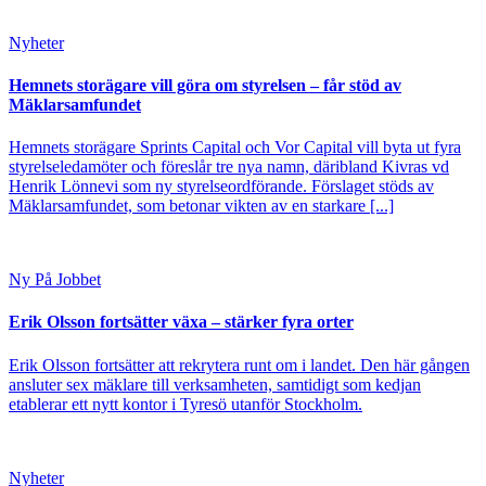
Nyheter
Hemnets storägare vill göra om styrelsen – får stöd av
Mäklarsamfundet
Hemnets storägare Sprints Capital och Vor Capital vill byta ut fyra
styrelseledamöter och föreslår tre nya namn, däribland Kivras vd
Henrik Lönnevi som ny styrelseordförande. Förslaget stöds av
Mäklarsamfundet, som betonar vikten av en starkare [...]
Ny På Jobbet
Erik Olsson fortsätter växa – stärker fyra orter
Erik Olsson fortsätter att rekrytera runt om i landet. Den här gången
ansluter sex mäklare till verksamheten, samtidigt som kedjan
etablerar ett nytt kontor i Tyresö utanför Stockholm.
Nyheter