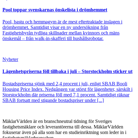
Pool toppar svenskarnas önskelista i drömhemmet
Pool, bastu och hemmagym är de mest eftertraktade inslagen i
drömhemmet. Samtidigt visar en ny undersökning från
Fastighetsbyrån tydliga skillnader mellan kvinnors och mäns
önskemål – från walk-in-skafferi till hushållsrobotar.
Nyheter
Lägenhetspriserna föll tillbaka i juli – Storstockholm sticker ut
Bostadspriserna sjönk med 2,4 procent i juli, enligt SBAB Booli
Housing Price Index. Nedgången var störst för lägenheter, särskilt i
Storstockholm där priserna föll med 7,1 procent. Samtidigt räknar
SBAB fortsatt med stigande bostadspriser under [...]
MäklarVärlden är en branschneutral tidning för Sveriges
fastighetsmäklare och leverantörerna till dessa. MäklarVärlden
fokuserar även på alla som har en studieinriktning som leder in i
fastighetsmäklarbranschen.