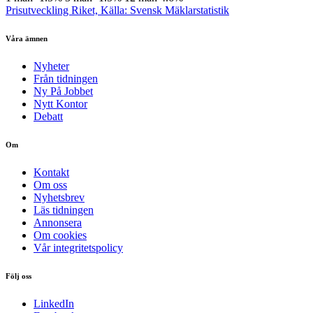
Prisutveckling Riket, Källa: Svensk Mäklarstatistik
Våra ämnen
Nyheter
Från tidningen
Ny På Jobbet
Nytt Kontor
Debatt
Om
Kontakt
Om oss
Nyhetsbrev
Läs tidningen
Annonsera
Om cookies
Vår integritetspolicy
Följ oss
LinkedIn