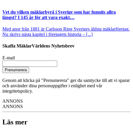
Vet du vilken mäklarbyrå i Sverige som har funnits allra
längst? I 145 år för att vara exakt…
Med anor från 1881 är Carlsson Ring Sveriges äldsta mäklarföretag.
Nu skrivs nästa kapitel i företagets historia – [...]
Skaffa MäklarVärldens Nyhetsbrev
E-mail
Prenumerera
Genom att klicka på "Prenumerera" ger du samtycke till att vi sparar
och använder dina personuppgifter i enlighet med vår
integritetspolicy.
ANNONS
ANNONS
Läs mer