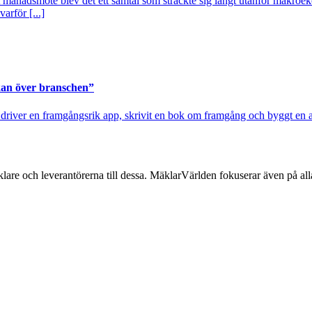
t månadsmöte blev det ett samtal som sträckte sig långt utanför makroe
arför [...]
 kan över branschen”
river en framgångsrik app, skrivit en bok om framgång och byggt en ap
lare och leverantörerna till dessa. MäklarVärlden fokuserar även på alla