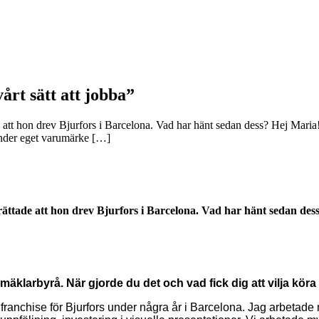
årt sätt att jobba”
 att hon drev Bjurfors i Barcelona. Vad har hänt sedan dess? Hej Mari
 under eget varumärke […]
ättade att hon drev Bjurfors i Barcelona. Vad har hänt sedan des
äklarbyrå. När gjorde du det och vad fick dig att vilja köra
ranchise för Bjurfors under några år i Barcelona. Jag arbetade