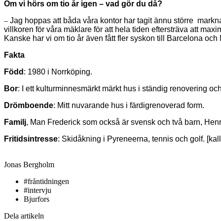
Om vi hörs om tio år igen – vad gör du då?
–
Jag hoppas att båda våra kontor har tagit ännu större marknad
villkoren för våra mäklare för att hela tiden eftersträva att max
Kanske har vi om tio år även fått fler syskon till Barcelona och 
Fakta
Född
: 1980 i Norrköping.
Bor
: I ett kulturminnesmärkt märkt hus i ständig renovering oc
Drömboende
: Mitt nuvarande hus i färdigrenoverad form.
Familj
, Man Frederick som också är svensk och två barn, Henri
Fritidsintresse
: Skidåkning i Pyreneerna, tennis och golf. [kal
Jonas Bergholm
#fråntidningen
#intervju
Bjurfors
Dela artikeln