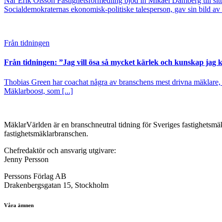
När Erik Olsson Fastighetsförmedling bjöd in Mikael Damberg till sit
Socialdemokraternas ekonomisk-politiske talesperson, gav sin bild av v
Från tidningen
Från tidningen: ”Jag vill ösa så mycket kärlek och kunskap jag
Thobias Green har coachat några av branschens mest drivna mäklare, d
Mäklarboost, som [...]
MäklarVärlden är en branschneutral tidning för Sveriges fastighetsmäk
fastighetsmäklarbranschen.
Chefredaktör och ansvarig utgivare:
Jenny Persson
Perssons Förlag AB
Drakenbergsgatan 15, Stockholm
Våra ämnen