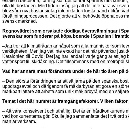
estate i Barcelona, för mig står det för transparens mot kunder
ofta till bostaden. Med tiden insåg jag att det inte bara var s
blev våra nya bostadsintag inte riktade i första hand utifrån va
försäljningsprocessen. Det gjorde att vi behövde öppna oss m
svensk marknad.
Regnovädret som orsakade dödliga översvämningar i Spanie
svenskar som funderar på köpa boende i Spanien i framti
–
Jag tror att klimatfrågan är något som alla människor som lev
verkligheten. Men jag vet inte exakt hur det här påverkar just de
Katalonien till Covid. Det jag har landat i varje gång är att jag
vattensport till skidåkning. Det tillsammans med en metropolisk s
Vad har annars mest förändrats under de här tio åren på
–
Den största förändringen är att säljarna på den spanska bosta
uppdragsavtal och därigenom få mäklarbyrån att göra en större 
märkbart lättare att arbeta som unik mäklarbyrå med en säljare
Temat i det här numret är framgångsfaktorer. Vilken faktor 
–
Att vara konsekvent och uthållig. Det är en hårdkonkurrens med
vad konkurrenterna gör. Skulle jag sammanfatta det i två ord sku
man är verksam.