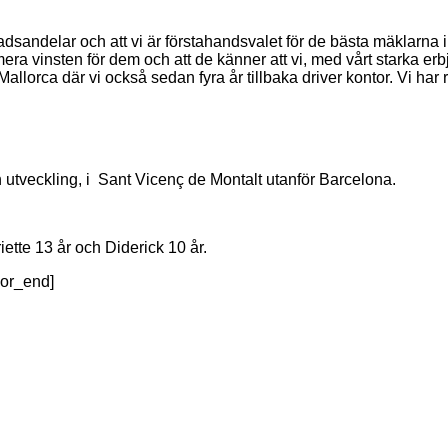
sandelar och att vi är förstahandsvalet för de bästa mäklarna i 
imera vinsten för dem och att de känner att vi, med vårt starka er
Mallorca där vi också sedan fyra år tillbaka driver kontor. Vi har 
h utveckling, i Sant Vicenç de Montalt utanför Barcelona.
ette 13 år och Diderick 10 år.
lor_end]