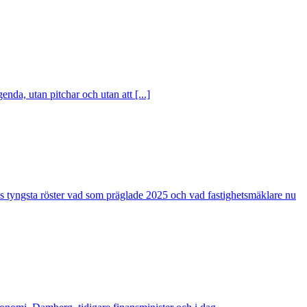
nda, utan pitchar och utan att [...]
s tyngsta röster vad som präglade 2025 och vad fastighetsmäklare nu