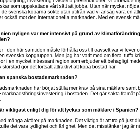
, uppföljning, investering i visuella presentationer. Vi arbetad
venskar som uppskattade vårt sätt att jobba. Utan när mycket nöj
d de svenska köparna sökte utan utifrån vad vi ansåg vara en attra
er också mot den internationella marknaden. Med en svensk mäk
n nyligen var mer intensivt på grund av klimatförändringa
den?
er i den här samtiden måste förhålla oss till oavsett var vi lev
n svenska köpgruppen. Men jag har varit med om flera tuffa kriser 
 bor i en mycket intressant region som erbjuder ett behagligt mede
torstad gör det fortsatt attraktivt att köpa bostad här.
 den spanska
bostadsmarknaden?
dsmarknaden har börjat ställa mer krav på sina mäklare samt börja
marknadsföringsinvestering i bostaden. Det går sakta framåt på 
.
är viktigast enligt dig för att lyckas som mäklare i Spanien?
 många aktörer på marknaden. Det viktiga är att tro på just din m
lle det vara tydlighet och ärlighet. Men det misstänker jag är nå