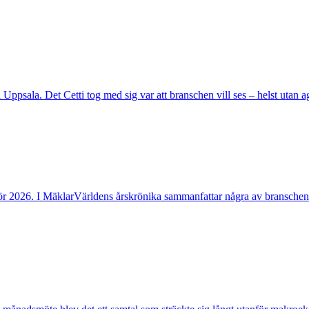
ppsala. Det Cetti tog med sig var att branschen vill ses – helst utan age
ör 2026. I MäklarVärldens årskrönika sammanfattar några av branschen