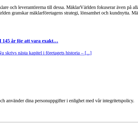
lare och leverantörerna till dessa. MäklarVärlden fokuserar även på alla
ärlden granskar mäklarföretagens strategi, lönsamhet och kundnytta.
I 145 år för att vara exakt…
krivs nästa kapitel i företagets historia – [...]
ch använder dina personuppgifter i enlighet med vår integritetspolicy.