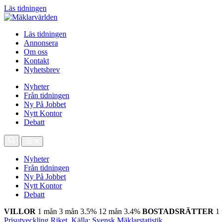
Läs tidningen
Läs tidningen
Annonsera
Om oss
Kontakt
Nyhetsbrev
Nyheter
Från tidningen
Ny På Jobbet
Nytt Kontor
Debatt
Nyheter
Från tidningen
Ny På Jobbet
Nytt Kontor
Debatt
VILLOR
1 mån
3 mån
3.5%
12 mån
3.4%
BOSTADSRÄTTER
1
Prisutveckling Riket, Källa: Svensk Mäklarstatistik