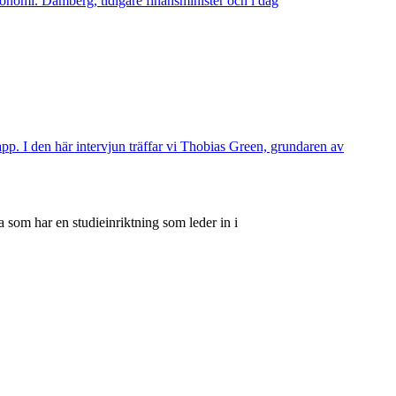
konomi. Damberg, tidigare finansminister och i dag
p. I den här intervjun träffar vi Thobias Green, grundaren av
 som har en studieinriktning som leder in i