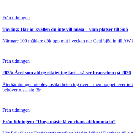
Från tidningen
Tävling: Här är kvällen du inte vill missa – vinn platser till SuS
Närmare 100 mäklare dök upp mitt i veckan när Cetti bjöd in till AW i U
Från tidningen
2025: Året som aldrig riktigt tog fart – så ser branschen på 2026
Återhämtningen uteblev, osäkerheten tog över – men hoppet lever inf
behöver rusta sig för.
Från tidningen
Från tidningen: ”Unga måste få en chans att komma in”