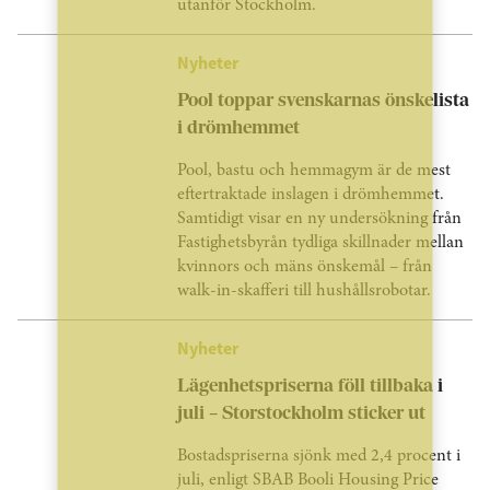
utanför Stockholm.
Nyheter
Pool toppar svenskarnas önskelista
i drömhemmet
Pool, bastu och hemmagym är de mest
eftertraktade inslagen i drömhemmet.
Samtidigt visar en ny undersökning från
Fastighetsbyrån tydliga skillnader mellan
kvinnors och mäns önskemål – från
walk-in-skafferi till hushållsrobotar.
Nyheter
Lägenhetspriserna föll tillbaka i
juli – Storstockholm sticker ut
Bostadspriserna sjönk med 2,4 procent i
juli, enligt SBAB Booli Housing Price