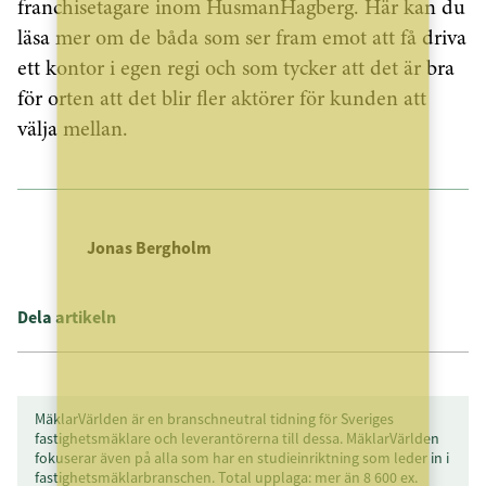
franchisetagare inom HusmanHagberg. Här kan du
läsa mer om de båda som ser fram emot att få driva
ett kontor i egen regi och som tycker att det är bra
för orten att det blir fler aktörer för kunden att
välja mellan.
Jonas Bergholm
Dela artikeln
MäklarVärlden är en branschneutral tidning för Sveriges
fastighetsmäklare och leverantörerna till dessa. MäklarVärlden
fokuserar även på alla som har en studieinriktning som leder in i
fastighetsmäklarbranschen. Total upplaga: mer än 8 600 ex.