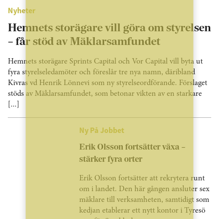
Nyheter
Hemnets storägare vill göra om styrelsen
– får stöd av Mäklarsamfundet
Hemnets storägare Sprints Capital och Vor Capital vill byta ut
fyra styrelseledamöter och föreslår tre nya namn, däribland
Kivras vd Henrik Lönnevi som ny styrelseordförande. Förslaget
stöds av Mäklarsamfundet, som betonar vikten av en starkare
[...]
Ny På Jobbet
Erik Olsson fortsätter växa –
stärker fyra orter
Erik Olsson fortsätter att rekrytera runt
om i landet. Den här gången ansluter sex
mäklare till verksamheten, samtidigt som
kedjan etablerar ett nytt kontor i Tyresö