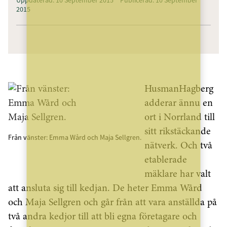
2015
HusmanHagberg
adderar ännu en
ort i Norrland till
sitt rikstäckande
Från vänster: Emma Wård och Maja Sellgren.
nätverk. Och två
etablerade
mäklare har valt
att ansluta sig till kedjan. De heter Emma Wård
och Maja Sellgren och går från att vara anställda på
två andra kedjor till att bli egna företagare och