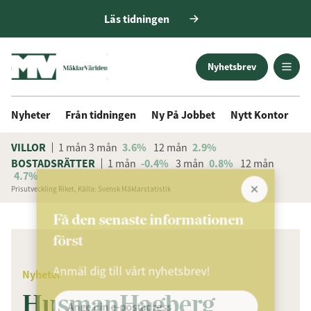
Läs tidningen
Nyhetsbrev
Nyheter
Från tidningen
Ny På Jobbet
Nytt Kontor
D
VILLOR
1 mån
3 mån
3.6%
12 mån
2.9%
BOSTADSRÄTTER
1 mån
-0.4%
3 mån
0.8%
12 mån
4.7%
Prisutveckling Riket, Källa: Svensk Mäklarstatistik
ANNONS
Få den senaste informationen
först
Anmäl dig till vårt nyhetsbrev!
Nyheter
HusmanHagberg