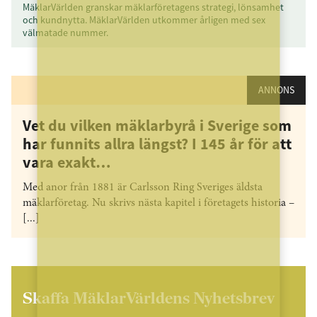
MäklarVärlden granskar mäklarföretagens strategi, lönsamhet
och kundnytta. MäklarVärlden utkommer årligen med sex
välmatade nummer.
ANNONS
Vet du vilken mäklarbyrå i Sverige som
har funnits allra längst? I 145 år för att
vara exakt…
Med anor från 1881 är Carlsson Ring Sveriges äldsta
mäklarföretag. Nu skrivs nästa kapitel i företagets historia –
[...]
Skaffa MäklarVärldens Nyhetsbrev