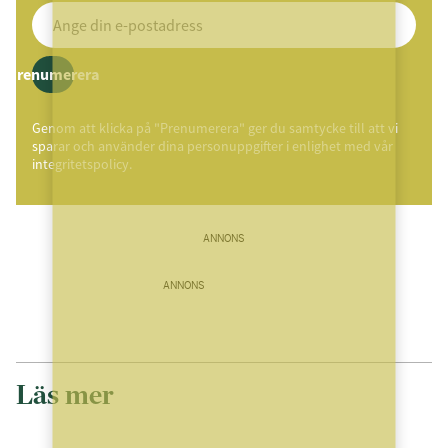
Prenumerera
Genom att klicka på "Prenumerera" ger du samtycke till att vi
sparar och använder dina personuppgifter i enlighet med vår
integritetspolicy.
ANNONS
ANNONS
Läs mer