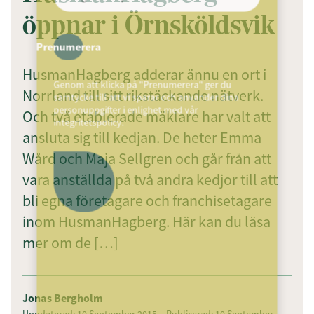
öppnar i Örnsköldsvik
Prenumerera
HusmanHagberg adderar ännu en ort i
Genom att klicka på "Prenumerera" ger du
Norrland till sitt rikstäckande nätverk.
samtycke till att vi sparar och använder dina
personuppgifter i enlighet med vår
Och två etablerade mäklare har valt att
integritetspolicy.
ansluta sig till kedjan. De heter Emma
Wård och Maja Sellgren och går från att
vara anställda på två andra kedjor till att
bli egna företagare och franchisetagare
inom HusmanHagberg. Här kan du läsa
mer om de […]
Jonas Bergholm
Uppdaterad: 10 September 2015
Publicerad: 10 September