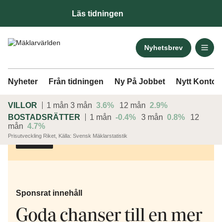
Läs tidningen
Nyhetsbrev
Nyheter
Från tidningen
Ny På Jobbet
Nytt Kontor
VILLOR
1 mån
3 mån
3.6%
12 mån
2.9%
BOSTADSRÄTTER
1 mån
-0.4%
3 mån
0.8%
12
mån
4.7%
Prisutveckling Riket, Källa: Svensk Mäklarstatistik
ANNONS
Sponsrat innehåll
Goda chanser till en mer