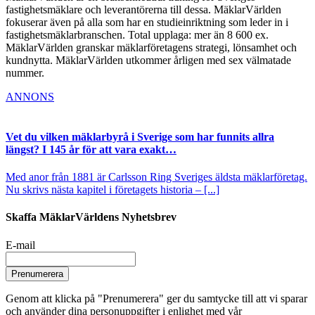
fastighetsmäklare och leverantörerna till dessa. MäklarVärlden
fokuserar även på alla som har en studieinriktning som leder in i
fastighetsmäklarbranschen. Total upplaga: mer än 8 600 ex.
MäklarVärlden granskar mäklarföretagens strategi, lönsamhet och
kundnytta. MäklarVärlden utkommer årligen med sex välmatade
nummer.
ANNONS
Vet du vilken mäklarbyrå i Sverige som har funnits allra
längst? I 145 år för att vara exakt…
Med anor från 1881 är Carlsson Ring Sveriges äldsta mäklarföretag.
Nu skrivs nästa kapitel i företagets historia – [...]
Skaffa MäklarVärldens Nyhetsbrev
E-mail
Prenumerera
Genom att klicka på "Prenumerera" ger du samtycke till att vi sparar
och använder dina personuppgifter i enlighet med vår