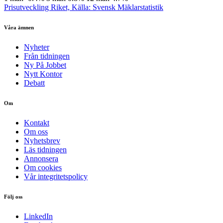
Prisutveckling Riket, Källa: Svensk Mäklarstatistik
Våra ämnen
Nyheter
Från tidningen
Ny På Jobbet
Nytt Kontor
Debatt
Om
Kontakt
Om oss
Nyhetsbrev
Läs tidningen
Annonsera
Om cookies
Vår integritetspolicy
Följ oss
LinkedIn