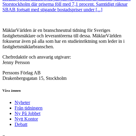
Storstockholm där priserna föll med 7,1 procent. Samtidigt räknar
SBAB fortsatt med stigande bostadspriser under [...]
MäklarVärlden är en branschneutral tidning för Sveriges
fastighetsmäklare och leverantörerna till dessa. MäklarVärlden
fokuserar även på alla som har en studieinriktning som leder in i
fastighetsmäklarbranschen.
Chefredaktör och ansvarig utgivare:
Jenny Persson
Perssons Förlag AB
Drakenbergsgatan 15, Stockholm
Våra ämnen
Nyheter
Från tidningen
Ny På Jobbet
Nytt Kontor
Debatt