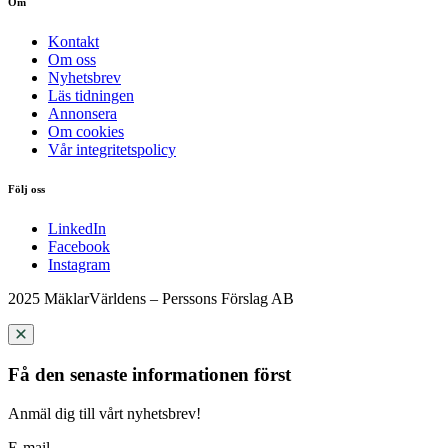
Om
Kontakt
Om oss
Nyhetsbrev
Läs tidningen
Annonsera
Om cookies
Vår integritetspolicy
Följ oss
LinkedIn
Facebook
Instagram
2025 MäklarVärldens – Perssons Förslag AB
Få den senaste informationen först
Anmäl dig till vårt nyhetsbrev!
E-mail