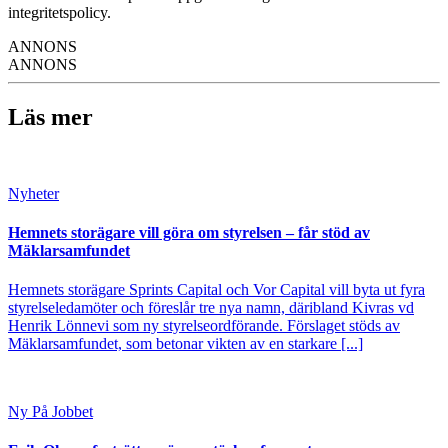
integritetspolicy.
ANNONS
ANNONS
Läs mer
Nyheter
Hemnets storägare vill göra om styrelsen – får stöd av
Mäklarsamfundet
Hemnets storägare Sprints Capital och Vor Capital vill byta ut fyra
styrelseledamöter och föreslår tre nya namn, däribland Kivras vd
Henrik Lönnevi som ny styrelseordförande. Förslaget stöds av
Mäklarsamfundet, som betonar vikten av en starkare [...]
Ny På Jobbet