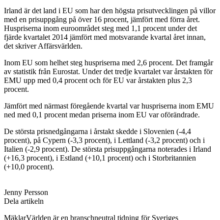
Irland är det land i EU som har den högsta prisutvecklingen på villor
med en prisuppgång på över 16 procent, jämfört med förra året.
Huspriserna inom euroområdet steg med 1,1 procent under det
fjärde kvartalet 2014 jämfört med motsvarande kvartal året innan,
det skriver Affärsvärlden.
Inom EU som helhet steg huspriserna med 2,6 procent. Det framgår
av statistik från Eurostat. Under det tredje kvartalet var årstakten för
EMU upp med 0,4 procent och för EU var årstakten plus 2,3
procent.
Jämfört med närmast föregående kvartal var huspriserna inom EMU
ned med 0,1 procent medan priserna inom EU var oförändrade.
De största prisnedgångarna i årstakt skedde i Slovenien (-4,4
procent), på Cypern (-3,3 procent), i Lettland (-3,2 procent) och i
Italien (-2,9 procent). De största prisuppgångarna noterades i Irland
(+16,3 procent), i Estland (+10,1 procent) och i Storbritannien
(+10,0 procent).
Jenny Persson
Dela artikeln
MäklarVärlden är en branschneutral tidning för Sveriges