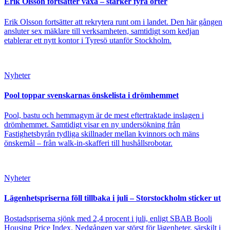
Erik Olsson fortsätter växa – stärker fyra orter
Erik Olsson fortsätter att rekrytera runt om i landet. Den här gången
ansluter sex mäklare till verksamheten, samtidigt som kedjan
etablerar ett nytt kontor i Tyresö utanför Stockholm.
Nyheter
Pool toppar svenskarnas önskelista i drömhemmet
Pool, bastu och hemmagym är de mest eftertraktade inslagen i
drömhemmet. Samtidigt visar en ny undersökning från
Fastighetsbyrån tydliga skillnader mellan kvinnors och mäns
önskemål – från walk-in-skafferi till hushållsrobotar.
Nyheter
Lägenhetspriserna föll tillbaka i juli – Storstockholm sticker ut
Bostadspriserna sjönk med 2,4 procent i juli, enligt SBAB Booli
Housing Price Index. Nedgången var störst för lägenheter, särskilt i