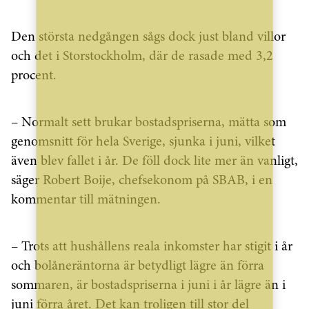
Den största nedgången sågs dock just bland villor
och det i Storstockholm, där de rasade med 3,2
procent.
– Normalt sett brukar bostadspriserna, mätta som
genomsnitt för hela Sverige, sjunka i juni, vilket
även blev fallet i år. De föll dock lite mer än vanligt,
säger Robert Boije, chefsekonom på SBAB, i en
kommentar till mätningen.
– Trots att hushållens reala inkomster har stigit i år
och bolåneräntorna är betydligt lägre än förra
sommaren, är bostadspriserna i juni i år lägre än i
juni förra året. Det kan troligen till stor del