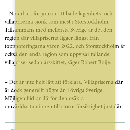
– Noterbart för juni är att både lägenhets- och
villapriserna sjönk som mest i Storstockholm.
Tillsammans med mellersta Sverige är det den
region där villapriserna ligger längst från
toppnoteringarna våren 2022, och Storstockholm är
också den enda region som uppvisar fallande
villapriser sedan årsskiftet, säger Robert Boije.
– Det är inte helt lätt att förklara. Villapriserna där
är dock generellt högre än i övriga Sverige.
Möjligen bidrar därför den osäkra
omvärldssituationen till större försiktighet just där.