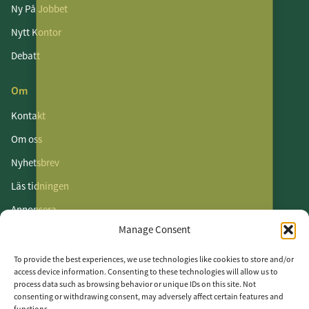
Ny På Jobbet
Nytt Kontor
Debatt
Om
Kontakt
Om oss
Nyhetsbrev
Läs tidningen
Annonsera
Manage Consent
Om cookies
Vår integritetspolicy
To provide the best experiences, we use technologies like cookies to store and/or
access device information. Consenting to these technologies will allow us to
process data such as browsing behavior or unique IDs on this site. Not
Följ oss
consenting or withdrawing consent, may adversely affect certain features and
functions.