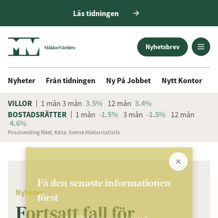
Läs tidningen
Nyhetsbrev
Nyheter
Från tidningen
Ny På Jobbet
Nytt Kontor
D
VILLOR
1 mån
3 mån
3.5%
12 mån
3.4%
BOSTADSRÄTTER
1 mån
-1.5%
3 mån
-1.5%
12 mån
4.6%
Prisutveckling Riket, Källa: Svensk Mäklarstatistik
ANNONS
Få den senaste informationen
Nyheter
först
Fortsatt fall för