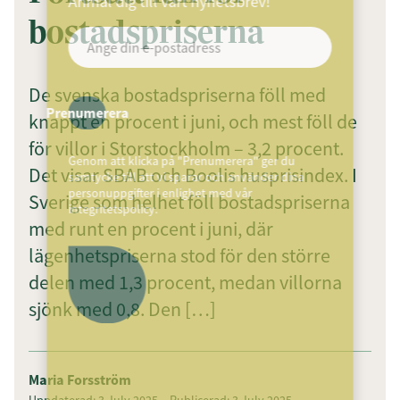
Anmäl dig till vårt nyhetsbrev!
bostadspriserna
De svenska bostadspriserna föll med
Prenumerera
knappt en procent i juni, och mest föll de
för villor i Storstockholm – 3,2 procent.
Genom att klicka på "Prenumerera" ger du
Det visar SBAB och Boolis husprisindex. I
samtycke till att vi sparar och använder dina
personuppgifter i enlighet med vår
Sverige som helhet föll bostadspriserna
integritetspolicy.
med runt en procent i juni, där
lägenhetspriserna stod för den större
delen med 1,3 procent, medan villorna
sjönk med 0,8. Den […]
Maria Forsström
Uppdaterad: 3 July 2025
Publicerad: 3 July 2025