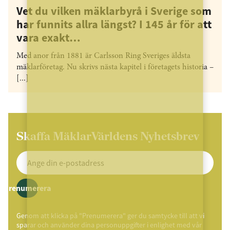
Vet du vilken mäklarbyrå i Sverige som
har funnits allra längst? I 145 år för att
vara exakt…
Med anor från 1881 är Carlsson Ring Sveriges äldsta
mäklarföretag. Nu skrivs nästa kapitel i företagets historia –
[...]
Skaffa MäklarVärldens Nyhetsbrev
Prenumerera
Genom att klicka på "Prenumerera" ger du samtycke till att vi
sparar och använder dina personuppgifter i enlighet med vår