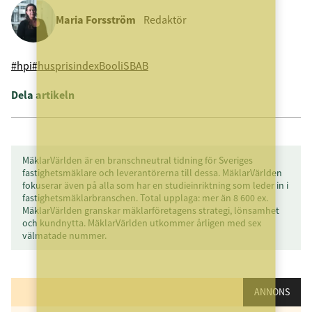
Maria Forsström
Redaktör
#hpi
#husprisindex
Booli
SBAB
Dela artikeln
MäklarVärlden är en branschneutral tidning för Sveriges
fastighetsmäklare och leverantörerna till dessa. MäklarVärlden
fokuserar även på alla som har en studieinriktning som leder in i
fastighetsmäklarbranschen. Total upplaga: mer än 8 600 ex.
MäklarVärlden granskar mäklarföretagens strategi, lönsamhet
och kundnytta. MäklarVärlden utkommer årligen med sex
välmatade nummer.
ANNONS