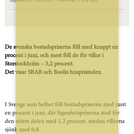
De svenska bostadspriserna föll med knappt en
procent i juni, och mest föll de för villor i
Storstockholm – 3,2 procent.
Det visar SBAB och Boolis husprisindex.
I Sverige som helhet föll bostadspriserna med runt
en procent i juni, där lägenhetspriserna stod för
den större delen med 1,3 procent, medan villorna
sjönk med 0,8.