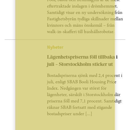
Pool, bastu och hemmagym är de mest
eftertraktade inslagen i drömhemmet.
Samtidigt visar en ny undersökning från
Fastighetsbyrån tydliga skillnader mellan
kvinnors och mäns önskemål – från
walk-in-skafferi till hushållsrobotar.
Nyheter
Lägenhetspriserna föll tillbaka i
juli – Storstockholm sticker ut
Bostadspriserna sjönk med 2,4 procent i
juli, enligt SBAB Booli Housing Price
Index. Nedgången var störst för
lägenheter, särskilt i Storstockholm där
priserna föll med 7,1 procent. Samtidigt
räknar SBAB fortsatt med stigande
bostadspriser under [...]