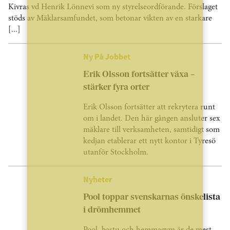
Kivras vd Henrik Lönnevi som ny styrelseordförande. Förslaget
stöds av Mäklarsamfundet, som betonar vikten av en starkare
[...]
Ny På Jobbet
Erik Olsson fortsätter växa –
stärker fyra orter
Erik Olsson fortsätter att rekrytera runt
om i landet. Den här gången ansluter sex
mäklare till verksamheten, samtidigt som
kedjan etablerar ett nytt kontor i Tyresö
utanför Stockholm.
Nyheter
Pool toppar svenskarnas önskelista
i drömhemmet