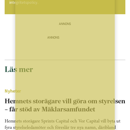
integritetspolicy.
ANNONS
ANNONS
Läs mer
Nyheter
Hemnets storägare vill göra om styrelsen
– får stöd av Mäklarsamfundet
Hemnets storägare Sprints Capital och Vor Capital vill byta ut
fyra styrelseledamöter och föreslår tre nya namn, däribland