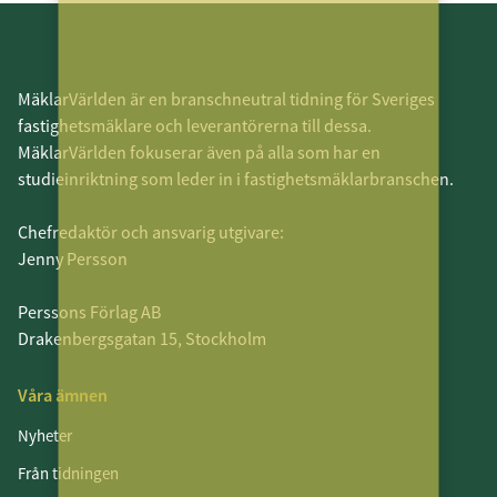
MäklarVärlden är en branschneutral tidning för Sveriges
fastighetsmäklare och leverantörerna till dessa.
MäklarVärlden fokuserar även på alla som har en
studieinriktning som leder in i fastighetsmäklarbranschen.
Chefredaktör och ansvarig utgivare:
Jenny Persson
Perssons Förlag AB
Drakenbergsgatan 15, Stockholm
Våra ämnen
Nyheter
Från tidningen