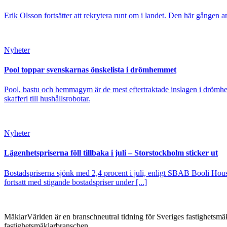
Erik Olsson fortsätter att rekrytera runt om i landet. Den här gången a
Nyheter
Pool toppar svenskarnas önskelista i drömhemmet
Pool, bastu och hemmagym är de mest eftertraktade inslagen i drömhe
skafferi till hushållsrobotar.
Nyheter
Lägenhetspriserna föll tillbaka i juli – Storstockholm sticker ut
Bostadspriserna sjönk med 2,4 procent i juli, enligt SBAB Booli Housi
fortsatt med stigande bostadspriser under [...]
MäklarVärlden är en branschneutral tidning för Sveriges fastighetsmäk
fastighetsmäklarbranschen.