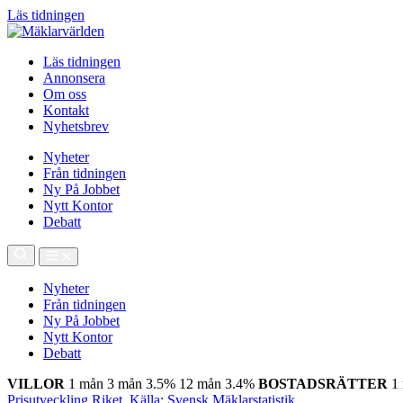
Läs tidningen
Läs tidningen
Annonsera
Om oss
Kontakt
Nyhetsbrev
Nyheter
Från tidningen
Ny På Jobbet
Nytt Kontor
Debatt
Nyheter
Från tidningen
Ny På Jobbet
Nytt Kontor
Debatt
VILLOR
1 mån
3 mån
3.5%
12 mån
3.4%
BOSTADSRÄTTER
1
Prisutveckling Riket, Källa: Svensk Mäklarstatistik