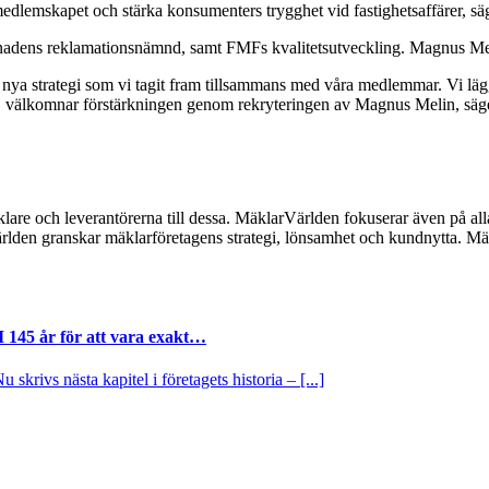
lemskapet och stärka konsumenters trygghet vid fastighetsaffärer, sä
ens reklamationsnämnd, samt FMFs kvalitetsutveckling. Magnus Melin t
n nya strategi som vi tagit fram tillsammans med våra medlemmar. Vi lä
, välkomnar förstärkningen genom rekryteringen av Magnus Melin, säg
lare och leverantörerna till dessa. MäklarVärlden fokuserar även på alla
ärlden granskar mäklarföretagens strategi, lönsamhet och kundnytta.
I 145 år för att vara exakt…
krivs nästa kapitel i företagets historia – [...]