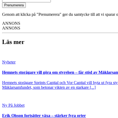
Prenumerera
Genom att klicka på "Prenumerera" ger du samtycke till att vi sparar o
ANNONS
ANNONS
Läs mer
Nyheter
Hemnets storägare vill göra om styrelsen – får stöd av Mäklarsa
Hemnets storägare Sprints Capital och Vor Capital vill byta ut fyra s
Mäklarsamfundet, som betonar vikten av en starkare [...]
Ny På Jobbet
Erik Olsson fortsätter växa – stärker fyra orter