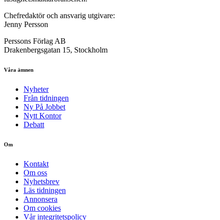
Chefredaktör och ansvarig utgivare:
Jenny Persson
Perssons Förlag AB
Drakenbergsgatan 15, Stockholm
Våra ämnen
Nyheter
Från tidningen
Ny På Jobbet
Nytt Kontor
Debatt
Om
Kontakt
Om oss
Nyhetsbrev
Läs tidningen
Annonsera
Om cookies
Vår integritetspolicy