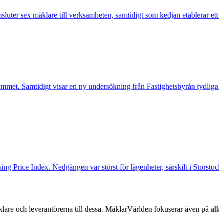
nsluter sex mäklare till verksamheten, samtidigt som kedjan etablerar et
mmet. Samtidigt visar en ny undersökning från Fastighetsbyrån tydliga
ng Price Index. Nedgången var störst för lägenheter, särskilt i Storst
lare och leverantörerna till dessa. MäklarVärlden fokuserar även på alla