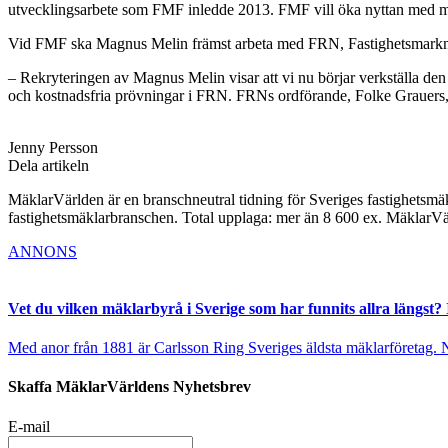
utvecklingsarbete som FMF inledde 2013. FMF vill öka nyttan med med
Vid FMF ska Magnus Melin främst arbeta med FRN, Fastighetsmarknad
– Rekryteringen av Magnus Melin visar att vi nu börjar verkställa de
och kostnadsfria prövningar i FRN. FRNs ordförande, Folke Grauers
Jenny Persson
Dela artikeln
MäklarVärlden är en branschneutral tidning för Sveriges fastighetsmäk
fastighetsmäklarbranschen. Total upplaga: mer än 8 600 ex. MäklarV
ANNONS
Vet du vilken mäklarbyrå i Sverige som har funnits allra längst? 
Med anor från 1881 är Carlsson Ring Sveriges äldsta mäklarföretag. Nu s
Skaffa MäklarVärldens Nyhetsbrev
E-mail