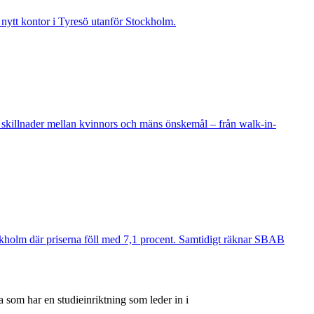
t nytt kontor i Tyresö utanför Stockholm.
 skillnader mellan kvinnors och mäns önskemål – från walk-in-
ockholm där priserna föll med 7,1 procent. Samtidigt räknar SBAB
 som har en studieinriktning som leder in i