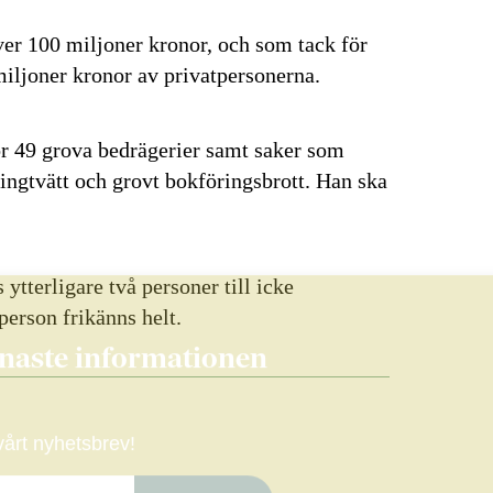
ver 100 miljoner kronor, och som tack för
miljoner kronor av privatpersonerna.
r 49 grova bedrägerier samt saker som
ingtvätt och grovt bokföringsbrott. Han ska
tterligare två personer till icke
erson frikänns helt.
enaste informationen
 vårt nyhetsbrev!