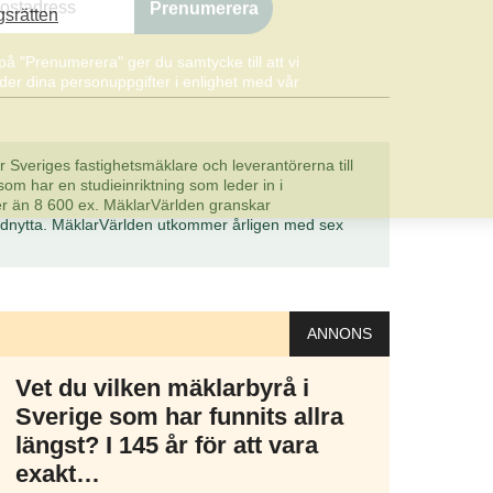
gsrätten
Prenumerera
på "Prenumerera" ger du samtycke till att vi
er dina personuppgifter i enlighet med vår
 Sveriges fastighetsmäklare och leverantörerna till
om har en studieinriktning som leder in i
er än 8 600 ex. MäklarVärlden granskar
ndnytta. MäklarVärlden utkommer årligen med sex
ANNONS
Vet du vilken mäklarbyrå i
Sverige som har funnits allra
längst? I 145 år för att vara
exakt…