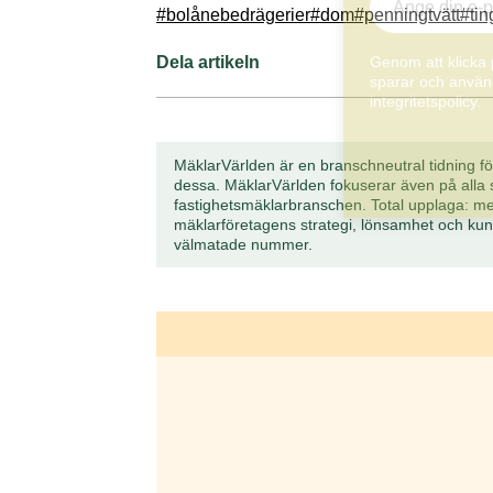
#bolånebedrägerier
#dom
#penningtvätt
#tin
Dela artikeln
Genom att klicka 
sparar och använd
integritetspolicy.
MäklarVärlden är en branschneutral tidning för
dessa. MäklarVärlden fokuserar även på alla s
fastighetsmäklarbranschen. Total upplaga: m
mäklarföretagens strategi, lönsamhet och ku
välmatade nummer.