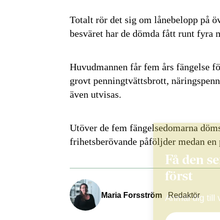
Totalt rör det sig om lånebelopp på ö
besväret har de dömda fått runt fyra 
Huvudmannen får fem års fängelse fö
grovt penningtvättsbrott, näringspenn
även utvisas.
Utöver de fem fängelsedomarna döms y
frihetsberövande påföljder medan en p
Få den s
först
Maria Forsström
Redaktör
Anmäl dig till