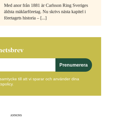
Med anor från 1881 är Carlsson Ring Sveriges
äldsta mäklarföretag. Nu skrivs nästa kapitel i
företagets historia – [...]
hetsbrev
Prenumerera
amtycke till att vi sparar och använder dina
spolicy.
ANNONS