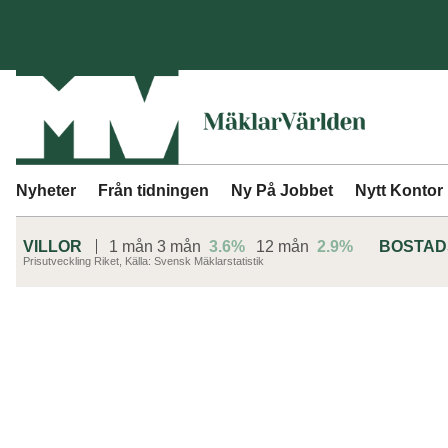
Nyheter
Från tidningen
Ny På Jobbet
Nytt Kontor
VILLOR
1 mån
3 mån
3.6%
12 mån
2.9%
BOSTA
Prisutveckling Riket, Källa: Svensk Mäklarstatistik