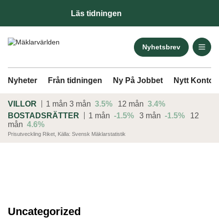
Läs tidningen
Nyhetsbrev
Nyheter
Från tidningen
Ny På Jobbet
Nytt Kontor
VILLOR
1 mån
3 mån
3.5%
12 mån
3.4%
BOSTADSRÄTTER
1 mån
-1.5%
3 mån
-1.5%
12
mån
4.6%
Prisutveckling Riket, Källa: Svensk Mäklarstatistik
ANNONS
Uncategorized