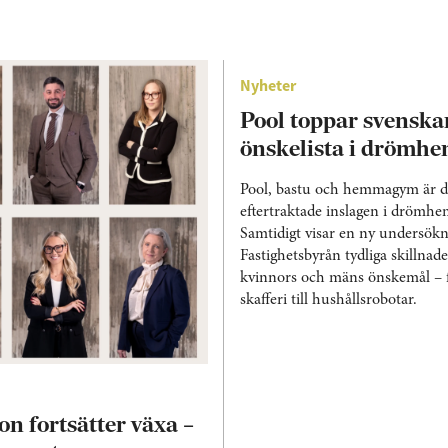
Nyheter
Pool toppar svenska
önskelista i drömh
Pool, bastu och hemmagym är d
eftertraktade inslagen i drömh
Samtidigt visar en ny undersökn
Fastighetsbyrån tydliga skillnad
kvinnors och mäns önskemål – 
skafferi till hushållsrobotar.
on fortsätter växa –