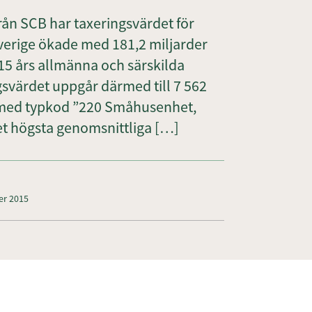
från SCB har taxeringsvärdet för
 Sverige ökade med 181,2 miljarder
015 års allmänna och särskilda
ngsvärdet uppgår därmed till 7 562
s med typkod ”220 Småhusenhet,
 högsta genomsnittliga […]
er 2015