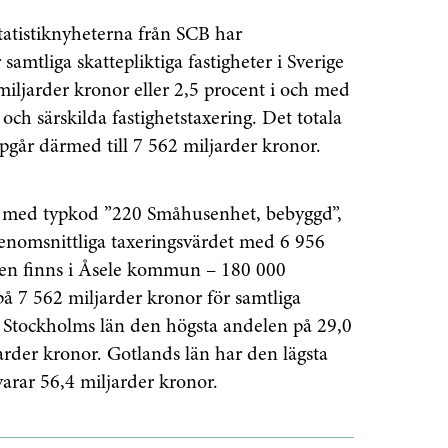
statistiknyheterna från SCB har
 samtliga skattepliktiga fastigheter i Sverige
ljarder kronor eller 2,5 procent i och med
och särskilda fastighetstaxering. Det totala
pgår därmed till 7 562 miljarder kronor.
 med typkod ”220 Småhusenhet, bebyggd”,
nomsnittliga taxeringsvärdet med 6 956
sen finns i Åsele kommun – 180 000
på 7 562 miljarder kronor för samtliga
har Stockholms län den högsta andelen på 29,0
arder kronor. Gotlands län har den lägsta
arar 56,4 miljarder kronor.