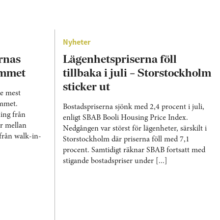
Nyheter
rnas
Lägenhetspriserna föll
emmet
tillbaka i juli – Storstockholm
sticker ut
e mest
emmet.
Bostadspriserna sjönk med 2,4 procent i juli,
ing från
enligt SBAB Booli Housing Price Index.
er mellan
Nedgången var störst för lägenheter, särskilt i
från walk-in-
Storstockholm där priserna föll med 7,1
procent. Samtidigt räknar SBAB fortsatt med
stigande bostadspriser under [...]