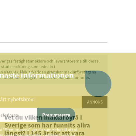
veriges fastighetsmäklare och leverantörerna till dessa.
studieinriktning som leder in i
än 8 600 ex. MäklarVärlden granskar mäklarföretagens
enaste informationen
den utkommer årligen med sex välmatade nummer.
vårt nyhetsbrev!
ANNONS
Prenumerera
Vet du vilken mäklarbyrå i
Sverige som har funnits allra
å "Prenumerera" ger du samtycke till att vi
längst? I 145 år för att vara
r dina personuppgifter i enlighet med vår