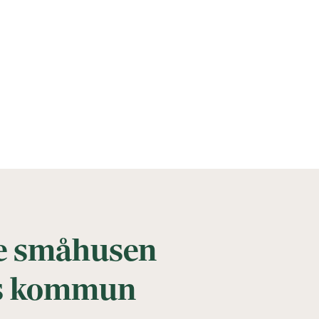
de småhusen
ds kommun