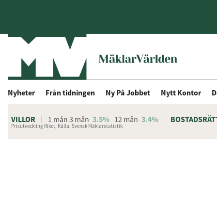
Nyheter
Från tidningen
Ny På Jobbet
Nytt Kontor
D
VILLOR
1 mån
3 mån
3.5%
12 mån
3.4%
BOSTADSRÄT
Prisutveckling Riket, Källa: Svensk Mäklarstatistik