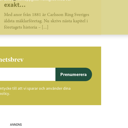
exakt…
Med anor från 1881 är Carlsson Ring Sveriges
äldsta mäklarföretag. Nu skrivs nästa kapitel i
företagets historia – [...]
hetsbrev
Prenumerera
ycke till att vi sparar och använder dina
policy.
ANNONS