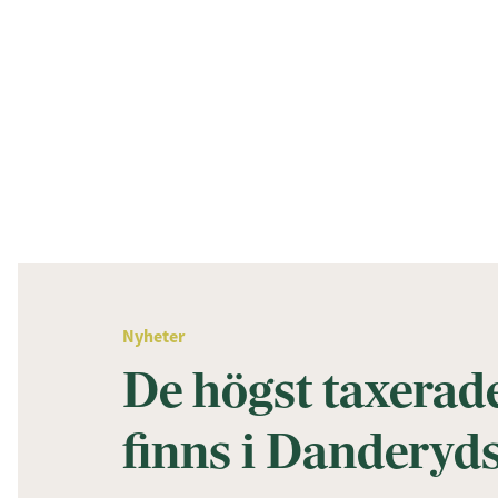
Nyheter
De högst taxera
finns i Dandery