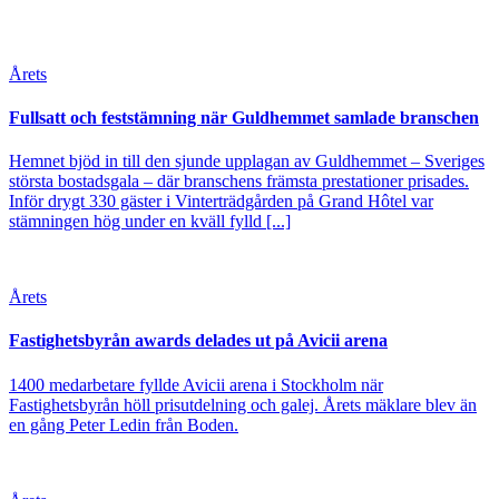
Årets
Fullsatt och feststämning när Guldhemmet samlade branschen
Hemnet bjöd in till den sjunde upplagan av Guldhemmet – Sveriges
största bostadsgala – där branschens främsta prestationer prisades.
Inför drygt 330 gäster i Vinterträdgården på Grand Hôtel var
stämningen hög under en kväll fylld [...]
Årets
Fastighetsbyrån awards delades ut på Avicii arena
1400 medarbetare fyllde Avicii arena i Stockholm när
Fastighetsbyrån höll prisutdelning och galej. Årets mäklare blev än
en gång Peter Ledin från Boden.