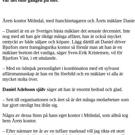
var det elfte gången på tolv.
Årets kontor Mölndal, med franchisetagaren och Årets mäklare Daniel 
– Daniel är en av Sveriges bästa mäklare det senaste decenniet. Inte
nog med att han gör riktigt många affärer, han är också mycket
omtyckt av både säljare och köpare. Lägg därtill att Daniel driver
Bjurfors mest framgångsrika kontor så förstår man att han är en
mäklare bortom det vanliga, säger Sven-Erik Kristensen, vd för
Bjurfors Väst, i ett uttalande.
– Med en ödmjuk personlighet i kombination med ett sylvasst
affärsmannaskap är han en fin förebild och en mäklare vi alla är
mycket stolta över.
Daniel Adelsson själv
säger att han är enormt hedrad och glad.
– Sett till organisationen och året så är det många medarbetare som
har gjort otroligt bra ifrån sig.
Några av dessa finns på hans eget kontor i Mölndal, som alltså tog
hem Årets kontor.
– Efter närmare tre år av en tuffare marknad vill jag rikta ett stort