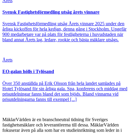
Årets
Svensk Fastighetsförmedling utsåg årets vinnare
Svensk Fastighetsförmedling utsåg Årets vinnare 2025 under den
årliga kickoffen för hela kedjan, denna gång i Stockholm. Ungefär
900 medarbetare var på plats för festligheterna i huvudstaden när
bland annat Årets lag, ledare, rookie och bästa mäklare utsågs.
Årets
EO-galan hölls i Tylösand
Över 350 anställda på Erik Olsson från hela landet samlades på
Hotel Tylösand för sin årliga gala. Spa, konferens och middag med
prisutdelningar fanns bland det som bjöds. Bland vinnarna vid
prisutdelningarna fanns till exempel [...]
MäklarVärlden är en branschneutral tidning för Sveriges
fastighetsmäklare och leverantörerna till dessa. MäklarVärlden
fokuserar även på alla som har en studieinriktning som leder in i