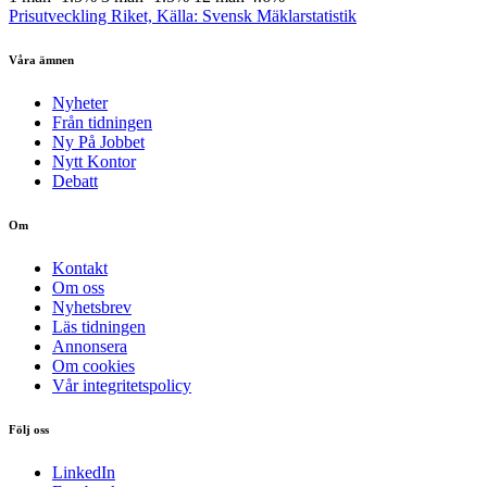
Prisutveckling Riket, Källa: Svensk Mäklarstatistik
Våra ämnen
Nyheter
Från tidningen
Ny På Jobbet
Nytt Kontor
Debatt
Om
Kontakt
Om oss
Nyhetsbrev
Läs tidningen
Annonsera
Om cookies
Vår integritetspolicy
Följ oss
LinkedIn