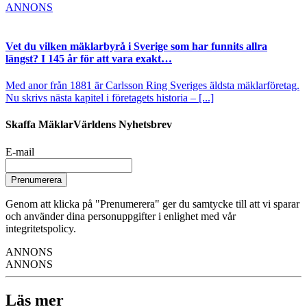
ANNONS
Vet du vilken mäklarbyrå i Sverige som har funnits allra
längst? I 145 år för att vara exakt…
Med anor från 1881 är Carlsson Ring Sveriges äldsta mäklarföretag.
Nu skrivs nästa kapitel i företagets historia – [...]
Skaffa MäklarVärldens Nyhetsbrev
E-mail
Prenumerera
Genom att klicka på "Prenumerera" ger du samtycke till att vi sparar
och använder dina personuppgifter i enlighet med vår
integritetspolicy.
ANNONS
ANNONS
Läs mer