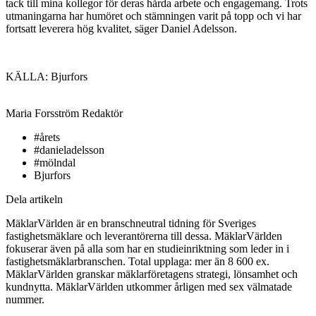
tack till mina kollegor för deras hårda arbete och engagemang. Trots
utmaningarna har humöret och stämningen varit på topp och vi har
fortsatt leverera hög kvalitet, säger Daniel Adelsson.
KÄLLA: Bjurfors
Maria Forsström
Redaktör
#årets
#danieladelsson
#mölndal
Bjurfors
Dela artikeln
MäklarVärlden är en branschneutral tidning för Sveriges
fastighetsmäklare och leverantörerna till dessa. MäklarVärlden
fokuserar även på alla som har en studieinriktning som leder in i
fastighetsmäklarbranschen. Total upplaga: mer än 8 600 ex.
MäklarVärlden granskar mäklarföretagens strategi, lönsamhet och
kundnytta. MäklarVärlden utkommer årligen med sex välmatade
nummer.