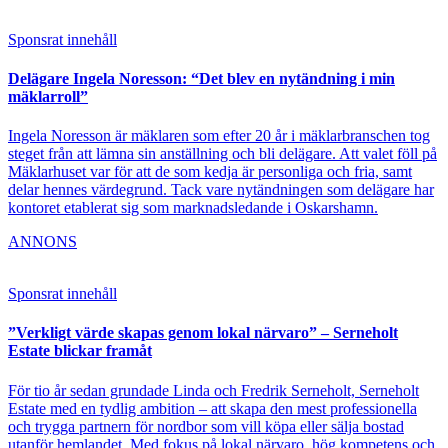
Sponsrat innehåll
Delägare Ingela Noresson: “Det blev en nytändning i min
mäklarroll”
Ingela Noresson är mäklaren som efter 20 år i mäklarbranschen tog
steget från att lämna sin anställning och bli delägare. Att valet föll på
Mäklarhuset var för att de som kedja är personliga och fria, samt
delar hennes värdegrund. Tack vare nytändningen som delägare har
kontoret etablerat sig som marknadsledande i Oskarshamn.
ANNONS
Sponsrat innehåll
”Verkligt värde skapas genom lokal närvaro” – Serneholt
Estate blickar framåt
För tio år sedan grundade Linda och Fredrik Serneholt, Serneholt
Estate med en tydlig ambition – att skapa den mest professionella
och trygga partnern för nordbor som vill köpa eller sälja bostad
utanför hemlandet. Med fokus på lokal närvaro, hög kompetens och