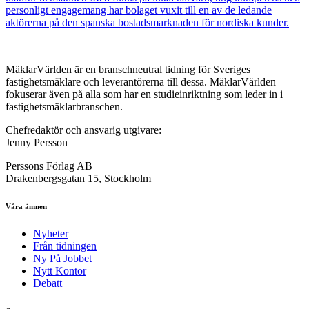
personligt engagemang har bolaget vuxit till en av de ledande
aktörerna på den spanska bostadsmarknaden för nordiska kunder.
MäklarVärlden är en branschneutral tidning för Sveriges
fastighetsmäklare och leverantörerna till dessa. MäklarVärlden
fokuserar även på alla som har en studieinriktning som leder in i
fastighetsmäklarbranschen.
Chefredaktör och ansvarig utgivare:
Jenny Persson
Perssons Förlag AB
Drakenbergsgatan 15, Stockholm
Våra ämnen
Nyheter
Från tidningen
Ny På Jobbet
Nytt Kontor
Debatt