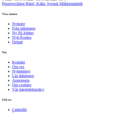
Prisutveckling Riket, Källa: Svensk Mäklarstatistik
Våra ämnen
Nyheter
Från tidningen
Ny På Jobbet
Nytt Kontor
Debatt
Om
Kontakt
Om oss
Nyhetsbrev
Läs tidningen
Annonsera
Om cookies
Vår integritetspolicy
Följ oss
LinkedIn