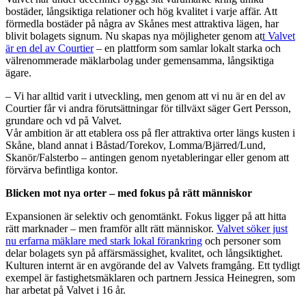
bostäder, långsiktiga relationer och hög kvalitet i varje affär. Att
förmedla bostäder på några av Skånes mest attraktiva lägen, har
blivit bolagets signum. Nu skapas nya möjligheter genom at
t Valvet
är en del av Courtier
– en plattform som samlar lokalt starka och
välrenommerade mäklarbolag under gemensamma, långsiktiga
ägare.
– Vi har alltid varit i utveckling, men genom att vi nu är en del av
Courtier får vi andra förutsättningar för tillväxt säger Gert Persson,
grundare och vd på Valvet.
Vår ambition är att etablera oss på fler attraktiva orter längs kusten i
Skåne, bland annat i Båstad/Torekov, Lomma/Bjärred/Lund,
Skanör/Falsterbo – antingen genom nyetableringar eller genom att
förvärva befintliga kontor
.
Blicken mot nya orter – med fokus på rätt människor
Expansionen är selektiv och genomtänkt. Fokus ligger på att hitta
rätt marknader – men framför allt rätt människor.
Valvet söker just
nu erfarna mäklare med stark lokal förankring
och personer som
delar bolagets syn på affärsmässighet, kvalitet, och långsiktighet.
Kulturen internt är en avgörande del av Valvets framgång. Ett tydligt
exempel är fastighetsmäklaren och partnern Jessica Heinegren, som
har arbetat på Valvet i 16 år.