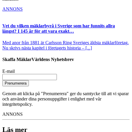
ANNONS
Vet du vilken mäklarbyrå i Sverige som har funnits allra
längst? I 145 år för att vara exakt…
Med anor från 1881 är Carlsson Ring Sveriges äldsta mäklarföretag.
Nu skrivs nästa kapitel i företagets historia – [...]
Skaffa MäklarVärldens Nyhetsbrev
E-mail
Prenumerera
Genom att klicka på "Prenumerera" ger du samtycke till att vi sparar
och använder dina personuppgifter i enlighet med vår
integritetspolicy.
ANNONS
Läs mer