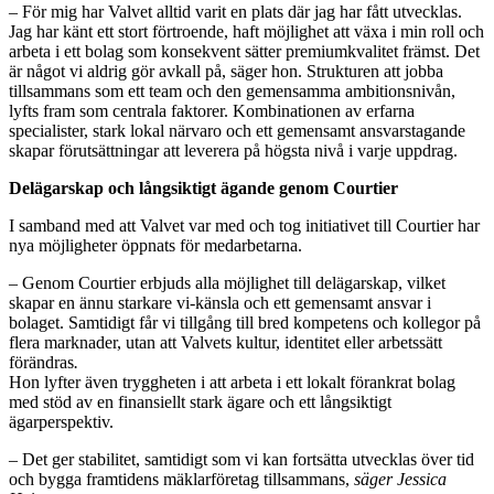
–
För mig har Valvet alltid varit en plats där jag har fått utvecklas.
Jag har känt ett stort förtroende, haft möjlighet att växa i min roll och
arbeta i ett bolag som konsekvent sätter premiumkvalitet främst. Det
är något vi aldrig gör avkall på, säger hon. Strukturen att jobba
tillsammans som ett team och den gemensamma ambitionsnivån,
lyfts fram som centrala faktorer. Kombinationen av erfarna
specialister, stark lokal närvaro och ett gemensamt ansvarstagande
skapar förutsättningar att leverera på högsta nivå i varje uppdrag.
Delägarskap och långsiktigt ägande genom Courtier
I samband med att Valvet var med och tog initiativet till Courtier har
nya möjligheter öppnats för medarbetarna.
–
Genom Courtier erbjuds alla möjlighet till delägarskap, vilket
skapar en ännu starkare vi-känsla och ett gemensamt ansvar i
bolaget. Samtidigt får vi tillgång till bred kompetens och kollegor på
flera marknader, utan att Valvets kultur, identitet eller arbetssätt
förändras
.
Hon lyfter även tryggheten i att arbeta i ett lokalt förankrat bolag
med stöd av en finansiellt stark ägare och ett långsiktigt
ägarperspektiv.
–
Det ger stabilitet, samtidigt som vi kan fortsätta utvecklas över tid
och bygga framtidens mäklarföretag tillsammans,
säger Jessica