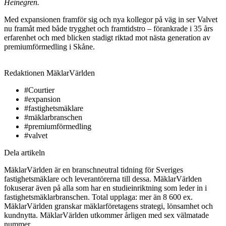
Heinegren.
Med expansionen framför sig och nya kollegor på väg in ser Valvet
nu framåt med både trygghet och framtidstro – förankrade i 35 års
erfarenhet och med blicken stadigt riktad mot nästa generation av
premiumförmedling i Skåne.
Redaktionen
MäklarVärlden
#Courtier
#expansion
#fastighetsmäklare
#mäklarbranschen
#premiumförmedling
#valvet
Dela artikeln
MäklarVärlden är en branschneutral tidning för Sveriges
fastighetsmäklare och leverantörerna till dessa. MäklarVärlden
fokuserar även på alla som har en studieinriktning som leder in i
fastighetsmäklarbranschen. Total upplaga: mer än 8 600 ex.
MäklarVärlden granskar mäklarföretagens strategi, lönsamhet och
kundnytta. MäklarVärlden utkommer årligen med sex välmatade
nummer.