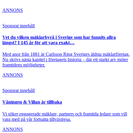
ANNONS
Sponsrat innehåll
Vet du vilken mäklarbyrå i Sverige som har funnits allra
längst? I 145 år för att vara exakt…
Med anor från 1881 är Carlsson Ring Sveriges äldsta mäklarföretag.
Nu skrivs nästa kapitel i företagets historia – där ett starkt arv möter
framtidens möjligheter.
ANNONS
Sponsrat innehåll
Våningen & Villan är tillbaka
Vi söker engagerade mäklare, partners och framtida ledare som vill
vara med på vår fortsatta tillväxtresa.
ANNONS