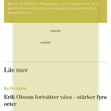
Genom att klicka på "Prenumerera" ger du samtycke till att vi
sparar och använder dina personuppgifter i enlighet med vår
integritetspolicy.
ANNONS
ANNONS
Läs mer
Ny På Jobbet
Erik Olsson fortsätter växa – stärker fyra
orter