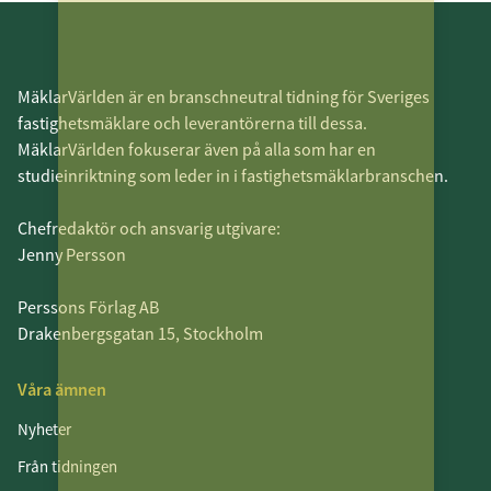
MäklarVärlden är en branschneutral tidning för Sveriges
fastighetsmäklare och leverantörerna till dessa.
MäklarVärlden fokuserar även på alla som har en
studieinriktning som leder in i fastighetsmäklarbranschen.
Chefredaktör och ansvarig utgivare:
Jenny Persson
Perssons Förlag AB
Drakenbergsgatan 15, Stockholm
Våra ämnen
Nyheter
Från tidningen