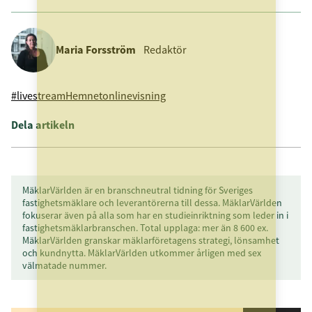
Maria Forsström
Redaktör
#livestream
Hemnet
online
visning
Dela artikeln
MäklarVärlden är en branschneutral tidning för Sveriges
fastighetsmäklare och leverantörerna till dessa. MäklarVärlden
fokuserar även på alla som har en studieinriktning som leder in i
fastighetsmäklarbranschen. Total upplaga: mer än 8 600 ex.
MäklarVärlden granskar mäklarföretagens strategi, lönsamhet
och kundnytta. MäklarVärlden utkommer årligen med sex
välmatade nummer.