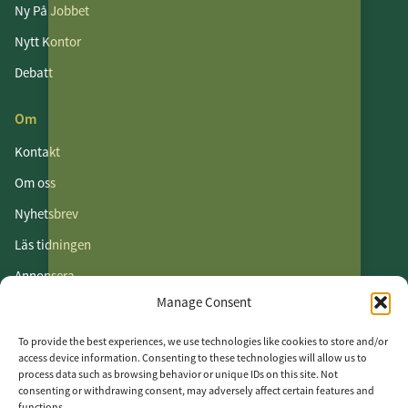
Ny På Jobbet
Nytt Kontor
Debatt
Om
Kontakt
Om oss
Nyhetsbrev
Läs tidningen
Annonsera
Manage Consent
Om cookies
Vår integritetspolicy
To provide the best experiences, we use technologies like cookies to store and/or
access device information. Consenting to these technologies will allow us to
process data such as browsing behavior or unique IDs on this site. Not
Följ oss
consenting or withdrawing consent, may adversely affect certain features and
functions.