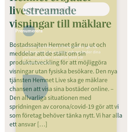
livestreamade
visningar till mäklare
Prenumerera
Bostadssajten Hemnet går nu ut och
Genom att klicka på "Prenumerera" ger du
meddelar att de ställt om sin
samtycke till att vi sparar och använder dina
personuppgifter i enlighet med vår
produktutveckling för att möjliggöra
integritetspolicy.
visningar utan fysiska besökare. Den nya
tjänsten Hemnet Live ska ge mäklare
chansen att visa sina bostäder online. –
Den allvarliga situationen med
spridningen av corona/covid-19 gör att vi
som företag behöver tänka nytt. Vi har alla
ett ansvar […]