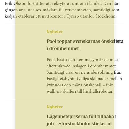
Erik Olsson fortsätter att rekrytera runt om i landet. Den här
gången ansluter sex mäklare till verksamheten, samtidigt som
kedjan etablerar ett nytt kontor i Tyresö utanför Stockholm.
Nyheter
Pool toppar svenskarnas önskelista
i drömhemmet
Pool, bastu och hemmagym är de mest
eftertraktade inslagen i drömhemmet.
Samtidigt visar en ny undersökning från
Fastighetsbyrån tydliga skillnader mellan
kvinnors och mäns önskemål – från
walk-in-skafferi till hushållsrobotar.
Nyheter
Lägenhetspriserna föll tillbaka i
juli – Storstockholm sticker ut