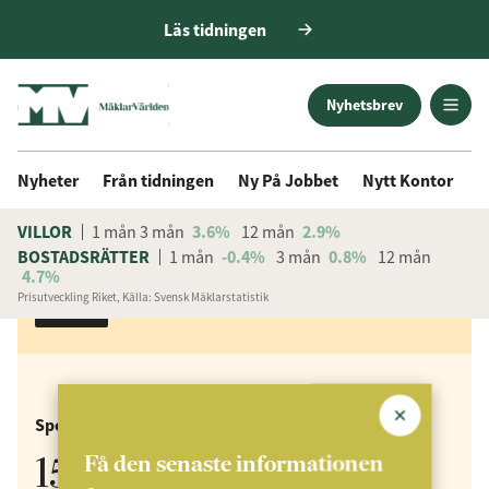
Läs tidningen
Nyhetsbrev
Nyheter
Från tidningen
Ny På Jobbet
Nytt Kontor
D
VILLOR
1 mån
3 mån
3.6%
12 mån
2.9%
BOSTADSRÄTTER
1 mån
-0.4%
3 mån
0.8%
12 mån
4.7%
Prisutveckling Riket, Källa: Svensk Mäklarstatistik
ANNONS
Sponsrat innehåll
15 år av att forma
Få den senaste informationen