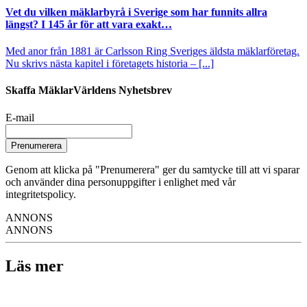
Vet du vilken mäklarbyrå i Sverige som har funnits allra
längst? I 145 år för att vara exakt…
Med anor från 1881 är Carlsson Ring Sveriges äldsta mäklarföretag.
Nu skrivs nästa kapitel i företagets historia – [...]
Skaffa MäklarVärldens Nyhetsbrev
E-mail
Prenumerera
Genom att klicka på "Prenumerera" ger du samtycke till att vi sparar
och använder dina personuppgifter i enlighet med vår
integritetspolicy.
ANNONS
ANNONS
Läs mer