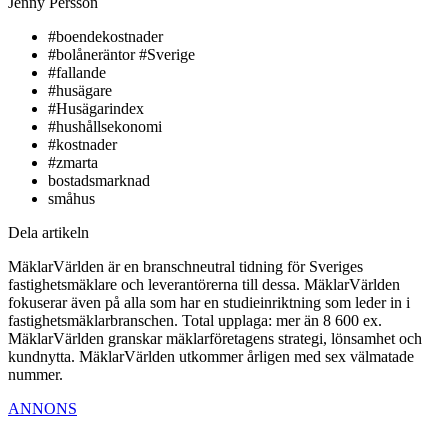
Jenny Persson
#boendekostnader
#bolåneräntor #Sverige
#fallande
#husägare
#Husägarindex
#hushållsekonomi
#kostnader
#zmarta
bostadsmarknad
småhus
Dela artikeln
MäklarVärlden är en branschneutral tidning för Sveriges
fastighetsmäklare och leverantörerna till dessa. MäklarVärlden
fokuserar även på alla som har en studieinriktning som leder in i
fastighetsmäklarbranschen. Total upplaga: mer än 8 600 ex.
MäklarVärlden granskar mäklarföretagens strategi, lönsamhet och
kundnytta. MäklarVärlden utkommer årligen med sex välmatade
nummer.
ANNONS