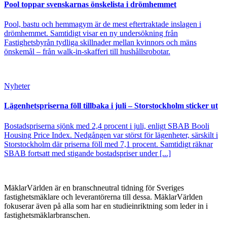
Pool toppar svenskarnas önskelista i drömhemmet
Pool, bastu och hemmagym är de mest eftertraktade inslagen i
drömhemmet. Samtidigt visar en ny undersökning från
Fastighetsbyrån tydliga skillnader mellan kvinnors och mäns
önskemål – från walk-in-skafferi till hushållsrobotar.
Nyheter
Lägenhetspriserna föll tillbaka i juli – Storstockholm sticker ut
Bostadspriserna sjönk med 2,4 procent i juli, enligt SBAB Booli
Housing Price Index. Nedgången var störst för lägenheter, särskilt i
Storstockholm där priserna föll med 7,1 procent. Samtidigt räknar
SBAB fortsatt med stigande bostadspriser under [...]
MäklarVärlden är en branschneutral tidning för Sveriges
fastighetsmäklare och leverantörerna till dessa. MäklarVärlden
fokuserar även på alla som har en studieinriktning som leder in i
fastighetsmäklarbranschen.