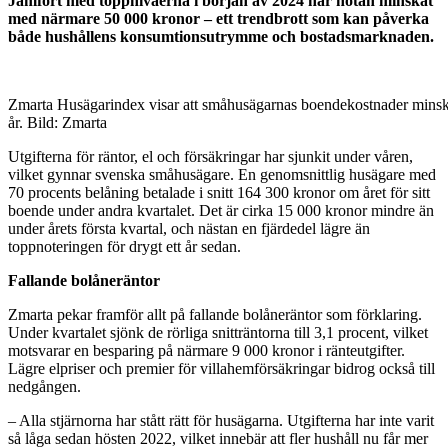
Jämfört med toppnivåerna i början av 2024 har notan minskat
med närmare 50 000 kronor – ett trendbrott som kan påverka
både hushållens konsumtionsutrymme och bostadsmarknaden.
Zmarta Husägarindex visar att småhusägarnas boendekostnader minska
år. Bild: Zmarta
Utgifterna för räntor, el och försäkringar har sjunkit under våren,
vilket gynnar svenska småhusägare. En genomsnittlig husägare med
70 procents belåning betalade i snitt 164 300 kronor om året för sitt
boende under andra kvartalet. Det är cirka 15 000 kronor mindre än
under årets första kvartal, och nästan en fjärdedel lägre än
toppnoteringen för drygt ett år sedan.
Fallande bolåneräntor
Zmarta pekar framför allt på fallande bolåneräntor som förklaring.
Under kvartalet sjönk de rörliga snitträntorna till 3,1 procent, vilket
motsvarar en besparing på närmare 9 000 kronor i ränteutgifter.
Lägre elpriser och premier för villahemförsäkringar bidrog också till
nedgången.
– Alla stjärnorna har stått rätt för husägarna. Utgifterna har inte varit
så låga sedan hösten 2022, vilket innebär att fler hushåll nu får mer