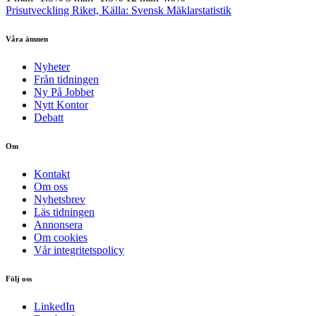
Prisutveckling Riket, Källa: Svensk Mäklarstatistik
Våra ämnen
Nyheter
Från tidningen
Ny På Jobbet
Nytt Kontor
Debatt
Om
Kontakt
Om oss
Nyhetsbrev
Läs tidningen
Annonsera
Om cookies
Vår integritetspolicy
Följ oss
LinkedIn