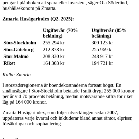
pengar i plånboken att spara eller investera, säger Ola Söderlind,
hushållsekonom på Zmarta.
Zmarta Husägarindex (Q2, 2025):
Utgifter/år (70%
Utgifter/år (85%
belåning)
belåning)
Stor-Stockholm
255 294 kr
309 123 kr
Stor-Göteborg
212 878 kr
255 969 kr
Stor-Malmö
208 330 kr
248 917 kr
Riket
164 303 kr
194 721 kr
Källa: Zmarta
I storstadsregionerna är boendekostnaderna fortsatt högst. En
småhusägare i Stor-Stockholm betalade i snitt drygt 255 000 kronor
per år vid 70 procents belåning, medan motsvarande siffra för riket
låg på 164 000 kronor.
Zmarta Husägarindex, som följer utvecklingen sedan 2007,
uppdateras varje kvartal och inkluderar bland annat räntor, elpriser,
försäkringar och sophantering.