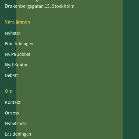
Drakenbergsgatan 15, Stockholm
Våra ämnen
Nyheter
Från tidningen
Ny På Jobbet
Nytt Kontor
Debatt
Om
Kontakt
Om oss
Nyhetsbrev
Läs tidningen