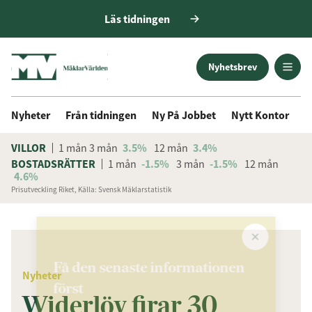
Läs tidningen
Nyhetsbrev
Nyheter
Från tidningen
Ny På Jobbet
Nytt Kontor
D
VILLOR
1 mån
3 mån
3.5%
12 mån
3.4%
BOSTADSRÄTTER
1 mån
-1.5%
3 mån
-1.5%
12 mån
4.6%
Prisutveckling Riket, Källa: Svensk Mäklarstatistik
ANNONS
Få den senaste informationen
Nyheter
först
Widerlöv firar 30