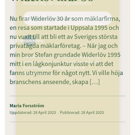
Anmäl dig till vårt nyhetsbrev!
Nu firar Widerlöv 30 år som mäklarfirma,
en resa som startade i Uppsala 1995 och
nu vuxit till att bli ett av Sveriges största
Prenumerera
privatägda mäklarföretag. – När jag och
min bror Stefan grundade Widerlöv 1995
Genom att klicka på "Prenumerera" ger du
mitt i en lågkonjunktur visste vi att det
samtycke till att vi sparar och använder dina
personuppgifter i enlighet med vår
fanns utrymme för något nytt. Vi ville höja
integritetspolicy.
branschens anseende, skapa […]
Maria Forsström
Uppdaterad: 28 April 2025
Publicerad: 28 April 2025