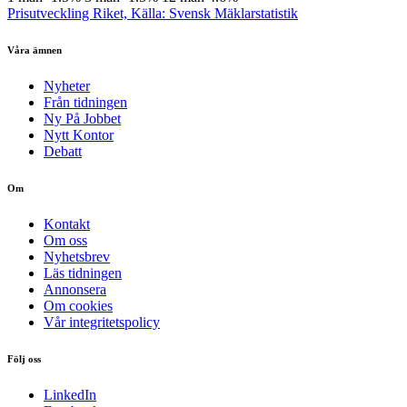
Prisutveckling Riket, Källa: Svensk Mäklarstatistik
Våra ämnen
Nyheter
Från tidningen
Ny På Jobbet
Nytt Kontor
Debatt
Om
Kontakt
Om oss
Nyhetsbrev
Läs tidningen
Annonsera
Om cookies
Vår integritetspolicy
Följ oss
LinkedIn