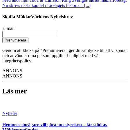
Med anor från 1881 är Carlsson Ring Sveriges äldsta mäklarföretag.
Nu skrivs nästa kapitel i företagets historia – [...]
Skaffa MäklarVärldens Nyhetsbrev
E-mail
Prenumerera
Genom att klicka på "Prenumerera" ger du samtycke till att vi sparar
och använder dina personuppgifter i enlighet med vår
integritetspolicy.
ANNONS
ANNONS
Läs mer
Nyheter
Hemnets storägare vill göra om styrelsen – får stöd av
Mäklarsamfundet