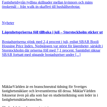
Fastighetsbyrån tydliga skillnader mellan kvinnors och mäns
önskemål – från walk-in-skafferi till hushållsrobotar.
Nyheter
Lägenhetspriserna föll tillbaka i juli – Storstockholm sticker ut
Bostadspriserna sjönk med 2,4 procent i juli, enligt SBAB Booli
Housing Price Index. Nedgången var störst för lägenheter, särskilt i
Storstockholm där priserna föll med 7,1 procent. Samtidigt räknar
SBAB fortsatt med stigande bostadspriser under [...]
MäklarVärlden är en branschneutral tidning för Sveriges
fastighetsmäklare och leverantörerna till dessa. MäklarVärlden
fokuserar även på alla som har en studieinriktning som leder in i
fastighetsmäklarbranschen.