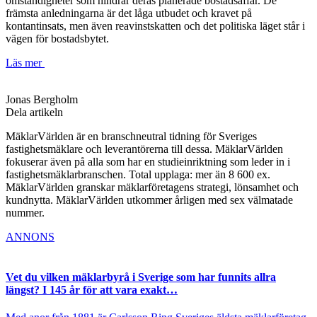
omständigheter som hindrar deras planerade bostadsaffär. De
främsta anledningarna är det låga utbudet och kravet på
kontantinsats, men även reavinstskatten och det politiska läget står i
vägen för bostadsbytet.
Läs mer
Jonas Bergholm
Dela artikeln
MäklarVärlden är en branschneutral tidning för Sveriges
fastighetsmäklare och leverantörerna till dessa. MäklarVärlden
fokuserar även på alla som har en studieinriktning som leder in i
fastighetsmäklarbranschen. Total upplaga: mer än 8 600 ex.
MäklarVärlden granskar mäklarföretagens strategi, lönsamhet och
kundnytta. MäklarVärlden utkommer årligen med sex välmatade
nummer.
ANNONS
Vet du vilken mäklarbyrå i Sverige som har funnits allra
längst? I 145 år för att vara exakt…