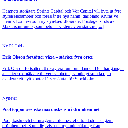
Hemnets storägare Sprints Capital och Vor Capital vill byta ut fyra
styrelseledamöter och föreslår tre nya namn, däribland Kivras vd
Henrik Lönnevi som ny styrelseordförande. Förslaget stöds av
Mäklarsamfundet, som betonar vikten av en starkare [...]
Ny På Jobbet
Erik Olsson fortsätter växa – stärker fyra orter
Erik Olsson fortsätter att rekrytera runt om i landet. Den här gången
ansluter sex mäklare till verksamheten, samtidigt som kedjan
etablerar ett nytt kontor i Tyresö utanför Stockholm.
Nyheter
Pool toppar svenskarnas önskelista i drömhemmet
Pool, bastu och hemmagym är de mest eftertraktade inslagen i
drömhemmet. Samtidigt visar en ny undersökning från