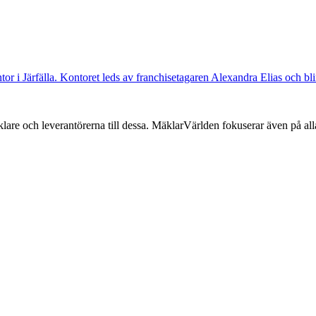
ntor i Järfälla. Kontoret leds av franchisetagaren Alexandra Elias och bl
lare och leverantörerna till dessa. MäklarVärlden fokuserar även på alla