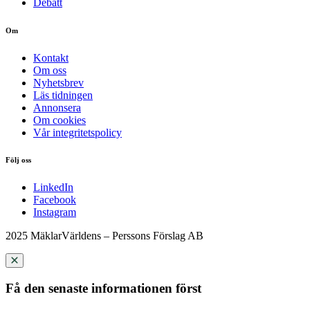
Debatt
Om
Kontakt
Om oss
Nyhetsbrev
Läs tidningen
Annonsera
Om cookies
Vår integritetspolicy
Följ oss
LinkedIn
Facebook
Instagram
2025 MäklarVärldens – Perssons Förslag AB
Få den senaste informationen först