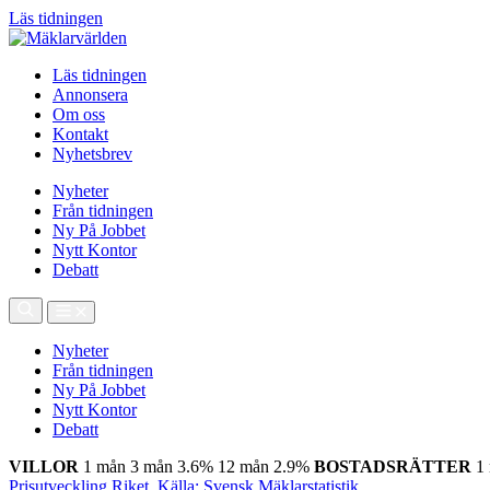
Läs tidningen
Läs tidningen
Annonsera
Om oss
Kontakt
Nyhetsbrev
Nyheter
Från tidningen
Ny På Jobbet
Nytt Kontor
Debatt
Nyheter
Från tidningen
Ny På Jobbet
Nytt Kontor
Debatt
VILLOR
1 mån
3 mån
3.6%
12 mån
2.9%
BOSTADSRÄTTER
1
Prisutveckling Riket, Källa: Svensk Mäklarstatistik