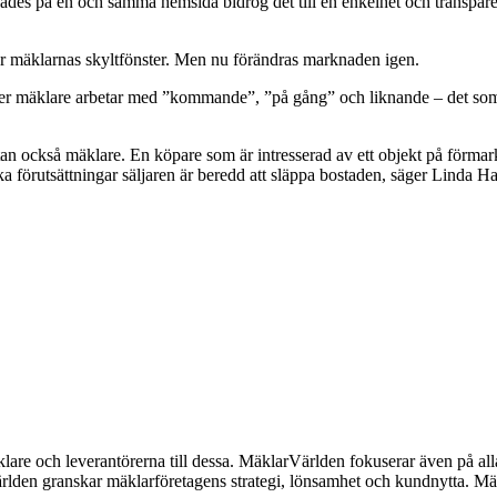
amlades på en och samma hemsida bidrog det till en enkelhet och transpar
er mäklarnas skyltfönster. Men nu förändras marknaden igen.
alltfler mäklare arbetar med ”kommande”, ”på gång” och liknande – det 
utan också mäklare. En köpare som är intresserad av ett objekt på förma
ka förutsättningar säljaren är beredd att släppa bostaden, säger Linda Ha
lare och leverantörerna till dessa. MäklarVärlden fokuserar även på alla
ärlden granskar mäklarföretagens strategi, lönsamhet och kundnytta.