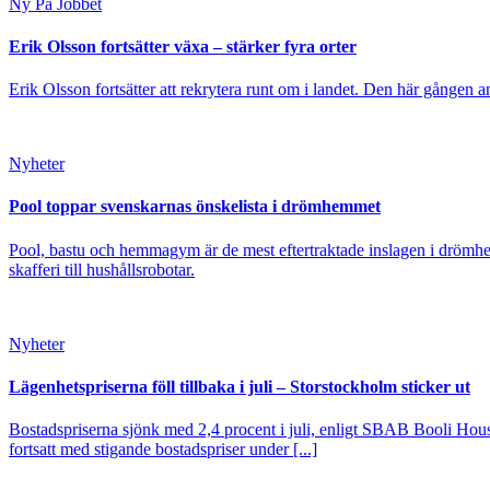
Ny På Jobbet
Erik Olsson fortsätter växa – stärker fyra orter
Erik Olsson fortsätter att rekrytera runt om i landet. Den här gången a
Nyheter
Pool toppar svenskarnas önskelista i drömhemmet
Pool, bastu och hemmagym är de mest eftertraktade inslagen i drömhe
skafferi till hushållsrobotar.
Nyheter
Lägenhetspriserna föll tillbaka i juli – Storstockholm sticker ut
Bostadspriserna sjönk med 2,4 procent i juli, enligt SBAB Booli Housi
fortsatt med stigande bostadspriser under [...]