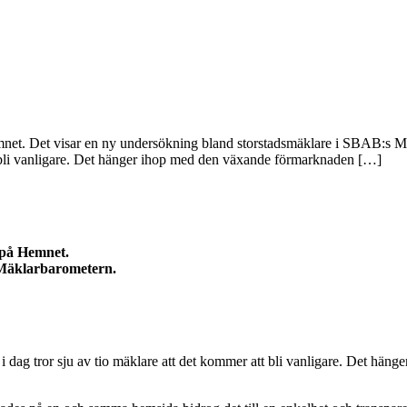
 Hemnet. Det visar en ny undersökning bland storstadsmäklare i SBAB:s Mä
t bli vanligare. Det hänger ihop med den växande förmarknaden […]
s på Hemnet.
 Mäklarbarometern.
n i dag tror sju av tio mäklare att det kommer att bli vanligare. Det hä