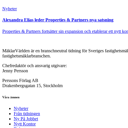
Nyheter
Alexandra Elias leder Properties & Partners nya satsning
Properties & Partners fortsätter sin expansion och etablerar ett nytt ko
MäklarVärlden är en branschneutral tidning för Sveriges fastighetsmäk
fastighetsmäklarbranschen.
Chefredaktör och ansvarig utgivare:
Jenny Persson
Perssons Förlag AB
Drakenbergsgatan 15, Stockholm
Våra ämnen
Nyheter
Från tidningen
Ny På Jobbet
Nytt Kontor