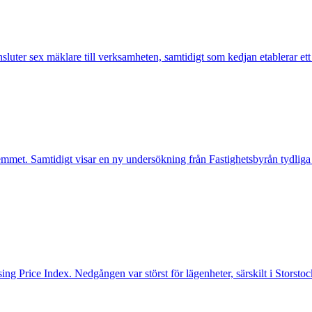
nsluter sex mäklare till verksamheten, samtidigt som kedjan etablerar et
mmet. Samtidigt visar en ny undersökning från Fastighetsbyrån tydliga
ng Price Index. Nedgången var störst för lägenheter, särskilt i Storst