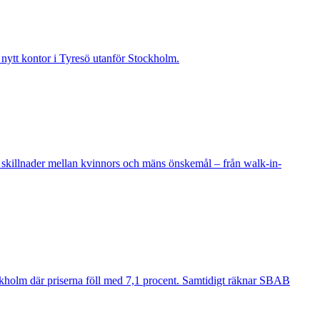
t nytt kontor i Tyresö utanför Stockholm.
 skillnader mellan kvinnors och mäns önskemål – från walk-in-
ockholm där priserna föll med 7,1 procent. Samtidigt räknar SBAB