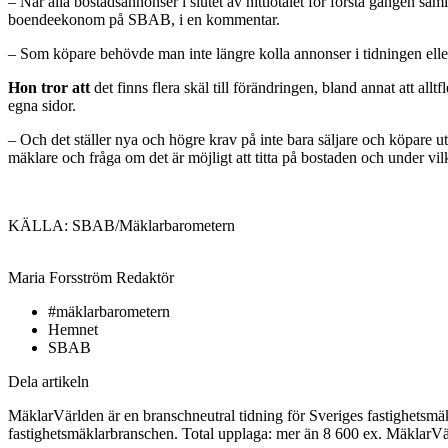
– När alla bostadsannonser i slutet av nittiotalet för första gången s
boendeekonom på SBAB, i en kommentar.
– Som köpare behövde man inte längre kolla annonser i tidningen ell
Hon tror att
det finns flera skäl till förändringen, bland annat att 
egna sidor.
– Och det ställer nya och högre krav på inte bara säljare och köpare 
mäklare och fråga om det är möjligt att titta på bostaden och under vil
KÄLLA: SBAB/Mäklarbarometern
Maria Forsström
Redaktör
#mäklarbarometern
Hemnet
SBAB
Dela artikeln
MäklarVärlden är en branschneutral tidning för Sveriges fastighetsmäk
fastighetsmäklarbranschen. Total upplaga: mer än 8 600 ex. MäklarV