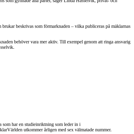
ens som gynnade alla parter, säger Linda Hasselvik, privat- och
som brukar beskrivas som förmarknaden – vilka publiceras på mäklarnas
rknaden behöver vara mer aktiv. Till exempel genom att ringa ansvarig
sselvik.
 som har en studieinriktning som leder in i
 MäklarVärlden utkommer årligen med sex välmatade nummer.