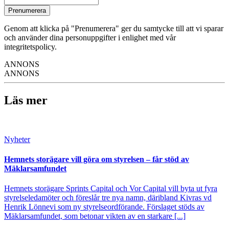
Prenumerera
Genom att klicka på "Prenumerera" ger du samtycke till att vi sparar
och använder dina personuppgifter i enlighet med vår
integritetspolicy.
ANNONS
ANNONS
Läs mer
Nyheter
Hemnets storägare vill göra om styrelsen – får stöd av
Mäklarsamfundet
Hemnets storägare Sprints Capital och Vor Capital vill byta ut fyra
styrelseledamöter och föreslår tre nya namn, däribland Kivras vd
Henrik Lönnevi som ny styrelseordförande. Förslaget stöds av
Mäklarsamfundet, som betonar vikten av en starkare [...]