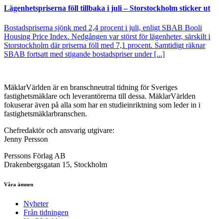
Lägenhetspriserna föll tillbaka i juli – Storstockholm sticker ut
Bostadspriserna sjönk med 2,4 procent i juli, enligt SBAB Booli
Housing Price Index. Nedgången var störst för lägenheter, särskilt i
Storstockholm där priserna föll med 7,1 procent. Samtidigt räknar
SBAB fortsatt med stigande bostadspriser under [...]
MäklarVärlden är en branschneutral tidning för Sveriges
fastighetsmäklare och leverantörerna till dessa. MäklarVärlden
fokuserar även på alla som har en studieinriktning som leder in i
fastighetsmäklarbranschen.
Chefredaktör och ansvarig utgivare:
Jenny Persson
Perssons Förlag AB
Drakenbergsgatan 15, Stockholm
Våra ämnen
Nyheter
Från tidningen