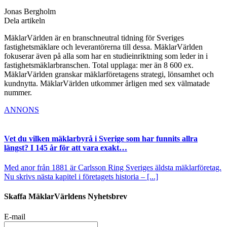
Jonas Bergholm
Dela artikeln
MäklarVärlden är en branschneutral tidning för Sveriges
fastighetsmäklare och leverantörerna till dessa. MäklarVärlden
fokuserar även på alla som har en studieinriktning som leder in i
fastighetsmäklarbranschen. Total upplaga: mer än 8 600 ex.
MäklarVärlden granskar mäklarföretagens strategi, lönsamhet och
kundnytta. MäklarVärlden utkommer årligen med sex välmatade
nummer.
ANNONS
Vet du vilken mäklarbyrå i Sverige som har funnits allra
längst? I 145 år för att vara exakt…
Med anor från 1881 är Carlsson Ring Sveriges äldsta mäklarföretag.
Nu skrivs nästa kapitel i företagets historia – [...]
Skaffa MäklarVärldens Nyhetsbrev
E-mail