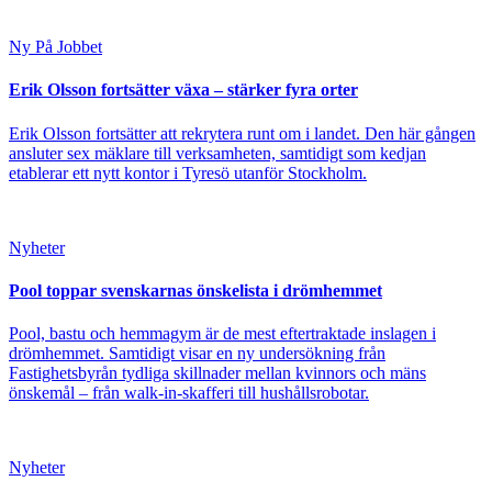
Ny På Jobbet
Erik Olsson fortsätter växa – stärker fyra orter
Erik Olsson fortsätter att rekrytera runt om i landet. Den här gången
ansluter sex mäklare till verksamheten, samtidigt som kedjan
etablerar ett nytt kontor i Tyresö utanför Stockholm.
Nyheter
Pool toppar svenskarnas önskelista i drömhemmet
Pool, bastu och hemmagym är de mest eftertraktade inslagen i
drömhemmet. Samtidigt visar en ny undersökning från
Fastighetsbyrån tydliga skillnader mellan kvinnors och mäns
önskemål – från walk-in-skafferi till hushållsrobotar.
Nyheter