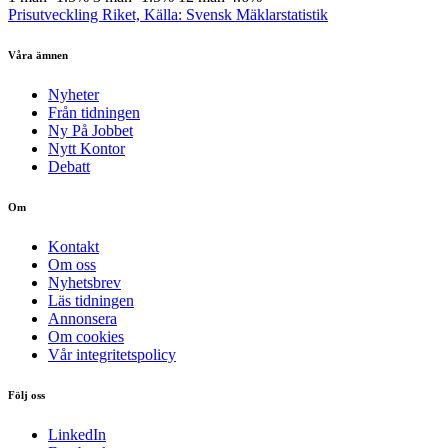
Prisutveckling Riket, Källa: Svensk Mäklarstatistik
Våra ämnen
Nyheter
Från tidningen
Ny På Jobbet
Nytt Kontor
Debatt
Om
Kontakt
Om oss
Nyhetsbrev
Läs tidningen
Annonsera
Om cookies
Vår integritetspolicy
Följ oss
LinkedIn