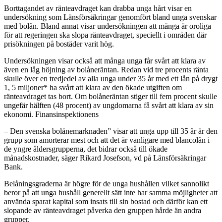
Borttagandet av ränteavdraget kan drabba unga hårt visar en
undersökning som Länsförsäkringar genomfört bland unga svenskar
med bolån. Bland annat visar undersökningen att många är oroliga
för att regeringen ska slopa ränteavdraget, speciellt i områden där
prisökningen på bostäder varit hög.
Undersökningen visar också att många unga får svårt att klara av
även en låg höjning av bolåneräntan. Redan vid tre procents ränta
skulle över en tredjedel av alla unga under 35 år med ett lån på drygt
1, 5 miljoner* ha svårt att klara av den ökade utgiften om
ränteavdraget tas bort. Om bolåneräntan stiger till fem procent skulle
ungefär hälften (48 procent) av ungdomarna få svårt att klara av sin
ekonomi. Finansinspektionens
– Den svenska bolånemarknaden” visar att unga upp till 35 år är den
grupp som amorterar mest och att det är vanligare med blancolån i
de yngre åldersgrupperna, det bidrar också till ökade
månadskostnader, säger Rikard Josefson, vd på Länsförsäkringar
Bank.
Belåningsgraderna är högre för de unga hushållen vilket sannolikt
beror på att unga hushåll generellt sätt inte har samma möjligheter att
använda sparat kapital som insats till sin bostad och därför kan ett
slopande av ränteavdraget påverka den gruppen hårde än andra
grupper.