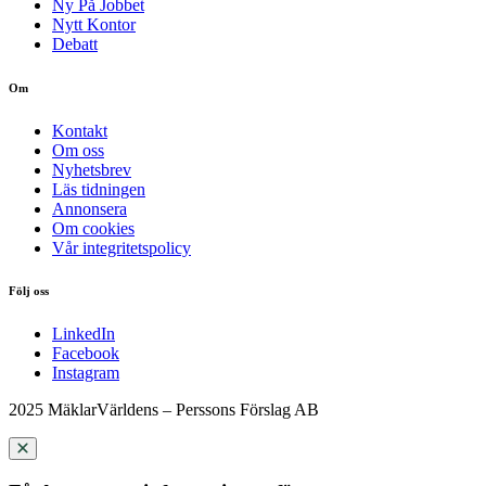
Ny På Jobbet
Nytt Kontor
Debatt
Om
Kontakt
Om oss
Nyhetsbrev
Läs tidningen
Annonsera
Om cookies
Vår integritetspolicy
Följ oss
LinkedIn
Facebook
Instagram
2025 MäklarVärldens – Perssons Förslag AB