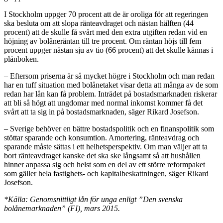
I Stockholm uppger 70 procent att de är oroliga för att regeringen
ska besluta om att slopa ränteavdraget och nästan hälften (44
procent) att de skulle få svårt med den extra utgiften redan vid en
höjning av bolåneräntan till tre procent. Om räntan höjs till fem
procent uppger nästan sju av tio (66 procent) att det skulle kännas i
plånboken.
– Eftersom priserna är så mycket högre i Stockholm och man redan
har en tuff situation med bolånetaket visar detta att många av de som
redan har lån kan få problem. Inträdet på bostadsmarknaden riskerar
att bli så högt att ungdomar med normal inkomst kommer få det
svårt att ta sig in på bostadsmarknaden, säger Rikard Josefson.
– Sverige behöver en bättre bostadspolitik och en finanspolitik som
stöttar sparande och konsumtion. Amortering, ränteavdrag och
sparande måste sättas i ett helhetsperspektiv. Om man väljer att ta
bort ränteavdraget kanske det ska ske långsamt så att hushållen
hinner anpassa sig och helst som en del av ett större reformpaket
som gäller hela fastighets- och kapitalbeskattningen, säger Rikard
Josefson.
*Källa: Genomsnittligt lån för unga enligt ”Den svenska
bolånemarknaden” (FI), mars 2015.