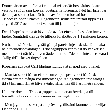
Domen är en av de första i ett antal tvister där bostadrättsköpare
velat dra sig ur sina köp när bostäderna försenats. I det här fallet var
det ett par som tecknat förhandsavtal om en bostad hos
Tribecagruppen i Nacka. Lägenheten skulle preliminärt upplåtas i
augusti 2017 och tillträdet var satt till januari i fjol.
Den 10 april samma år hävde de avtalet eftersom bostaden inte var
färdig. Samtidigt krävde de tillbaka förskottet på 1,1 miljoner kronor.
Nu har alltså Nacka tingsrätt gått på parets linje – de ska få tillbaka
hela förskottsbetalningen. Tribecagruppen var minst tio veckor sen
med tillträdet när hävningen ägde rum, och ”det kan inte anses vara i
skälig tid”, skriver tingsrätten.
Köparnas advokat Carl Magnus Lundqvist är nöjd med utfallet.
– Man får se det här ur ett konsumentperspektiv, det här är den
största affären många konsumenter gör. Är lägenheten inte färdig i
tid så har man rätt att häva avtalet, säger han till Fastighetsvärlden.
Han tror dock att Tribecagruppen kommer att överklaga till
hovrätten eftersom domen ännu inte är vägledande.
– Men jag är inte säker på att prövningstillstånd kommer att beviljas.
Det är nog 50/50.