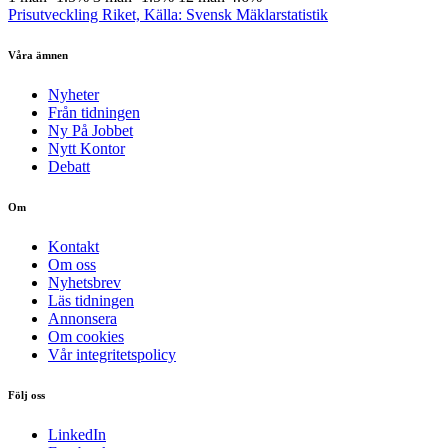
Prisutveckling Riket, Källa: Svensk Mäklarstatistik
Våra ämnen
Nyheter
Från tidningen
Ny På Jobbet
Nytt Kontor
Debatt
Om
Kontakt
Om oss
Nyhetsbrev
Läs tidningen
Annonsera
Om cookies
Vår integritetspolicy
Följ oss
LinkedIn