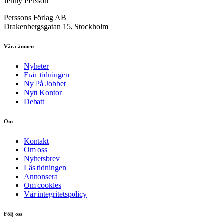
Jenny Persson
Perssons Förlag AB
Drakenbergsgatan 15, Stockholm
Våra ämnen
Nyheter
Från tidningen
Ny På Jobbet
Nytt Kontor
Debatt
Om
Kontakt
Om oss
Nyhetsbrev
Läs tidningen
Annonsera
Om cookies
Vår integritetspolicy
Följ oss