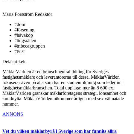
Maria Forsström
Redaktör
#dom
#försening
#hävaköp
#tingsrätten
#tribecagruppen
#tvist
Dela artikeln
MäklarVärlden är en branschneutral tidning för Sveriges
fastighetsmäklare och leverantörerna till dessa. MäklarVärlden
fokuserar även på alla som har en studieinriktning som leder in i
fastighetsmäklarbranschen. Total upplaga: mer än 8 600 ex.
MäklarVärlden granskar mäklarföretagens strategi, lönsamhet och
kundnytta. MäklarVärlden utkommer årligen med sex välmatade
nummer.
ANNONS
Vet du vilken mäklarbyrå i Sverige som har funnits allra