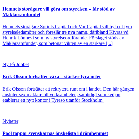
Hemnets storägare vill göra om styrelsen – får stöd av
Mäklarsamfundet
Hemnets storägare Sprints Capital och Vor Capital vill byta ut fyra
styrelseledamöter och föreslår tre nya namn, däribland Kivras vd
Henrik Lönnevi som ny styrelseordförande. Förslaget stöds av
Mäklarsamfundet, som betonar vikten av en starkare [...]
Ny På Jobbet
Erik Olsson fortsätter växa – stärker fyra orter
Erik Olsson fortsätter att rekrytera runt om i landet. Den här gången
ansluter sex mäklare till verksamheten, samtidigt som kedjan
etablerar ett nytt kontor i Tyresö utanför Stockholm.
Nyheter
Pool toppar svenskarnas önskelista i drömhemmet