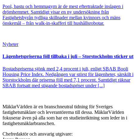
Pool, bastu och hemmagym är de mest eftertraktade inslagen i
drömhemmet. Samtidigt visar en ny undersökning från
Fastighetsbyrån tydliga skillnader mellan kvinnors och mäns
önskemål – från walk-in-skafferi till hushållsrobotar.
Nyheter
Lägenhetspriserna föll tillbaka i juli – Storstockholm sticker ut
Bostadspriserna sjönk med 2,4 procent i juli, enligt SBAB Booli
Housing Price Index. Nedgången var störst för lägenheter, särskilt i
Storstockholm där priserna föll med 7,1 procent. Samtidigt räknar
SBAB fortsatt med stigande bostadspriser under [...]
MäklarVärlden är en branschneutral tidning för Sveriges
fastighetsmäklare och leverantörerna till dessa. MäklarVärlden
fokuserar även på alla som har en studieinriktning som leder in i
fastighetsmäklarbranschen.
Chefredaktör och ansvarig utgivare: