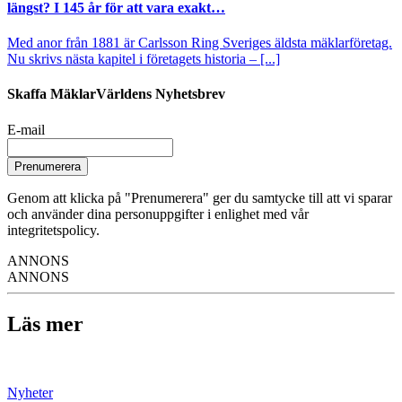
längst? I 145 år för att vara exakt…
Med anor från 1881 är Carlsson Ring Sveriges äldsta mäklarföretag.
Nu skrivs nästa kapitel i företagets historia – [...]
Skaffa MäklarVärldens Nyhetsbrev
E-mail
Prenumerera
Genom att klicka på "Prenumerera" ger du samtycke till att vi sparar
och använder dina personuppgifter i enlighet med vår
integritetspolicy.
ANNONS
ANNONS
Läs mer
Nyheter