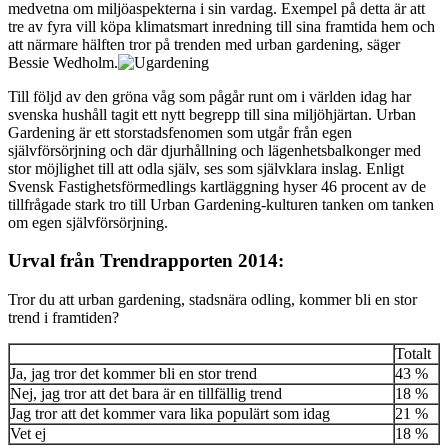
medvetna om miljöaspekterna i sin vardag. Exempel på detta är att
tre av fyra vill köpa klimatsmart inredning till sina framtida hem och
att närmare hälften tror på trenden med urban gardening, säger
Bessie Wedholm.
Till följd av den gröna våg som pågår runt om i världen idag har
svenska hushåll tagit ett nytt begrepp till sina miljöhjärtan. Urban
Gardening är ett storstadsfenomen som utgår från egen
självförsörjning och där djurhållning och lägenhetsbalkonger med
stor möjlighet till att odla själv, ses som självklara inslag. Enligt
Svensk Fastighetsförmedlings kartläggning hyser 46 procent av de
tillfrågade stark tro till Urban Gardening-kulturen tanken om tanken
om egen självförsörjning.
Urval från Trendrapporten 2014:
Tror du att urban gardening, stadsnära odling, kommer bli en stor
trend i framtiden?
Totalt
Ja, jag tror det kommer bli en stor trend
43 %
Nej, jag tror att det bara är en tillfällig trend
18 %
Jag tror att det kommer vara lika populärt som idag
21 %
Vet ej
18 %