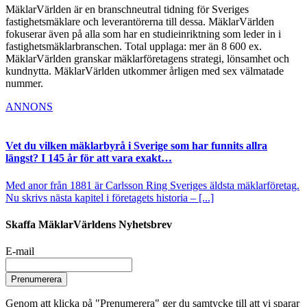
MäklarVärlden är en branschneutral tidning för Sveriges
fastighetsmäklare och leverantörerna till dessa. MäklarVärlden
fokuserar även på alla som har en studieinriktning som leder in i
fastighetsmäklarbranschen. Total upplaga: mer än 8 600 ex.
MäklarVärlden granskar mäklarföretagens strategi, lönsamhet och
kundnytta. MäklarVärlden utkommer årligen med sex välmatade
nummer.
ANNONS
Vet du vilken mäklarbyrå i Sverige som har funnits allra
längst? I 145 år för att vara exakt…
Med anor från 1881 är Carlsson Ring Sveriges äldsta mäklarföretag.
Nu skrivs nästa kapitel i företagets historia – [...]
Skaffa MäklarVärldens Nyhetsbrev
E-mail
Prenumerera
Genom att klicka på "Prenumerera" ger du samtycke till att vi sparar