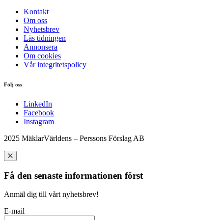
Kontakt
Om oss
Nyhetsbrev
Läs tidningen
Annonsera
Om cookies
Vår integritetspolicy
Följ oss
LinkedIn
Facebook
Instagram
2025 MäklarVärldens – Perssons Förslag AB
Få den senaste informationen först
Anmäl dig till vårt nyhetsbrev!
E-mail