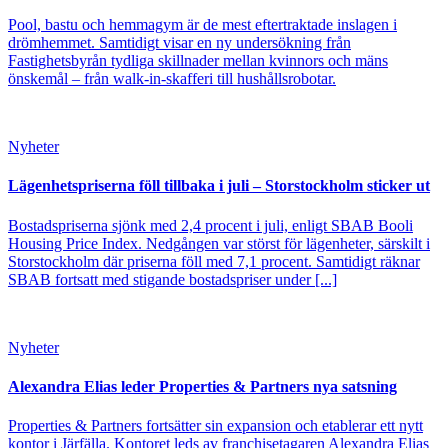
Pool, bastu och hemmagym är de mest eftertraktade inslagen i
drömhemmet. Samtidigt visar en ny undersökning från
Fastighetsbyrån tydliga skillnader mellan kvinnors och mäns
önskemål – från walk-in-skafferi till hushållsrobotar.
Nyheter
Lägenhetspriserna föll tillbaka i juli – Storstockholm sticker ut
Bostadspriserna sjönk med 2,4 procent i juli, enligt SBAB Booli
Housing Price Index. Nedgången var störst för lägenheter, särskilt i
Storstockholm där priserna föll med 7,1 procent. Samtidigt räknar
SBAB fortsatt med stigande bostadspriser under [...]
Nyheter
Alexandra Elias leder Properties & Partners nya satsning
Properties & Partners fortsätter sin expansion och etablerar ett nytt
kontor i Järfälla. Kontoret leds av franchisetagaren Alexandra Elias