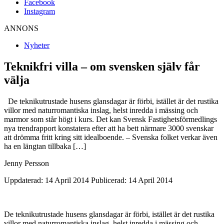
Facebook
Instagram
ANNONS
Nyheter
Teknikfri villa – om svensken själv får
välja
De teknikutrustade husens glansdagar är förbi, istället är det rustika
villor med naturromantiska inslag, helst inredda i mässing och
marmor som står högt i kurs. Det kan Svensk Fastighetsförmedlings
nya trendrapport konstatera efter att ha bett närmare 3000 svenskar
att drömma fritt kring sitt idealboende. – Svenska folket verkar även
ha en längtan tillbaka […]
Jenny Persson
Uppdaterad: 14 April 2014
Publicerad: 14 April 2014
De teknikutrustade husens glansdagar är förbi, istället är det rustika
villor med naturromantiska inslag, helst inredda i mässing och