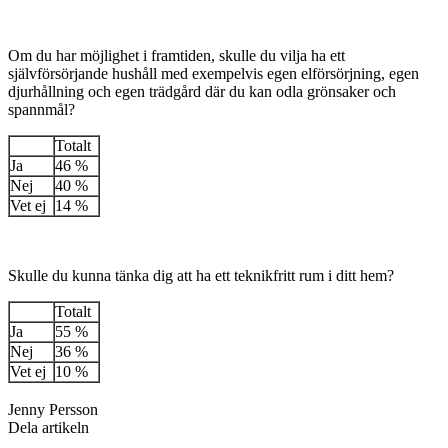
Om du har möjlighet i framtiden, skulle du vilja ha ett
självförsörjande hushåll med exempelvis egen elförsörjning, egen
djurhållning och egen trädgård där du kan odla grönsaker och
spannmål?
Totalt
Ja
46 %
Nej
40 %
Vet ej
14 %
Skulle du kunna tänka dig att ha ett teknikfritt rum i ditt hem?
Totalt
Ja
55 %
Nej
36 %
Vet ej
10 %
Jenny Persson
Dela artikeln