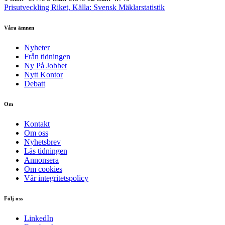
Prisutveckling Riket, Källa: Svensk Mäklarstatistik
Våra ämnen
Nyheter
Från tidningen
Ny På Jobbet
Nytt Kontor
Debatt
Om
Kontakt
Om oss
Nyhetsbrev
Läs tidningen
Annonsera
Om cookies
Vår integritetspolicy
Följ oss
LinkedIn