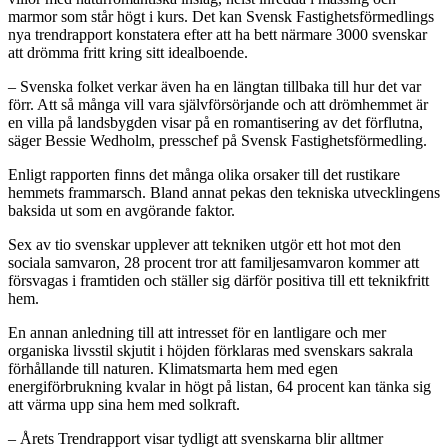
marmor som står högt i kurs. Det kan Svensk Fastighetsförmedlings
nya trendrapport konstatera efter att ha bett närmare 3000 svenskar
att drömma fritt kring sitt idealboende.
– Svenska folket verkar även ha en längtan tillbaka till hur det var
förr. Att så många vill vara självförsörjande och att drömhemmet är
en villa på landsbygden visar på en romantisering av det förflutna,
säger Bessie Wedholm, presschef på Svensk Fastighetsförmedling.
Enligt rapporten finns det många olika orsaker till det rustikare
hemmets frammarsch. Bland annat pekas den tekniska utvecklingens
baksida ut som en avgörande faktor.
Sex av tio svenskar upplever att tekniken utgör ett hot mot den
sociala samvaron, 28 procent tror att familjesamvaron kommer att
försvagas i framtiden och ställer sig därför positiva till ett teknikfritt
hem.
En annan anledning till att intresset för en lantligare och mer
organiska livsstil skjutit i höjden förklaras med svenskars sakrala
förhållande till naturen. Klimatsmarta hem med egen
energiförbrukning kvalar in högt på listan, 64 procent kan tänka sig
att värma upp sina hem med solkraft.
– Årets Trendrapport visar tydligt att svenskarna blir alltmer