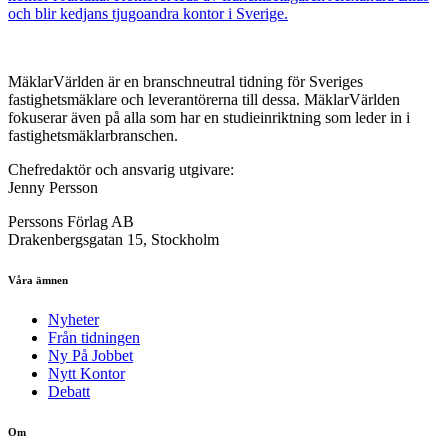
och blir kedjans tjugoandra kontor i Sverige.
MäklarVärlden är en branschneutral tidning för Sveriges
fastighetsmäklare och leverantörerna till dessa. MäklarVärlden
fokuserar även på alla som har en studieinriktning som leder in i
fastighetsmäklarbranschen.
Chefredaktör och ansvarig utgivare:
Jenny Persson
Perssons Förlag AB
Drakenbergsgatan 15, Stockholm
Våra ämnen
Nyheter
Från tidningen
Ny På Jobbet
Nytt Kontor
Debatt
Om