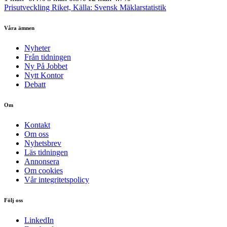
Prisutveckling Riket, Källa: Svensk Mäklarstatistik
Våra ämnen
Nyheter
Från tidningen
Ny På Jobbet
Nytt Kontor
Debatt
Om
Kontakt
Om oss
Nyhetsbrev
Läs tidningen
Annonsera
Om cookies
Vår integritetspolicy
Följ oss
LinkedIn