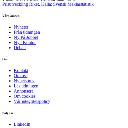
Prisutveckling Riket, Källa: Svensk Mäklarstatistik
Våra ämnen
Nyheter
Från tidningen
Ny På Jobbet
Nytt Kontor
Debatt
Om
Kontakt
Om oss
Nyhetsbrev
Läs tidningen
Annonsera
Om cookies
Vår integritetspolicy
Följ oss
LinkedIn