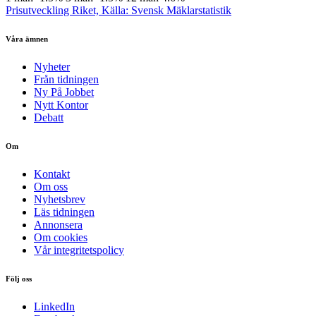
Prisutveckling Riket, Källa: Svensk Mäklarstatistik
Våra ämnen
Nyheter
Från tidningen
Ny På Jobbet
Nytt Kontor
Debatt
Om
Kontakt
Om oss
Nyhetsbrev
Läs tidningen
Annonsera
Om cookies
Vår integritetspolicy
Följ oss
LinkedIn