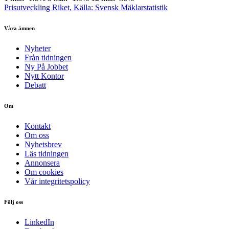
Prisutveckling Riket, Källa: Svensk Mäklarstatistik
Våra ämnen
Nyheter
Från tidningen
Ny På Jobbet
Nytt Kontor
Debatt
Om
Kontakt
Om oss
Nyhetsbrev
Läs tidningen
Annonsera
Om cookies
Vår integritetspolicy
Följ oss
LinkedIn