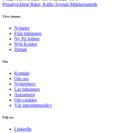
Prisutveckling Riket, Källa: Svensk Mäklarstatistik
Våra ämnen
Nyheter
Från tidningen
Ny På Jobbet
Nytt Kontor
Debatt
Om
Kontakt
Om oss
Nyhetsbrev
Läs tidningen
Annonsera
Om cookies
Vår integritetspolicy
Följ oss
LinkedIn