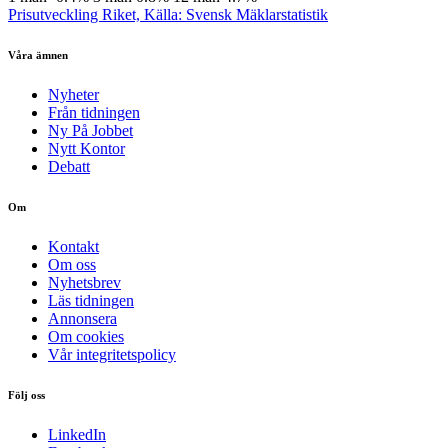
Prisutveckling Riket, Källa: Svensk Mäklarstatistik
Våra ämnen
Nyheter
Från tidningen
Ny På Jobbet
Nytt Kontor
Debatt
Om
Kontakt
Om oss
Nyhetsbrev
Läs tidningen
Annonsera
Om cookies
Vår integritetspolicy
Följ oss
LinkedIn