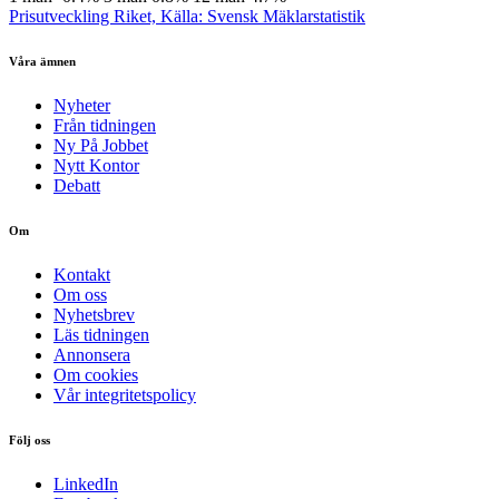
Prisutveckling Riket, Källa: Svensk Mäklarstatistik
Våra ämnen
Nyheter
Från tidningen
Ny På Jobbet
Nytt Kontor
Debatt
Om
Kontakt
Om oss
Nyhetsbrev
Läs tidningen
Annonsera
Om cookies
Vår integritetspolicy
Följ oss
LinkedIn