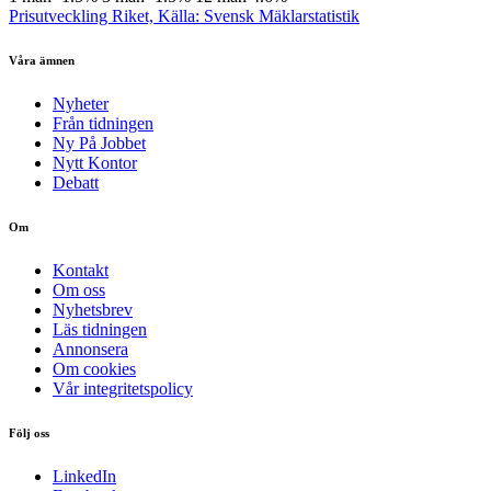
Prisutveckling Riket, Källa: Svensk Mäklarstatistik
Våra ämnen
Nyheter
Från tidningen
Ny På Jobbet
Nytt Kontor
Debatt
Om
Kontakt
Om oss
Nyhetsbrev
Läs tidningen
Annonsera
Om cookies
Vår integritetspolicy
Följ oss
LinkedIn