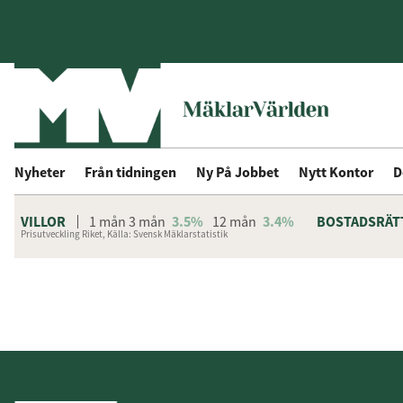
Nyheter
Från tidningen
Ny På Jobbet
Nytt Kontor
D
VILLOR
1 mån
3 mån
3.5%
12 mån
3.4%
BOSTADSRÄT
Prisutveckling Riket, Källa: Svensk Mäklarstatistik