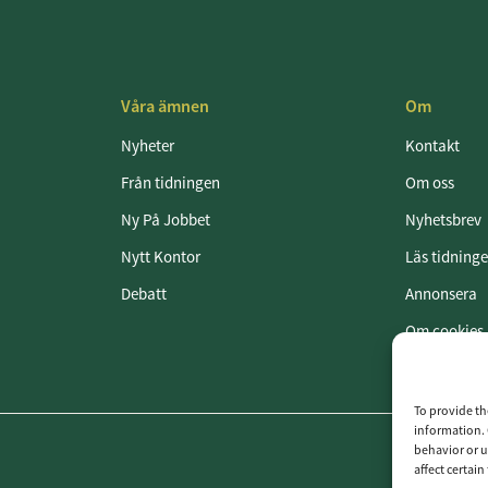
Våra ämnen
Om
Nyheter
Kontakt
Från tidningen
Om oss
Ny På Jobbet
Nyhetsbrev
Nytt Kontor
Läs tidning
Debatt
Annonsera
Om cookies
Vår integrit
To provide th
information. 
behavior or u
affect certai