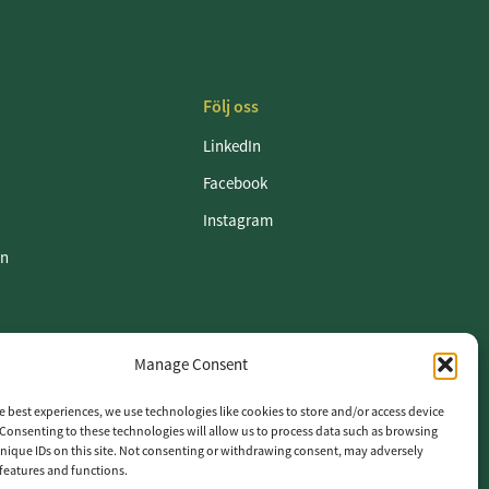
Följ oss
LinkedIn
Facebook
Instagram
en
Manage Consent
etspolicy
e best experiences, we use technologies like cookies to store and/or access device
Consenting to these technologies will allow us to process data such as browsing
nique IDs on this site. Not consenting or withdrawing consent, may adversely
n features and functions.