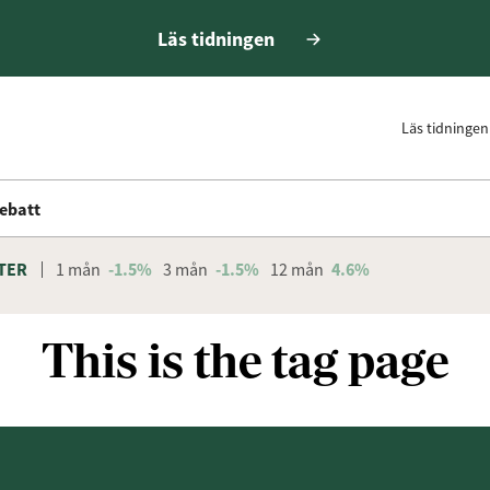
Läs tidningen
Läs tidningen
ebatt
TER
1 mån
-1.5%
3 mån
-1.5%
12 mån
4.6%
This is the tag page