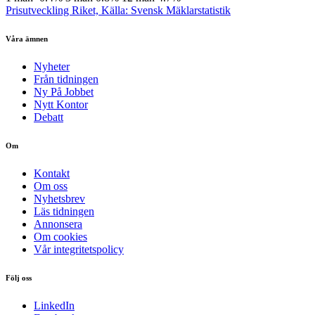
Prisutveckling Riket, Källa: Svensk Mäklarstatistik
Våra ämnen
Nyheter
Från tidningen
Ny På Jobbet
Nytt Kontor
Debatt
Om
Kontakt
Om oss
Nyhetsbrev
Läs tidningen
Annonsera
Om cookies
Vår integritetspolicy
Följ oss
LinkedIn