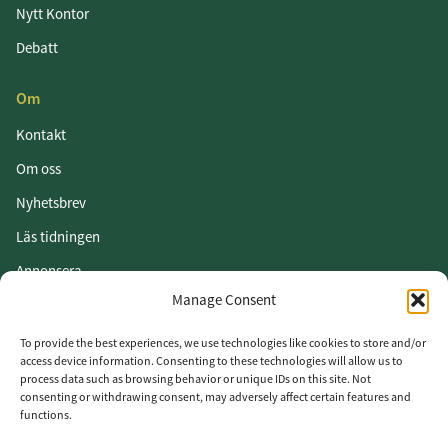
Nytt Kontor
Debatt
Om
Kontakt
Om oss
Nyhetsbrev
Läs tidningen
Annonsera
Manage Consent
Om cookies
Vår integritetspolicy
To provide the best experiences, we use technologies like cookies to store and/or
access device information. Consenting to these technologies will allow us to
process data such as browsing behavior or unique IDs on this site. Not
Följ oss
consenting or withdrawing consent, may adversely affect certain features and
functions.
LinkedIn