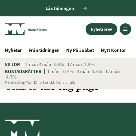
Läs tidningen
Nyhetsbrev
Nyheter
Från tidningen
Ny På Jobbet
Nytt Kontor
D
VILLOR
1 mån
3 mån
3.6%
12 mån
2.9%
BOSTADSRÄTTER
1 mån
-0.4%
3 mån
0.8%
12 mån
4.7%
This is the tag page
Prisutveckling Riket, Källa: Svensk Mäklarstatistik