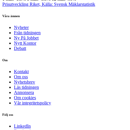
Prisutveckling Riket, Källa: Svensk Mäklarstatistik
Våra ämnen
Nyheter
Från tidningen
Ny På Jobbet
Nytt Kontor
Debatt
Om
Kontakt
Om oss
Nyhetsbrev
Läs tidningen
Annonsera
Om cookies
Vår integritetspolicy
Följ oss
LinkedIn