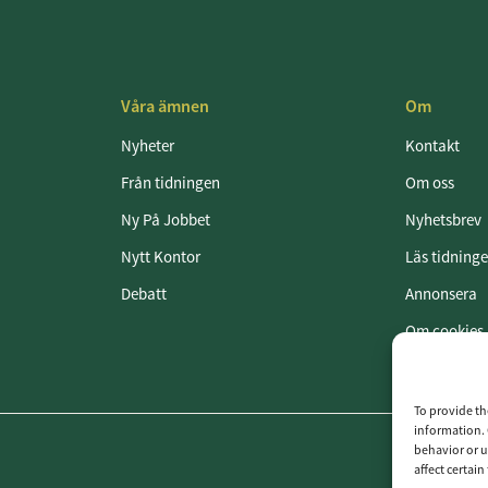
Våra ämnen
Om
Nyheter
Kontakt
Från tidningen
Om oss
Ny På Jobbet
Nyhetsbrev
Nytt Kontor
Läs tidning
Debatt
Annonsera
Om cookies
Vår integrit
To provide th
information. 
behavior or u
affect certai