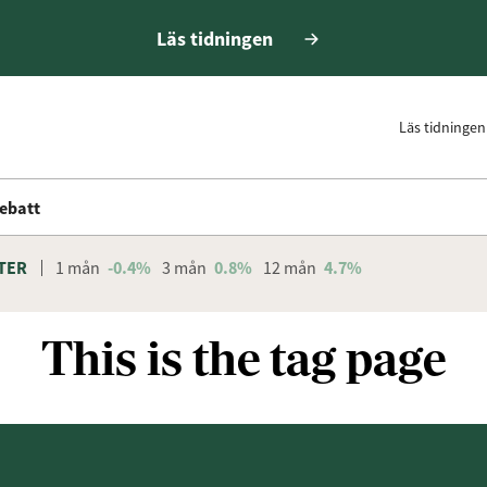
Läs tidningen
Läs tidningen
ebatt
TER
1 mån
-0.4%
3 mån
0.8%
12 mån
4.7%
This is the tag page