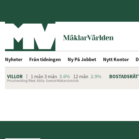
Nyheter
Från tidningen
Ny På Jobbet
Nytt Kontor
D
VILLOR
1 mån
3 mån
3.6%
12 mån
2.9%
BOSTADSRÄT
Prisutveckling Riket, Källa: Svensk Mäklarstatistik