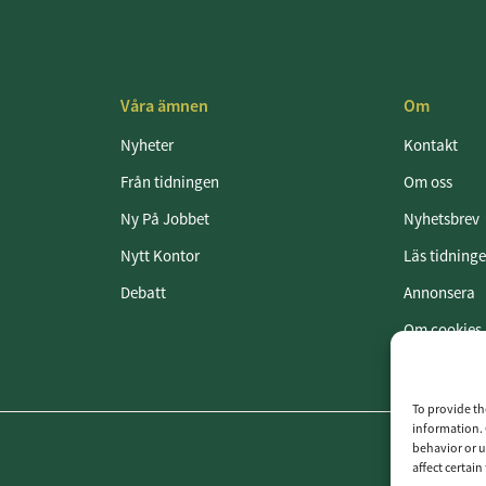
Våra ämnen
Om
Nyheter
Kontakt
Från tidningen
Om oss
Ny På Jobbet
Nyhetsbrev
Nytt Kontor
Läs tidning
Debatt
Annonsera
Om cookies
Vår integrit
To provide th
information. 
behavior or u
affect certai