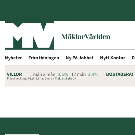
Nyheter
Från tidningen
Ny På Jobbet
Nytt Kontor
D
VILLOR
1 mån
3 mån
3.5%
12 mån
3.4%
BOSTADSRÄT
Prisutveckling Riket, Källa: Svensk Mäklarstatistik