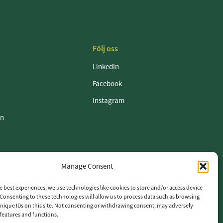
Följ oss
LinkedIn
Facebook
Instagram
en
Manage Consent
etspolicy
e best experiences, we use technologies like cookies to store and/or access device
Consenting to these technologies will allow us to process data such as browsing
nique IDs on this site. Not consenting or withdrawing consent, may adversely
n features and functions.