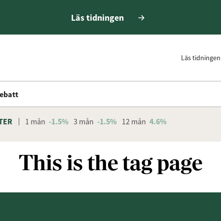
Läs tidningen
Läs tidningen
ebatt
TER
1 mån
-1.5%
3 mån
-1.5%
12 mån
4.6%
This is the tag page