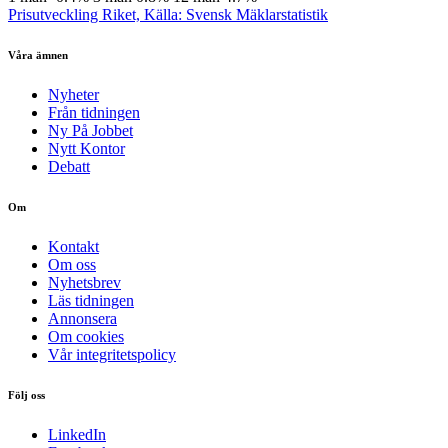
Prisutveckling Riket, Källa: Svensk Mäklarstatistik
Våra ämnen
Nyheter
Från tidningen
Ny På Jobbet
Nytt Kontor
Debatt
Om
Kontakt
Om oss
Nyhetsbrev
Läs tidningen
Annonsera
Om cookies
Vår integritetspolicy
Följ oss
LinkedIn