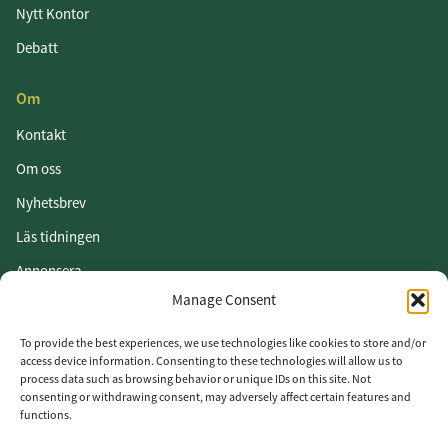
Nytt Kontor
Debatt
Om
Kontakt
Om oss
Nyhetsbrev
Läs tidningen
Annonsera
Manage Consent
Om cookies
Vår integritetspolicy
To provide the best experiences, we use technologies like cookies to store and/or
access device information. Consenting to these technologies will allow us to
process data such as browsing behavior or unique IDs on this site. Not
Följ oss
consenting or withdrawing consent, may adversely affect certain features and
functions.
LinkedIn