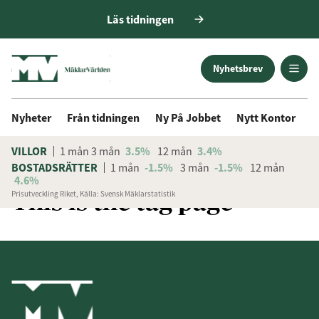
Läs tidningen
Nyhetsbrev
Nyheter
Från tidningen
Ny På Jobbet
Nytt Kontor
D
VILLOR
1 mån
3 mån
3.5%
12 mån
3.4%
BOSTADSRÄTTER
1 mån
-1.5%
3 mån
-1.5%
12 mån
4.6%
This is the tag page
Prisutveckling Riket, Källa: Svensk Mäklarstatistik